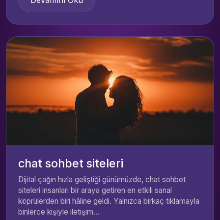
Devamını Oku
chat sohbet siteleri
Dijital çağın hızla geliştiği günümüzde, chat sohbet
siteleri insanları bir araya getiren en etkili sanal
köprülerden biri hâline geldi. Yalnızca birkaç tıklamayla
binlerce kişiyle iletişim...