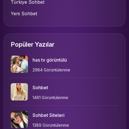
Türkiye Sohbet
Yeni Sohbet
Popüler Yazılar
has tv görüntülü
2984 Görüntülenme
Sohbet
1461 Görüntülenme
Sohbet Siteleri
1389 Görüntülenme