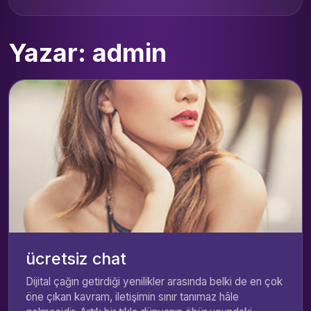
Yazar: admin
ücretsiz chat
Dijital çağın getirdiği yenilikler arasında belki de en çok
öne çıkan kavram, iletişimin sınır tanımaz hâle