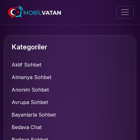
Kategoriler
Aktif Sohbet
Almanya Sohbet
Anonim Sohbet
Avrupa Sohbet
Bayanlarla Sohbet
Bedava Chat
Bedava Sohbet