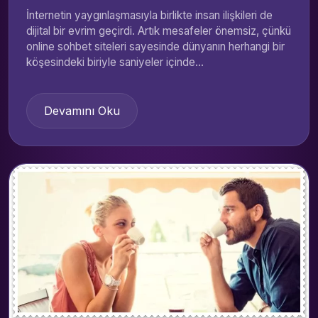
İnternetin yaygınlaşmasıyla birlikte insan ilişkileri de
dijital bir evrim geçirdi. Artık mesafeler önemsiz, çünkü
online sohbet siteleri sayesinde dünyanın herhangi bir
köşesindeki biriyle saniyeler içinde...
Devamını Oku