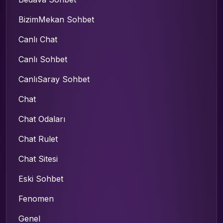
BizimMekan Sohbet
Canlı Chat
Canlı Sohbet
CanlıSaray Sohbet
Chat
Chat Odaları
Chat Rulet
Chat Sitesi
Eski Sohbet
Fenomen
Genel