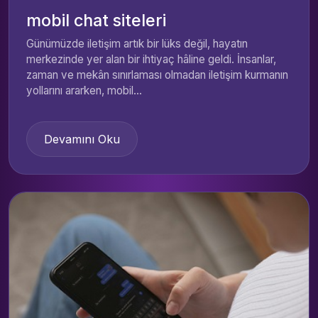
mobil chat siteleri
Günümüzde iletişim artık bir lüks değil, hayatın
merkezinde yer alan bir ihtiyaç hâline geldi. İnsanlar,
zaman ve mekân sınırlaması olmadan iletişim kurmanın
yollarını ararken, mobil...
Devamını Oku