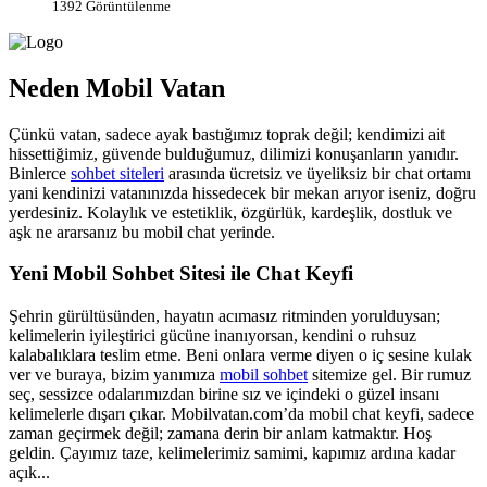
1392 Görüntülenme
Neden Mobil Vatan
Çünkü vatan, sadece ayak bastığımız toprak değil; kendimizi ait
hissettiğimiz, güvende bulduğumuz, dilimizi konuşanların yanıdır.
Binlerce
sohbet siteleri
arasında ücretsiz ve üyeliksiz bir chat ortamı
yani kendinizi vatanınızda hissedecek bir mekan arıyor iseniz, doğru
yerdesiniz. Kolaylık ve estetiklik, özgürlük, kardeşlik, dostluk ve
aşk ne ararsanız bu mobil chat yerinde.
Yeni Mobil Sohbet Sitesi ile Chat Keyfi
Şehrin gürültüsünden, hayatın acımasız ritminden yorulduysan;
kelimelerin iyileştirici gücüne inanıyorsan, kendini o ruhsuz
kalabalıklara teslim etme. Beni onlara verme diyen o iç sesine kulak
ver ve buraya, bizim yanımıza
mobil sohbet
sitemize gel. Bir rumuz
seç, sessizce odalarımızdan birine sız ve içindeki o güzel insanı
kelimelerle dışarı çıkar. Mobilvatan.com’da mobil chat keyfi, sadece
zaman geçirmek değil; zamana derin bir anlam katmaktır. Hoş
geldin. Çayımız taze, kelimelerimiz samimi, kapımız ardına kadar
açık...