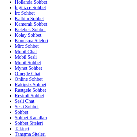
Hollanda Sohbet
İngilizce Sohbet
İrc Sohbet
Kalbim Sohbet
Kameralı Sohbet
Kelebek Sohbet
Kolay Sohbet
Konuşma Siteleri
Mirc Sohbet
Mobil Chat
Mobil Sesli
Mobil Sohbet
Mynet Sohbet
Omegle Chat
Online Sohbet
Rakipsiz Sohbet
Rastgele Sohbet
Resimli Sohbet
Sesli Chat
Sesli Sohbet
Sohbet
Sohbet Kanalları
Sohbet Siteleri
Takipçi
Tanışma Siteleri