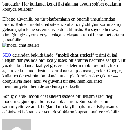
buradadır. Her kullanıcı kendi ilgi alanına uygun sohbet odalarını
kolayca bulabilir.
Elbette güvenlik, bu tür platformların en önemli unsurlarından
biridir. Kaliteli mobil chat siteleri, kullanıcı gizliliğini korumak için
gelişmiş şifreleme sistemleriyle donatılmıştır. Bu sayede herkes,
kimliğini gizleyerek veya açıkça paylaşarak rahat bir sohbet ortamı
yaratabilir.
SEO
açısından bakıldığında, “
mobil chat siteleri
” terimi dijital
iletişim dünyasında oldukça yüksek bir aranma hacmine sahiptir. Bu
yüzden bu alanda faaliyet gösteren sitelerin mobil uyumlu, hızlı
açılan ve kullanıcı dostu tasarımlara sahip olması gerekir. Google,
kullanıcı deneyimini ön planda tutan platformları öne çıkarır —
dolayısıyla sade, hızlı ve güvenli bir site, hem kullanıcı
memnuniyetini hem de sıralamayı yükseltir.
Sonuç olarak, mobil chat siteleri sadece bir iletişim aracı değil,
modern çağın dijital buluşma noktalarıdır. Sınırsız iletişimin,
samimiyetin ve anlık bağlantıların keyfini çıkarmak istiyorsanız,
cebinizdeki ekran size yeni dostlukların kapısını aralıyor olabilir.