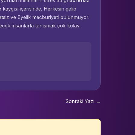
yorulan insanların stres attığı
ücretsiz
kaygısı içerisinde. Herkesin gelip
etsiz ve üyelik mecburiyeti bulunmuyor.
lecek insanlarla tanışmak çok kolay.
Sonraki Yazı →