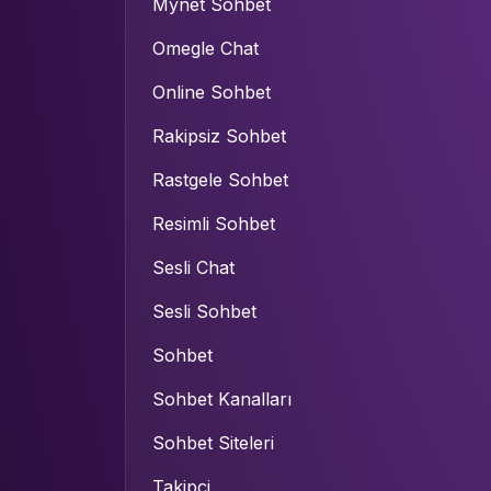
Mynet Sohbet
Omegle Chat
Online Sohbet
Rakipsiz Sohbet
Rastgele Sohbet
Resimli Sohbet
Sesli Chat
Sesli Sohbet
Sohbet
Sohbet Kanalları
Sohbet Siteleri
Takipçi