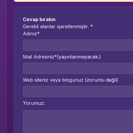
Cevap bırakın
Gerekli alanlar işaretlenmiştir.
*
Adınız*
Mail Adresiniz*
(yayınlanmayacak.)
Web siteniz veya blogunuz
(zorunlu değil)
Yorumuz: