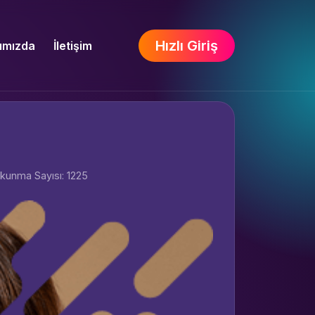
Hızlı Giriş
ımızda
İletişim
kunma Sayısı: 1225