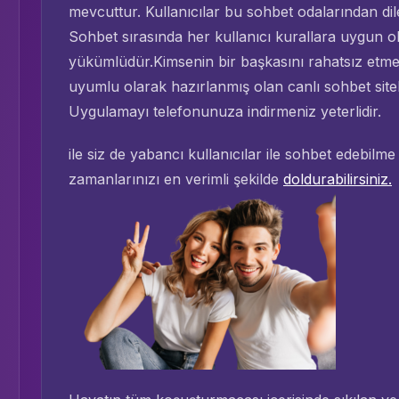
mevcuttur. Kullanıcılar bu sohbet odalarından dile
Sohbet sırasında her kullanıcı kurallara uygun 
yükümlüdür.Kimsenin bir başkasını rahatsız etme
uyumlu olarak hazırlanmış olan canlı sohbet sitel
Uygulamayı telefonunuza indirmeniz yeterlidir.
ile siz de yabancı kullanıcılar ile sohbet edebilme
zamanlarınızı en verimli şekilde
doldurabilirsiniz.