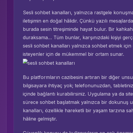
Sesli sohbet kanalları, yalnızca rastgele konuşma
iletişimin en doğal hâlidir. Çünkü yazılı mesajlar
burada sesin titreşiminde hayat bulur. Bir kahka
duraksama… Tüm bunlar, karşınızdaki kişiyi gerç
sesli sohbet kanalları yalnızca sohbet etmek için
isteyenler için de mükemmel bir ortam sunar.
Bu platformların cazibesini artıran bir diğer unsur 
bilgisayara ihtiyaç yok; telefonunuzdan, tabletiniz
içinde bağlantı kurabilirsiniz. Uygulama ya da sit
sürece sohbet başlatmak yalnızca bir dokunuş u
kanalları, özellikle hareketli bir yaşam tarzına sah
hâline gelmiştir.
Güvenlik konusu da kullanıcıların en çok önemsediği