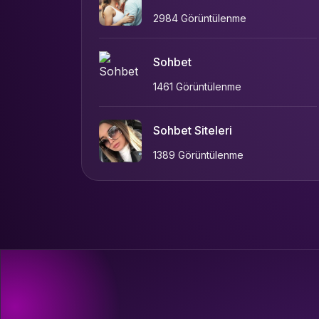
2984 Görüntülenme
Sohbet
1461 Görüntülenme
Sohbet Siteleri
1389 Görüntülenme