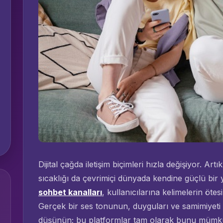
Dijital çağda iletişim biçimleri hızla değişiyor. Artı
sıcaklığı da çevrimiçi dünyada kendine güçlü bir 
sohbet kanalları
, kullanıcılarına kelimelerin ötes
Gerçek bir ses tonunun, duyguları ve samimiyeti
düşünün; bu platformlar tam olarak bunu müm