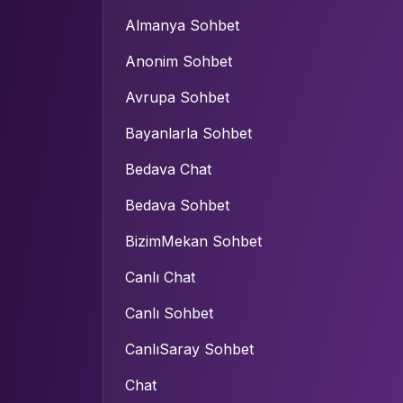
Almanya Sohbet
Anonim Sohbet
Avrupa Sohbet
Bayanlarla Sohbet
Bedava Chat
Bedava Sohbet
BizimMekan Sohbet
Canlı Chat
Canlı Sohbet
CanlıSaray Sohbet
Chat