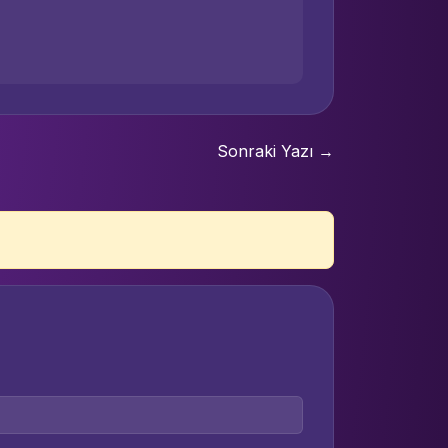
Sonraki Yazı →