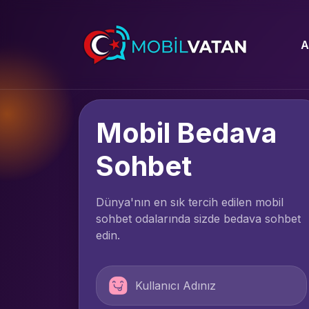
A
Mobil Bedava
Sohbet
Dünya'nın en sık tercih edilen mobil
sohbet odalarında sizde bedava sohbet
edin.