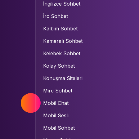
İngilizce Sohbet
İrc Sohbet
Kalbim Sohbet
Kameralı Sohbet
Kelebek Sohbet
Kolay Sohbet
Konuşma Siteleri
Mirc Sohbet
Mobil Chat
Mobil Sesli
Mobil Sohbet