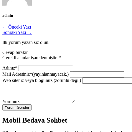
admin
← Önceki Yazı
Sonraki Yazı →
İlk yorum yazan siz olun.
Cevap bırakın
Gerekli alanlar işaretlenmiştir.
*
Adınız*
Mail Adresiniz*
(yayınlanmayacak.)
Web siteniz veya blogunuz
(zorunlu değil)
Yorumuz:
Mobil Bedava Sohbet