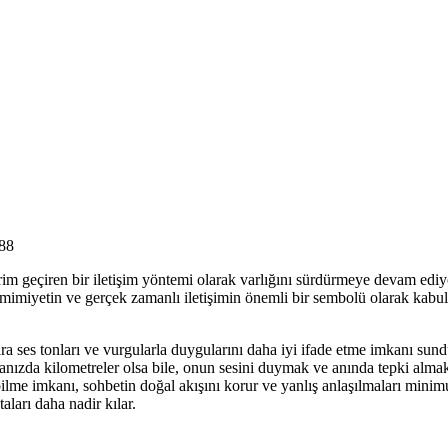
88
rim geçiren bir iletişim yöntemi olarak varlığını sürdürmeye devam ediyor
amimiyetin ve gerçek zamanlı iletişimin önemli bir sembolü olarak kabul 
anlara ses tonları ve vurgularla duygularını daha iyi ifade etme imkanı
anızda kilometreler olsa bile, onun sesini duymak ve anında tepki almak
ebilme imkanı, sohbetin doğal akışını korur ve yanlış anlaşılmaları mini
aları daha nadir kılar.