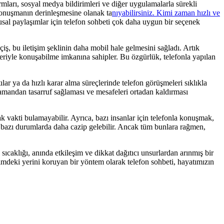
rmları, sosyal medya bildirimleri ve diğer uygulamalarla sürekli
, konuşmanın derinleşmesine olanak ta
nıyabilirsiniz. Kimi zaman hızlı ve
usal paylaşımlar için telefon sohbeti çok daha uygun bir seçenek
çiş, bu iletişim şeklinin daha mobil hale gelmesini sağladı. Artık
leriyle konuşabilme imkanına sahipler. Bu özgürlük, telefonla yapılan
ılar ya da hızlı karar alma süreçlerinde telefon görüşmeleri sıklıkla
, zamandan tasarruf sağlaması ve mesafeleri ortadan kaldırması
k vakti bulamayabilir. Ayrıca, bazı insanlar için telefonla konuşmak,
, bazı durumlarda daha cazip gelebilir. Ancak tüm bunlara rağmen,
 sıcaklığı, anında etkileşim ve dikkat dağıtıcı unsurlardan arınmış bir
imdeki yerini koruyan bir yöntem olarak telefon sohbeti, hayatımızın