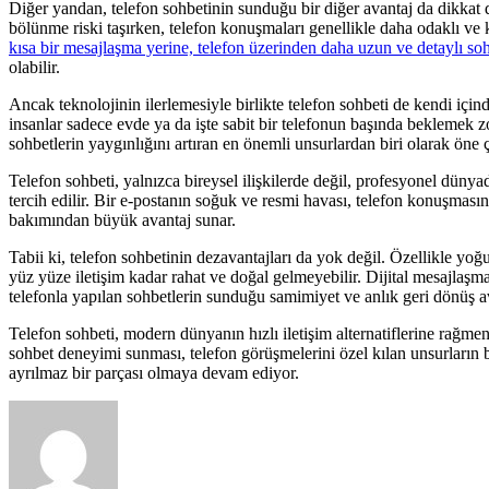
Diğer yandan, telefon sohbetinin sunduğu bir diğer avantaj da dikkat d
bölünme riski taşırken, telefon konuşmaları genellikle daha odaklı ve 
kısa bir mesajlaşma yerine, telefon üzerinden daha uzun ve detaylı so
olabilir.
Ancak teknolojinin ilerlemesiyle birlikte telefon sohbeti de kendi içind
insanlar sadece evde ya da işte sabit bir telefonun başında beklemek z
sohbetlerin yaygınlığını artıran en önemli unsurlardan biri olarak öne ç
Telefon sohbeti, yalnızca bireysel ilişkilerde değil, profesyonel dünyad
tercih edilir. Bir e-postanın soğuk ve resmi havası, telefon konuşmasını
bakımından büyük avantaj sunar.
Tabii ki, telefon sohbetinin dezavantajları da yok değil. Özellikle yo
yüz yüze iletişim kadar rahat ve doğal gelmeyebilir. Dijital mesajlaş
telefonla yapılan sohbetlerin sunduğu samimiyet ve anlık geri dönüş av
Telefon sohbeti, modern dünyanın hızlı iletişim alternatiflerine rağmen,
sohbet deneyimi sunması, telefon görüşmelerini özel kılan unsurların 
ayrılmaz bir parçası olmaya devam ediyor.