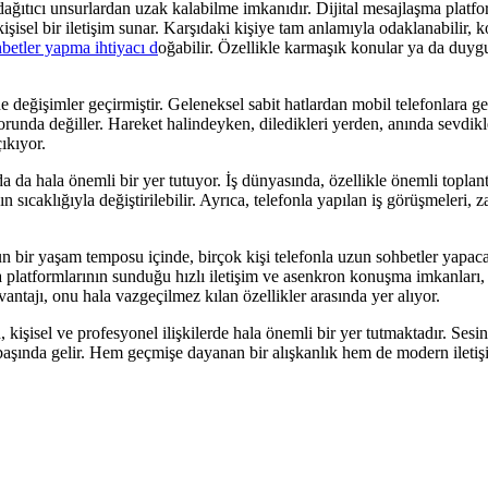
ağıtıcı unsurlardan uzak kalabilme imkanıdır. Dijital mesajlaşma platfo
kişisel bir iletişim sunar. Karşıdaki kişiye tam anlamıyla odaklanabilir
hbetler yapma ihtiyacı d
oğabilir. Özellikle karmaşık konular ya da duyg
e değişimler geçirmiştir. Geleneksel sabit hatlardan mobil telefonlara ge
orunda değiller. Hareket halindeyken, diledikleri yerden, anında sevdik
ıkıyor.
a da hala önemli bir yer tutuyor. İş dünyasında, özellikle önemli toplant
n sıcaklığıyla değiştirilebilir. Ayrıca, telefonla yapılan iş görüşmeleri
ğun bir yaşam temposu içinde, birçok kişi telefonla uzun sohbetler yapaca
ma platformlarının sunduğu hızlı iletişim ve asenkron konuşma imkanları
antajı, onu hala vazgeçilmez kılan özellikler arasında yer alıyor.
 kişisel ve profesyonel ilişkilerde hala önemli bir yer tutmaktadır. Sesin
başında gelir. Hem geçmişe dayanan bir alışkanlık hem de modern iletiş