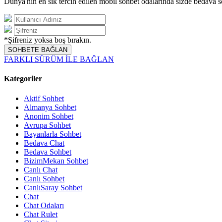
Dünya'nın en sık tercih edilen mobil sohbet odalarında sizde bedava s
*Şifreniz yoksa boş bırakın.
SOHBETE BAĞLAN
FARKLI SÜRÜM İLE BAĞLAN
Kategoriler
Aktif Sohbet
Almanya Sohbet
Anonim Sohbet
Avrupa Sohbet
Bayanlarla Sohbet
Bedava Chat
Bedava Sohbet
BizimMekan Sohbet
Canlı Chat
Canlı Sohbet
CanlıSaray Sohbet
Chat
Chat Odaları
Chat Rulet