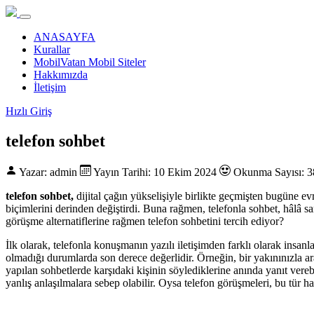
ANASAYFA
Kurallar
MobilVatan Mobil Siteler
Hakkımızda
İletişim
Hızlı Giriş
telefon sohbet
Yazar: admin
Yayın Tarihi: 10 Ekim 2024
Okunma Sayısı: 3
telefon sohbet,
dijital çağın yükselişiyle birlikte geçmişten bugüne ev
biçimlerini derinden değiştirdi. Buna rağmen, telefonla sohbet, hâlâ s
görüşme alternatiflerine rağmen telefon sohbetini tercih ediyor?
İlk olarak, telefonla konuşmanın yazılı iletişimden farklı olarak ins
olmadığı durumlarda son derece değerlidir. Örneğin, bir yakınınızla ar
yapılan sohbetlerde karşıdaki kişinin söylediklerine anında yanıt ver
yanlış anlaşılmalara sebep olabilir. Oysa telefon görüşmeleri, bu tür hat