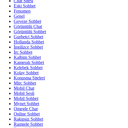
Chat Sitesi
Eski Sohbet
Fenomen
Genel
Geveze Sohbet
Görüntülü Chat
Görüntülü Sohbet
Gurbetçi Sohbet
Hollanda Sohbet
İngilizce Sohbet
İrc Sohbet
Kalbim Sohbet
Kameralı Sohbet
Kelebek Sohbet
Kolay Sohbet
Konuşma Siteleri
Mirc Sohbet
Mobil Chat
Mobil Sesli
Mobil Sohbet
Mynet Sohbet
Omegle Chat
Online Sohbet
Rakipsiz Sohbet
Rastgele Sohbet