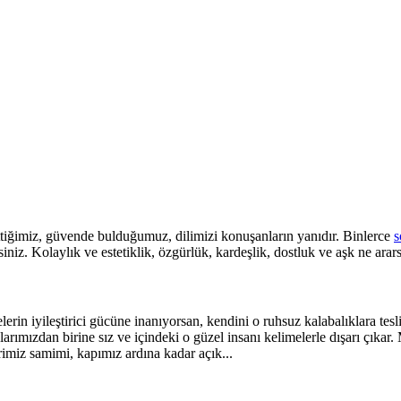
ttiğimiz, güvende bulduğumuz, dilimizi konuşanların yanıdır. Binlerce
s
iniz. Kolaylık ve estetiklik, özgürlük, kardeşlik, dostluk ve aşk ne arar
rin iyileştirici gücüne inanıyorsan, kendini o ruhsuz kalabalıklara tes
larımızdan birine sız ve içindeki o güzel insanı kelimelerle dışarı çık
imiz samimi, kapımız ardına kadar açık...