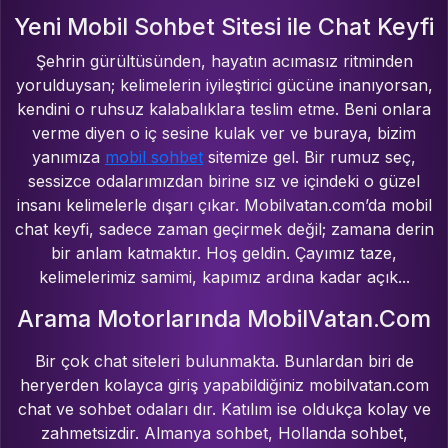
Yeni Mobil Sohbet Sitesi ile Chat Keyfi
Şehrin gürültüsünden, hayatın acımasız ritminden
yorulduysan; kelimelerin iyileştirici gücüne inanıyorsan,
kendini o ruhsuz kalabalıklara teslim etme. Beni onlara
verme diyen o iç sesine kulak ver ve buraya, bizim
yanımıza
mobil sohbet
sitemize gel. Bir rumuz seç,
sessizce odalarımızdan birine sız ve içindeki o güzel
insanı kelimelerle dışarı çıkar. Mobilvatan.com’da mobil
chat keyfi, sadece zaman geçirmek değil; zamana derin
bir anlam katmaktır. Hoş geldin. Çayımız taze,
kelimelerimiz samimi, kapımız ardına kadar açık...
Arama Motorlarında MobilVatan.Com
Bir çok chat siteleri bulunmakta. Bunlardan biri de
heryerden kolayca giriş yapabildiğiniz mobilvatan.com
chat ve sohbet odaları dır. Katılım ise oldukça kolay ve
zahmetsizdir. Almanya sohbet, Hollanda sohbet,