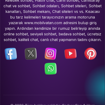
Kelebek sohbet, Hastv chat, Canlı sohbet, Canlısaray
chat ve sohbet, Sohbet odaları, Sohbet siteleri, Sohbet
kanalları, Sohbet mekanı, Chat siteleri vs vs. Kısacası
bu tarz kelimeleri tarayıcınızın arama motoruna
yazarak www.mobilvatan.com adresini bulup giriş
yapın. Ardından kendinize bir rumuz belirleyip anında
online sohbet, seviyeli sohbet, bedava sohbet, ücretsiz
sohbet, kaliteli chat, canlı chat yapmanın tadını çıkarın.