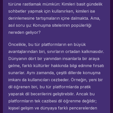
türüne rastlamak mümkün: Kimileri basit gündelik
sohbetler yapmak için kullanırken, kimileri ise
derinlemesine tartışmaların içine dalmakta. Ama,
asıl soru şu: Konuşma sitelerinin popülerliği
nereden geliyor?
Öncelikle, bu tür platformların en büyük
avantajlarından biri, sınırların ortadan kalkmasıdır.
Dünyanın dört bir yanından insanlarla bir araya
gelme, farklı kültürler hakkında bilgi edinme fırsatı
sunarlar. Aynı zamanda, çeşitli dillerde konuşma
imkanı da kullanıcıları cezbeder. Örneğin, yeni bir
dil öğrenen biri, bu tür platformlarda pratik
yaparak dil becerilerini geliştirebilir. Ancak bu
platformların tek cazibesi dil öğrenme değildir;
kişisel gelişim ve dünyaya farklı pencerelerden