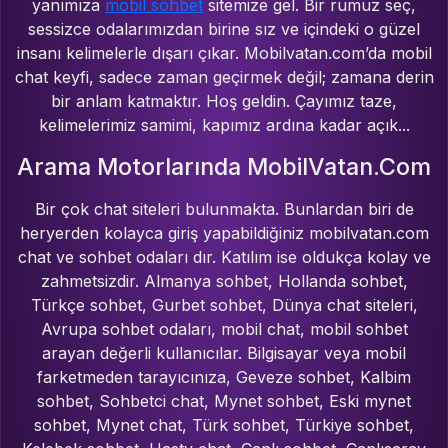
yanımıza
mobil sohbet
sitemize gel. Bir rumuz seç,
sessizce odalarımızdan birine sız ve içindeki o güzel
insanı kelimelerle dışarı çıkar. Mobilvatan.com’da mobil
chat keyfi, sadece zaman geçirmek değil; zamana derin
bir anlam katmaktır. Hoş geldin. Çayımız taze,
kelimelerimiz samimi, kapımız ardına kadar açık...
Arama Motorlarında MobilVatan.Com
Bir çok chat siteleri bulunmakta. Bunlardan biri de
heryerden kolayca giriş yapabildiğiniz mobilvatan.com
chat ve sohbet odaları dır. Katılım ise oldukça kolay ve
zahmetsizdir. Almanya sohbet, Hollanda sohbet,
Türkçe sohbet, Gurbet sohbet, Dünya chat siteleri,
Avrupa sohbet odaları, mobil chat, mobil sohbet
arayan değerli kullanıcılar. Bilgisayar veya mobil
farketmeden tarayıcınıza, Geveze sohbet, Kalbim
sohbet, Sohbetci chat, Mynet sohbet, Eski mynet
sohbet, Mynet chat, Türk sohbet, Türkiye sohbet,