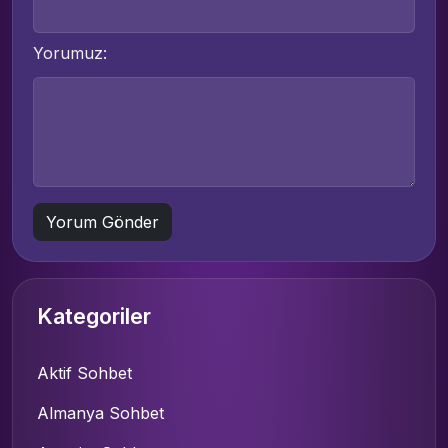
Yorumuz:
Kategoriler
Aktif Sohbet
Almanya Sohbet