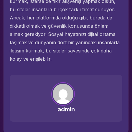
kurmak, isterse de fikir alışverişi yapmak olsun,
bu siteler insanlara birçok farklı fırsat sunuyor.
Ancak, her platformda olduğu gibi, burada da
dikkatli olmak ve güvenlik konusunda önlem
almak gerekiyor. Sosyal hayatınızı dijital ortama
taşımak ve dünyanın dört bir yanındaki insanlarla
iletişim kurmak, bu siteler sayesinde çok daha
kolay ve erişilebilir.
admin