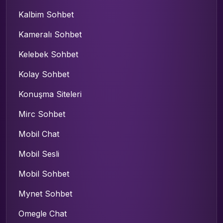
Kalbim Sohbet
Kameralı Sohbet
Kelebek Sohbet
Kolay Sohbet
Konuşma Siteleri
Mirc Sohbet
Mobil Chat
Mobil Sesli
Mobil Sohbet
Mynet Sohbet
Omegle Chat