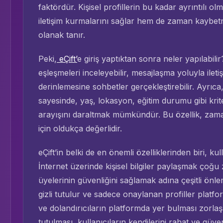
faktördür. Kişisel profillerin bu kadar ayrıntılı ol
iletişim kurmalarını sağlar hem de zaman kaybet
olanak tanır.
Peki,
eÇift’
e giriş yaptıktan sonra neler yapılabili
eşleşmeleri inceleyebilir, mesajlaşma yoluyla ileti
derinlemesine sohbetler gerçekleştirebilir. Ayrıc
sayesinde, yaş, lokasyon, eğitim durumu gibi krit
arayışını daraltmak mümkündür. Bu özellik, zaman
için oldukça değerlidir.
eÇift’in belki de en önemli özelliklerinden biri, ku
İnternet üzerinde kişisel bilgiler paylaşmak çoğu z
üyelerinin güvenliğini sağlamak adına çeşitli önleml
gizli tutulur ve sadece onaylanan profiller platfo
ve dolandırıcıların platformda yer bulması zorla
tutulması, kullanıcıların kendilerini rahat ve güve