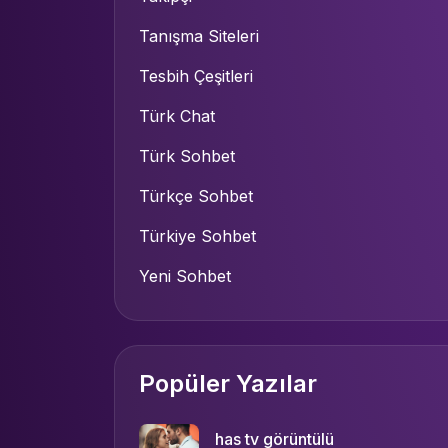
Tanışma Siteleri
Tesbih Çeşitleri
Türk Chat
Türk Sohbet
Türkçe Sohbet
Türkiye Sohbet
Yeni Sohbet
Popüler Yazılar
has tv görüntülü