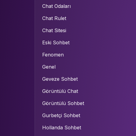
Chat Odaları
Chat Rulet
Chat Sitesi
Eski Sohbet
Fenomen
Genel
Geveze Sohbet
Görüntülü Chat
Görüntülü Sohbet
Gurbetçi Sohbet
Hollanda Sohbet