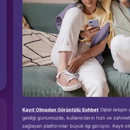
Kayıt Olmadan Görüntülü Sohbet
Dijital iletişi
geldiği günümüzde, kullanıcıların hızlı ve zahmets
sağlayan platformlar büyük ilgi görüyor. Kayıt 