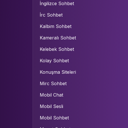
İngilizce Sohbet
İrc Sohbet
Kalbim Sohbet
Kameralı Sohbet
Kelebek Sohbet
Kolay Sohbet
Konuşma Siteleri
Mirc Sohbet
Mobil Chat
Mobil Sesli
Mobil Sohbet