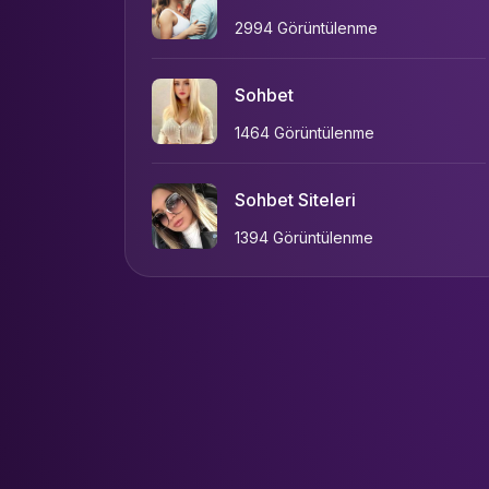
2994 Görüntülenme
Sohbet
1464 Görüntülenme
Sohbet Siteleri
1394 Görüntülenme