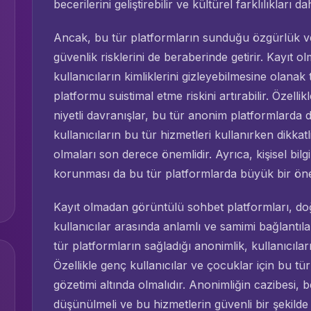
becerilerini geliştirebilir ve kültürel farklılıkları da
Ancak, bu tür platformların sunduğu özgürlük ve
güvenlik risklerini de beraberinde getirir. Kayıt 
kullanıcıların kimliklerini gizleyebilmesine olanak 
platformu suistimal etme riskini artırabilir. Özellik
niyetli davranışlar, bu tür anonim platformlarda 
kullanıcıların bu tür hizmetleri kullanırken dikkatl
olmaları son derece önemlidir. Ayrıca, kişisel bilgi
korunması da bu tür platformlarda büyük bir öne
Kayıt olmadan görüntülü sohbet platformları, doğr
kullanıcılar arasında anlamlı ve samimi bağlantı
tür platformların sağladığı anonimlik, kullanıcıların
Özellikle genç kullanıcılar ve çocuklar için bu tü
gözetimi altında olmalıdır. Anonimliğin cazibesi, be
düşünülmeli ve bu hizmetlerin güvenli bir şekilde 