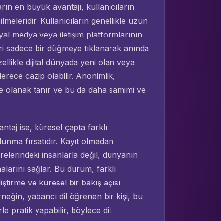
ın en büyük avantajı, kullanıcıların
lmeleridir. Kullanıcıların genellikle uzun
yal medya veya iletişim platformlarının
ri sadece bir düğmeye tıklanarak anında
llikle dijital dünyada yeni olan veya
erece cazip olabilir. Anonimlik,
ine olanak tanır ve bu da daha samimi ve
ntaj ise, küresel çapta farklı
lunma fırsatıdır. Kayıt olmadan
relerindeki insanlarla değil, dünyanın
alarını sağlar. Bu durum, farklı
liştirme ve küresel bir bakış açısı
neğin, yabancı dil öğrenen bir kişi, bu
le pratik yapabilir, böylece dil