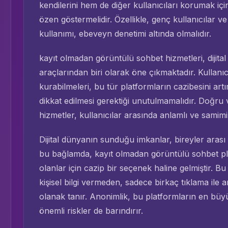
kendilerini hem de diğer kullanıcıları korumak iç
özen göstermelidir. Özellikle, genç kullanıcılar v
kullanımı, ebeveyn denetimi altında olmalıdır.
kayıt olmadan görüntülü sohbet hizmetleri, dijital
araçlarından biri olarak öne çıkmaktadır. Kullanıc
kurabilmeleri, bu tür platformların cazibesini artı
dikkat edilmesi gerektiği unutulmamalıdır. Doğru ve
hizmetler, kullanıcılar arasında anlamlı ve samim
Dijital dünyanın sunduğu imkanlar, bireyler arası 
bu bağlamda, kayıt olmadan görüntülü sohbet plat
olanlar için cazip bir seçenek haline gelmiştir. Bu
kişisel bilgi vermeden, sadece birkaç tıklama ile 
olanak tanır. Anonimlik, bu platformların en büyü
önemli riskler de barındırır.