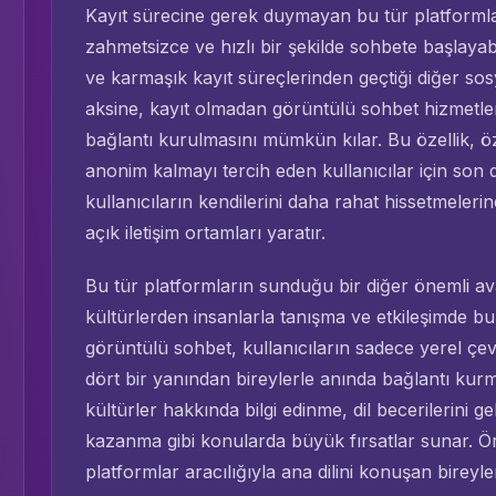
Kayıt sürecine gerek duymayan bu tür platformlar
zahmetsizce ve hızlı bir şekilde sohbete başlayabi
ve karmaşık kayıt süreçlerinden geçtiği diğer sos
aksine, kayıt olmadan görüntülü sohbet hizmetle
bağlantı kurulmasını mümkün kılar. Bu özellik, öze
anonim kalmayı tercih eden kullanıcılar için son d
kullanıcıların kendilerini daha rahat hissetmeler
açık iletişim ortamları yaratır.
Bu tür platformların sunduğu bir diğer önemli ava
kültürlerden insanlarla tanışma ve etkileşimde bu
görüntülü sohbet, kullanıcıların sadece yerel çev
dört bir yanından bireylerle anında bağlantı kurm
kültürler hakkında bilgi edinme, dil becerilerini ge
kazanma gibi konularda büyük fırsatlar sunar. Ör
platformlar aracılığıyla ana dilini konuşan bireyler