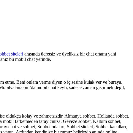
ohbet siteleri
arasında ücretsiz ve üyeliksiz bir chat ortamı yani
sanız bu mobil chat yerinde.
lim etme. Beni onlara verme diyen o iç sesine kulak ver ve buraya,
ar. Mobilvatan.com’da mobil chat keyfi, sadece zaman geçirmek değil;
m ise oldukça kolay ve zahmetsizdir. Almanya sohbet, Hollanda sohbet,
eya mobil farketmeden tarayıcınıza, Geveze sohbet, Kalbim sohbet,
y chat ve sohbet, Sohbet odaları, Sohbet siteleri, Sohbet kanalları,
ş yapın. Ardından kendinize bir rumuz belirleyip anında online