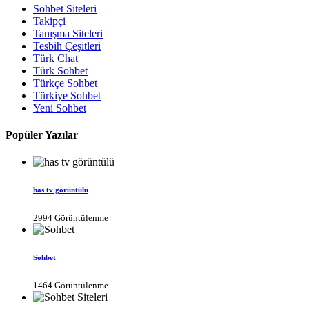
Sohbet Siteleri
Takipçi
Tanışma Siteleri
Tesbih Çeşitleri
Türk Chat
Türk Sohbet
Türkçe Sohbet
Türkiye Sohbet
Yeni Sohbet
Popüler Yazılar
has tv görüntülü
2994 Görüntülenme
Sohbet
1464 Görüntülenme