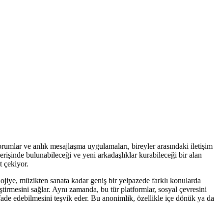
orumlar ve anlık mesajlaşma uygulamaları, bireyler arasındaki iletişim
verişinde bulunabileceği ve yeni arkadaşlıklar kurabileceği bir alan
t çekiyor.
olojiye, müzikten sanata kadar geniş bir yelpazede farklı konularda
tirmesini sağlar. Aynı zamanda, bu tür platformlar, sosyal çevresini
fade edebilmesini teşvik eder. Bu anonimlik, özellikle içe dönük ya da