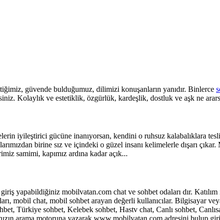
ttiğimiz, güvende bulduğumuz, dilimizi konuşanların yanıdır. Binlerce
s
iniz. Kolaylık ve estetiklik, özgürlük, kardeşlik, dostluk ve aşk ne arar
rin iyileştirici gücüne inanıyorsan, kendini o ruhsuz kalabalıklara tes
larımızdan birine sız ve içindeki o güzel insanı kelimelerle dışarı çık
imiz samimi, kapımız ardına kadar açık...
 giriş yapabildiğiniz mobilvatan.com chat ve sohbet odaları dır. Katılı
arı, mobil chat, mobil sohbet arayan değerli kullanıcılar. Bilgisayar v
et, Türkiye sohbet, Kelebek sohbet, Hastv chat, Canlı sohbet, Canlısara
yıcınızın arama motoruna yazarak www.mobilvatan.com adresini bulup giri