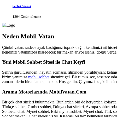
Sohbet Siteleri
1394 Görüntülenme
Neden Mobil Vatan
Çünkü vatan, sadece ayak bastığımız toprak değil; kendimizi ait hisse
kendinizi vatanınızda hissedecek bir mekan arıyor iseniz, doğru yerdes
Yeni Mobil Sohbet Sitesi ile Chat Keyfi
Şehrin gürültüsünden, hayatın acımasız ritminden yorulduysan; kelimele
bizim yanımıza
mobil sohbet
sitemize gel. Bir rumuz seç, sessizce oda
zamana derin bir anlam katmaktır. Hoş geldin. Çayımız taze, kelimeler
Arama Motorlarında MobilVatan.Com
Bir çok chat siteleri bulunmakta. Bunlardan biri de heryerden kolayca
Türkçe sohbet, Gurbet sohbet, Dünya chat siteleri, Avrupa sohbet odal
Sohbetci chat, Mynet sohbet, Eski mynet sohbet, Mynet chat, Türk sohb
Sohbet mekanı, Chat siteleri vs vs. Kısacası bu tarz kelimeleri tara