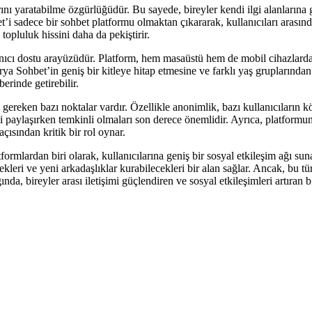
ını yaratabilme özgürlüğüdür. Bu sayede, bireyler kendi ilgi alanlarına g
bet’i sadece bir sohbet platformu olmaktan çıkararak, kullanıcıları arası
 topluluk hissini daha da pekiştirir.
nıcı dostu arayüzüdür. Platform, hem masaüstü hem de mobil cihazlarda k
rya Sohbet’in geniş bir kitleye hitap etmesine ve farklı yaş gruplarında
rinde getirebilir.
gereken bazı noktalar vardır. Özellikle anonimlik, bazı kullanıcıların kö
lerini paylaşırken temkinli olmaları son derece önemlidir. Ayrıca, platfo
çısından kritik bir rol oynar.
rmlardan biri olarak, kullanıcılarına geniş bir sosyal etkileşim ağı sunar.
kleri ve yeni arkadaşlıklar kurabilecekleri bir alan sağlar. Ancak, bu tür 
, bireyler arası iletişimi güçlendiren ve sosyal etkileşimleri artıran bi