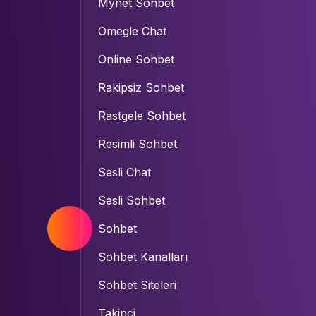
Mynet Sohbet
Omegle Chat
Online Sohbet
Rakipsiz Sohbet
Rastgele Sohbet
Resimli Sohbet
Sesli Chat
Sesli Sohbet
Sohbet
Sohbet Kanalları
Sohbet Siteleri
Takipçi