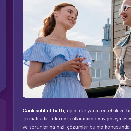
Canlı sohbet hattı
,
dijital dünyanın en etkili ve hı
çıkmaktadır. İnternet kullanımının yaygınlaşmasıyla
ve sorunlarına hızlı çözümler bulma konusunda g