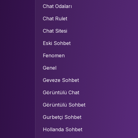
Chat Odaları
Chat Rulet
Chat Sitesi
Eski Sohbet
Fenomen
Genel
Geveze Sohbet
Görüntülü Chat
Görüntülü Sohbet
Gurbetçi Sohbet
Hollanda Sohbet