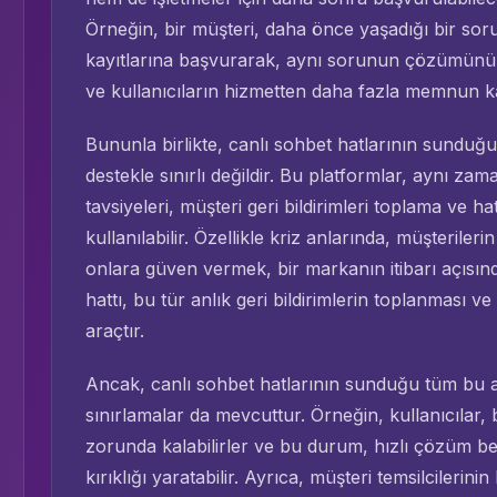
Örneğin, bir müşteri, daha önce yaşadığı bir so
kayıtlarına başvurarak, aynı sorunun çözümünü h
ve kullanıcıların hizmetten daha fazla memnun ka
Bununla birlikte, canlı sohbet hatlarının sunduğu
destekle sınırlı değildir. Bu platformlar, aynı za
tavsiyeleri, müşteri geri bildirimleri toplama ve hat
kullanılabilir. Özellikle kriz anlarında, müşterileri
onlara güven vermek, bir markanın itibarı açısın
hattı, bu tür anlık geri bildirimlerin toplanması 
araçtır.
Ancak, canlı sohbet hatlarının sunduğu tüm bu a
sınırlamalar da mevcuttur. Örneğin, kullanıcılar
zorunda kalabilirler ve bu durum, hızlı çözüm bekl
kırıklığı yaratabilir. Ayrıca, müşteri temsilcilerini