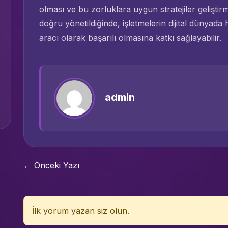
olması ve bu zorluklara uygun stratejiler geliştir
doğru yönetildiğinde, işletmelerin dijital dünyada hız
aracı olarak başarılı olmasına katkı sağlayabilir.
admin
← Önceki Yazı
İlk yorum yazan siz olun.