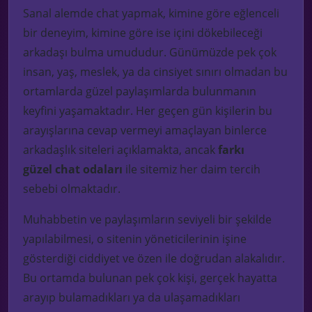
Sanal
alemde
chat
yapmak, kimine göre eğlenceli
bir deneyim, kimine göre ise içini dökebileceği
arkadaşı bulma umududur. Günümüzde pek çok
insan, yaş, meslek, ya da cins
iyet sınırı olmadan
bu
ortamlarda güzel paylaşımlarda bulunmanın
keyfini yaşamaktadır. Her geçen gün kişilerin bu
ar
ayışlarına cevap vermeyi amaçlay
an binlerce
arkadaşlık siteleri açık
la
makta, ancak
farkı
güzel
chat
odaları
ile sitemiz her daim tercih
sebebi olmaktadır.
Muhabbetin ve paylaşımların seviyeli bir şekilde
yapılabilmesi, o sitenin yöneticilerinin işine
gösterdiği ciddiyet ve özen ile doğrudan alakalıdır.
Bu ortamda bulunan pek çok kişi, gerçek hayatta
arayıp bulamadıkları ya da ulaşamadıkları