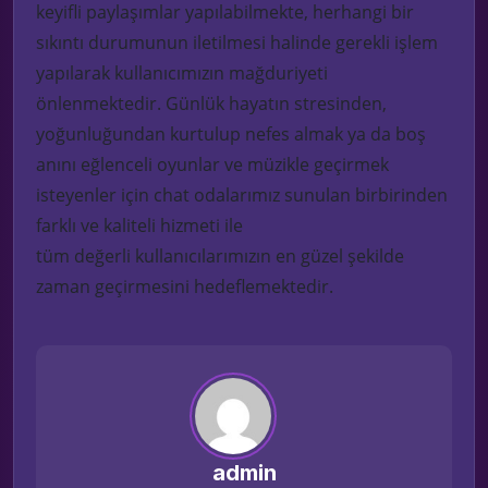
keyifli paylaşımlar yapılabilmekte, herhangi bir
sıkıntı durumunun iletilmesi
halinde gerekli işlem
yapılarak
kullanıcımızın mağduriyeti
önlenmektedir. Günlük hayatın stresinden,
yoğunluğund
an kurtulup nefes almak
ya da
b
oş
anını eğlenceli oyunlar ve
m
üzikle geçirmek
isteyenler için
chat
odalarımız
sunulan
birbirinden
farklı
ve kaliteli
hizmeti ile
tüm
değerli
kullanıcılarımızın en güzel şekilde
zaman geçirme
sini
hedeflemektedir.
admin