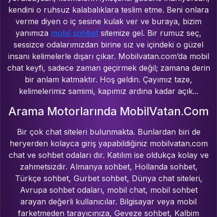
kendini o ruhsuz kalabalıklara teslim etme. Beni onlara
verme diyen o iç sesine kulak ver ve buraya, bizim
yanımıza
mobil sohbet
sitemize gel. Bir rumuz seç,
sessizce odalarımızdan birine sız ve içindeki o güzel
insanı kelimelerle dışarı çıkar. Mobilvatan.com’da mobil
chat keyfi, sadece zaman geçirmek değil; zamana derin
bir anlam katmaktır. Hoş geldin. Çayımız taze,
kelimelerimiz samimi, kapımız ardına kadar açık...
Arama Motorlarında MobilVatan.Com
Bir çok chat siteleri bulunmakta. Bunlardan biri de
heryerden kolayca giriş yapabildiğiniz mobilvatan.com
chat ve sohbet odaları dır. Katılım ise oldukça kolay ve
zahmetsizdir. Almanya sohbet, Hollanda sohbet,
Türkçe sohbet, Gurbet sohbet, Dünya chat siteleri,
Avrupa sohbet odaları, mobil chat, mobil sohbet
arayan değerli kullanıcılar. Bilgisayar veya mobil
farketmeden tarayıcınıza, Geveze sohbet, Kalbim