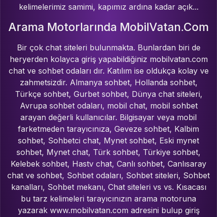
kelimelerimiz samimi, kapımız ardına kadar açık...
Arama Motorlarında MobilVatan.Com
Bir çok chat siteleri bulunmakta. Bunlardan biri de
heryerden kolayca giriş yapabildiğiniz mobilvatan.com
chat ve sohbet odaları dır. Katılım ise oldukça kolay ve
zahmetsizdir. Almanya sohbet, Hollanda sohbet,
Türkçe sohbet, Gurbet sohbet, Dünya chat siteleri,
Avrupa sohbet odaları, mobil chat, mobil sohbet
arayan değerli kullanıcılar. Bilgisayar veya mobil
farketmeden tarayıcınıza, Geveze sohbet, Kalbim
sohbet, Sohbetci chat, Mynet sohbet, Eski mynet
sohbet, Mynet chat, Türk sohbet, Türkiye sohbet,
Kelebek sohbet, Hastv chat, Canlı sohbet, Canlısaray
chat ve sohbet, Sohbet odaları, Sohbet siteleri, Sohbet
kanalları, Sohbet mekanı, Chat siteleri vs vs. Kısacası
bu tarz kelimeleri tarayıcınızın arama motoruna
yazarak www.mobilvatan.com adresini bulup giriş