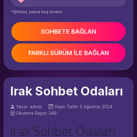
*Şifreniz yoksa boş bırakın.
SOHBETE BAĞLAN
FARKLI SÜRÜM İLE BAĞLAN
Irak Sohbet Odaları
Yazar: admin
Yayın Tarihi: 5 Ağustos 2024
Okunma Sayısı: 249
Irak Sohbet Odaları