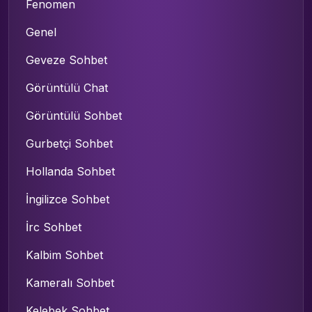
Fenomen
Genel
Geveze Sohbet
Görüntülü Chat
Görüntülü Sohbet
Gurbetçi Sohbet
Hollanda Sohbet
İngilizce Sohbet
İrc Sohbet
Kalbim Sohbet
Kameralı Sohbet
Kelebek Sohbet