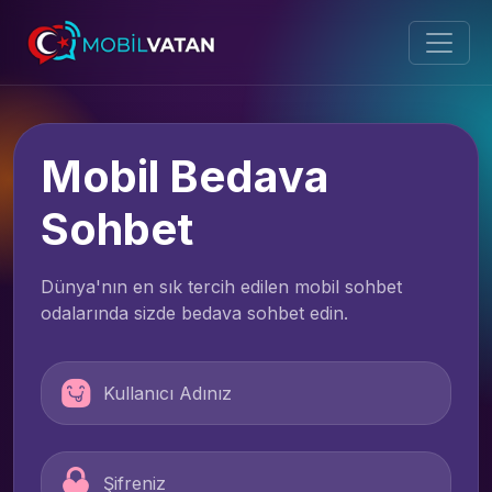
Mobil Bedava
Sohbet
Dünya'nın en sık tercih edilen mobil sohbet
odalarında sizde bedava sohbet edin.