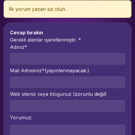
İlk yorum yazan siz olun.
Cevap bırakın
Gerekli alanlar işaretlenmiştir.
*
Adınız*
Mail Adresiniz*
(yayınlanmayacak.)
Web siteniz veya blogunuz
(zorunlu değil)
Yorumuz: