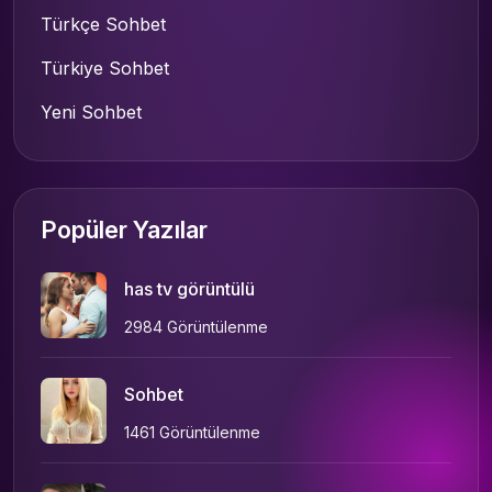
Türkçe Sohbet
Türkiye Sohbet
Yeni Sohbet
Popüler Yazılar
has tv görüntülü
2984 Görüntülenme
Sohbet
1461 Görüntülenme