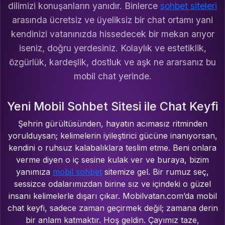
dilimizi konuşanların yanıdır. Binlerce
sohbet siteleri
arasında ücretsiz ve üyeliksiz bir chat ortamı yani
kendinizi vatanınızda hissedecek bir mekan arıyor
iseniz, doğru yerdesiniz. Kolaylık ve estetiklik,
özgürlük, kardeşlik, dostluk ve aşk ne ararsanız bu
mobil chat yerinde.
Yeni Mobil Sohbet Sitesi ile Chat Keyfi
Şehrin gürültüsünden, hayatın acımasız ritminden
yorulduysan; kelimelerin iyileştirici gücüne inanıyorsan,
kendini o ruhsuz kalabalıklara teslim etme. Beni onlara
verme diyen o iç sesine kulak ver ve buraya, bizim
yanımıza
mobil sohbet
sitemize gel. Bir rumuz seç,
sessizce odalarımızdan birine sız ve içindeki o güzel
insanı kelimelerle dışarı çıkar. Mobilvatan.com’da mobil
chat keyfi, sadece zaman geçirmek değil; zamana derin
bir anlam katmaktır. Hoş geldin. Çayımız taze,