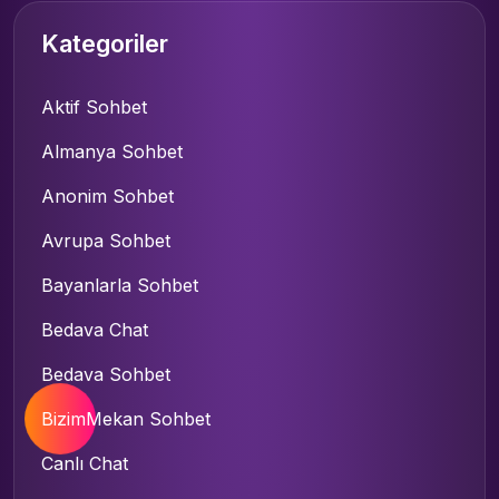
Kategoriler
Aktif Sohbet
Almanya Sohbet
Anonim Sohbet
Avrupa Sohbet
Bayanlarla Sohbet
Bedava Chat
Bedava Sohbet
BizimMekan Sohbet
Canlı Chat