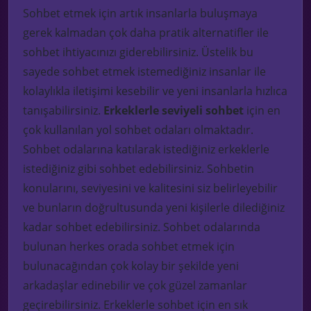
Sohbet etmek için artık insanlarla buluşmaya
gerek kalmadan çok daha pratik alternatifler ile
sohbet ihtiyacınızı giderebilirsiniz. Üstelik bu
sayede sohbet etmek istemediğiniz insanlar ile
kolaylıkla iletişimi kesebilir ve yeni insanlarla hızlıca
tanışabilirsiniz.
Erkeklerle seviyeli sohbet
için en
çok kullanılan yol sohbet odaları olmaktadır.
Sohbet odalarına katılarak istediğiniz erkeklerle
istediğiniz gibi sohbet edebilirsiniz. Sohbetin
konularını, seviyesini ve kalitesini siz belirleyebilir
ve bunların doğrultusunda yeni kişilerle dilediğiniz
kadar sohbet edebilirsiniz. Sohbet odalarında
bulunan herkes orada sohbet etmek için
bulunacağından çok kolay bir şekilde yeni
arkadaşlar edinebilir ve çok güzel zamanlar
geçirebilirsiniz. Erkeklerle sohbet için en sık