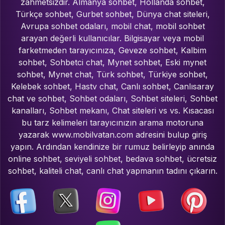
zahmetsizdir. Almanya sohbet, Hollanda sohbet,
Türkçe sohbet, Gurbet sohbet, Dünya chat siteleri,
Avrupa sohbet odaları, mobil chat, mobil sohbet
arayan değerli kullanıcılar. Bilgisayar veya mobil
farketmeden tarayıcınıza, Geveze sohbet, Kalbim
sohbet, Sohbetci chat, Mynet sohbet, Eski mynet
sohbet, Mynet chat, Türk sohbet, Türkiye sohbet,
Kelebek sohbet, Hastv chat, Canlı sohbet, Canlısaray
chat ve sohbet, Sohbet odaları, Sohbet siteleri, Sohbet
kanalları, Sohbet mekanı, Chat siteleri vs vs. Kısacası
bu tarz kelimeleri tarayıcınızın arama motoruna
yazarak www.mobilvatan.com adresini bulup giriş
yapın. Ardından kendinize bir rumuz belirleyip anında
online sohbet, seviyeli sohbet, bedava sohbet, ücretsiz
sohbet, kaliteli chat, canlı chat yapmanın tadını çıkarın.