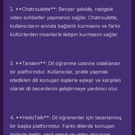
2. **Chatroulette**: Benzer şekilde, rastgele
video sohbetler yapmanızı sağlar. Chatroulette,
kullanıcıların anında bağlantı kurmasını ve farklı
kültürlerden insanlarla iletişim kurmasını sağlar.
3. **Tandem**: Dil öğrenme üzerine odaklanan
bir platformdur. Kullanıcılar, pratik yapmak
istedikleri dili konuşan kişilerle eşleşir ve karşılıklı
olarak dil becerilerini geliştirmeye yardımcı olur.
4. **HelloTalk**: Dil öğrenenler için tasarlanmış
bir başka platformdur. Farklı dillerde konuşan
kişilerle metin, sesli mesaj ve video görüşme