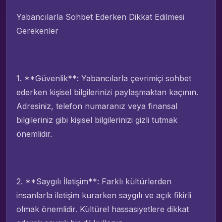
Yabancılarla Sohbet Ederken Dikkat Edilmesi
Gerekenler
1. **Güvenlik**: Yabancılarla çevrimiçi sohbet
ederken kişisel bilgilerinizi paylaşmaktan kaçının.
Adresiniz, telefon numaranız veya finansal
bilgileriniz gibi kişisel bilgilerinizi gizli tutmak
önemlidir.
2. **Saygılı İletişim**: Farklı kültürlerden
insanlarla iletişim kurarken saygılı ve açık fikirli
olmak önemlidir. Kültürel hassasiyetlere dikkat