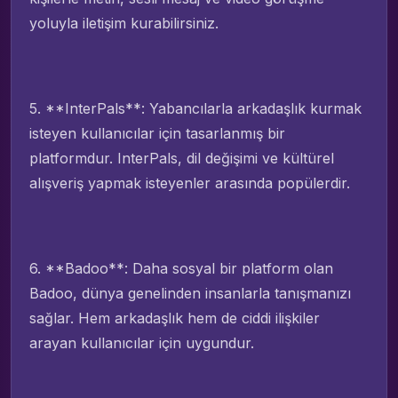
yoluyla iletişim kurabilirsiniz.
5. **InterPals**: Yabancılarla arkadaşlık kurmak
isteyen kullanıcılar için tasarlanmış bir
platformdur. InterPals, dil değişimi ve kültürel
alışveriş yapmak isteyenler arasında popülerdir.
6. **Badoo**: Daha sosyal bir platform olan
Badoo, dünya genelinden insanlarla tanışmanızı
sağlar. Hem arkadaşlık hem de ciddi ilişkiler
arayan kullanıcılar için uygundur.