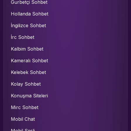
Gurbetçi Sohbet
Hollanda Sohbet
İngilizce Sohbet
İrc Sohbet
Kalbim Sohbet
Kameralı Sohbet
Kelebek Sohbet
Kolay Sohbet
Konuşma Siteleri
Mirc Sohbet
Mobil Chat
Mobil Sesli