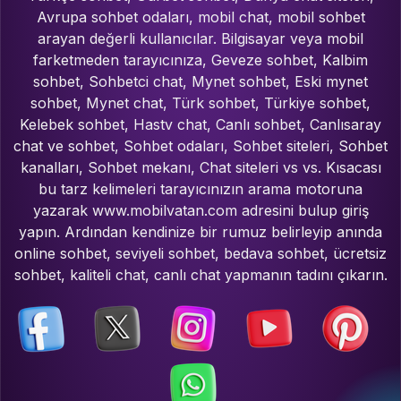
Avrupa sohbet odaları, mobil chat, mobil sohbet
arayan değerli kullanıcılar. Bilgisayar veya mobil
farketmeden tarayıcınıza, Geveze sohbet, Kalbim
sohbet, Sohbetci chat, Mynet sohbet, Eski mynet
sohbet, Mynet chat, Türk sohbet, Türkiye sohbet,
Kelebek sohbet, Hastv chat, Canlı sohbet, Canlısaray
chat ve sohbet, Sohbet odaları, Sohbet siteleri, Sohbet
kanalları, Sohbet mekanı, Chat siteleri vs vs. Kısacası
bu tarz kelimeleri tarayıcınızın arama motoruna
yazarak www.mobilvatan.com adresini bulup giriş
yapın. Ardından kendinize bir rumuz belirleyip anında
online sohbet, seviyeli sohbet, bedava sohbet, ücretsiz
sohbet, kaliteli chat, canlı chat yapmanın tadını çıkarın.