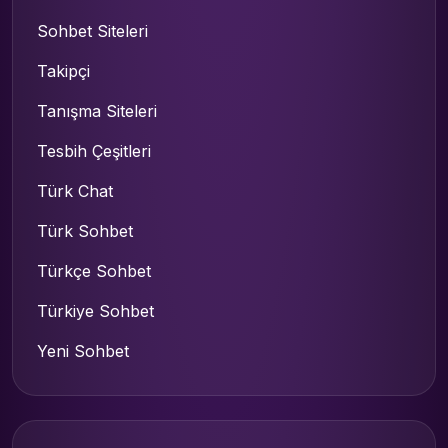
Sohbet Siteleri
Takipçi
Tanışma Siteleri
Tesbih Çeşitleri
Türk Chat
Türk Sohbet
Türkçe Sohbet
Türkiye Sohbet
Yeni Sohbet