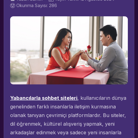
Okunma Sayısı: 286
Yabancılarla sohbet siteleri
, kullanıcıların dünya
genelinden farklı insanlarla iletişim kurmasına
olanak tanıyan çevrimiçi platformlardır. Bu siteler,
dil öğrenmek, kültürel alışveriş yapmak, yeni
arkadaşlar edinmek veya sadece yeni insanlarla