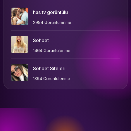
has tv görüntülü
2994 Görüntülenme
Sohbet
1464 Görüntülenme
Sohbet Siteleri
1394 Görüntülenme