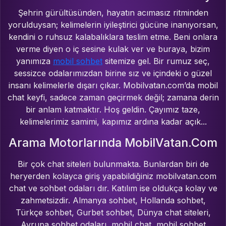
Şehrin gürültüsünden, hayatın acımasız ritminden
yorulduysan; kelimelerin iyileştirici gücüne inanıyorsan,
kendini o ruhsuz kalabalıklara teslim etme. Beni onlara
verme diyen o iç sesine kulak ver ve buraya, bizim
yanımıza
mobil sohbet
sitemize gel. Bir rumuz seç,
sessizce odalarımızdan birine sız ve içindeki o güzel
insanı kelimelerle dışarı çıkar. Mobilvatan.com’da mobil
chat keyfi, sadece zaman geçirmek değil; zamana derin
bir anlam katmaktır. Hoş geldin. Çayımız taze,
kelimelerimiz samimi, kapımız ardına kadar açık...
Arama Motorlarında MobilVatan.Com
Bir çok chat siteleri bulunmakta. Bunlardan biri de
heryerden kolayca giriş yapabildiğiniz mobilvatan.com
chat ve sohbet odaları dır. Katılım ise oldukça kolay ve
zahmetsizdir. Almanya sohbet, Hollanda sohbet,
Türkçe sohbet, Gurbet sohbet, Dünya chat siteleri,
Avrupa sohbet odaları, mobil chat, mobil sohbet