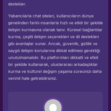
destekler.
Yabancılarla chat siteleri, kullanıcıların dünya
genelinden farklı insanlarla hızlı ve etkili bir şekilde
iletişim kurmasına olanak tanır. Küresel bağlantılar
kurma, çeşitli iletişim seçenekleri ve dil destekleri
gibi avantajlar sunar. Ancak, güvenlik, gizlilik ve
saygılı iletişim konularına dikkat edilmesi gerektiği
unutulmamalıdır. Bu platformları dikkatli ve etkili
bir şekilde kullanarak, uluslararası arkadaşlıklar
kurma ve kültürel değişim yaşama sürecinizi daha
verimli hale getirebilirsiniz.