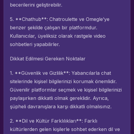
becerilerini geliştirebilir.
5. **Chathub**: Chatroulette ve Omegle’ye
benzer şekilde çalışan bir platformdur.
Kullanıcılar, üyeliksiz olarak rastgele video
sohbetleri yapabilirler.
Dikkat Edilmesi Gereken Noktalar
1. **Güvenlik ve Gizlilik**: Yabancılarla chat
sitelerinde kişisel bilgilerinizi korumak önemlidir.
Güvenilir platformlar seçmek ve kişisel bilgilerinizi
paylaşırken dikkatli olmak gereklidir. Ayrıca,
şüpheli davranışlara karşı dikkatli olmalısınız.
2. **Dil ve Kültür Farklılıkları**: Farklı
kültürlerden gelen kişilerle sohbet ederken dil ve