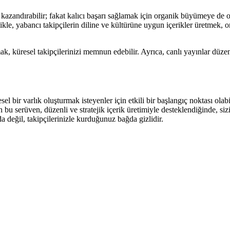
kazandırabilir; fakat kalıcı başarı sağlamak için organik büyümeye de od
ikle, yabancı takipçilerin diline ve kültürüne uygun içerikler üretmek, 
mak, küresel takipçilerinizi memnun edebilir. Ayrıca, canlı yayınlar düze
.
esel bir varlık oluşturmak isteyenler için etkili bir başlangıç noktası o
n bu serüven, düzenli ve stratejik içerik üretimiyle desteklendiğinde, si
a değil, takipçilerinizle kurduğunuz bağda gizlidir.