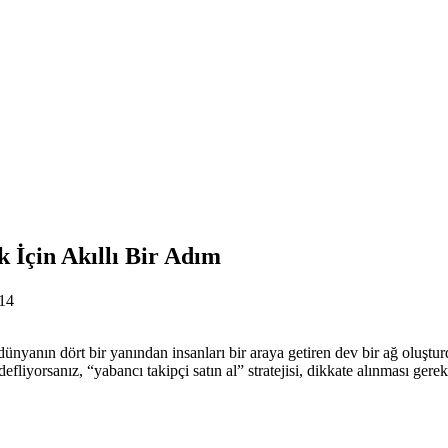
k İçin Akıllı Bir Adım
14
dünyanın dört bir yanından insanları bir araya getiren dev bir ağ oluştu
edefliyorsanız, “yabancı takipçi satın al” stratejisi, dikkate alınması ger