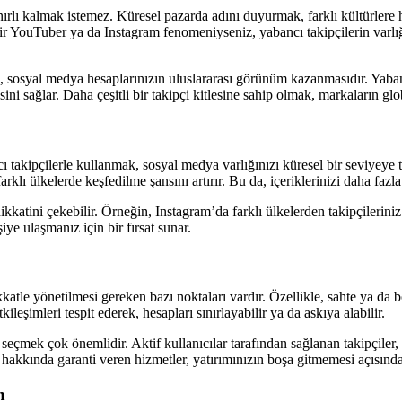
ınırlı kalmak istemez. Küresel pazarda adını duyurmak, farklı kültürlere 
n bir YouTuber ya da Instagram fenomeniyseniz, yabancı takipçilerin varl
aj, sosyal medya hesaplarınızın uluslararası görünüm kazanmasıdır. Yaban
ni sağlar. Daha çeşitli bir takipçi kitlesine sahip olmak, markaların globa
ı takipçilerle kullanmak, sosyal medya varlığınızı küresel bir seviyeye 
farklı ülkelerde keşfedilme şansını artırır. Bu da, içeriklerinizi daha faz
ikkatini çekebilir. Örneğin, Instagram’da farklı ülkelerden takipçilerin
şiye ulaşmanız için bir fırsat sunar.
katle yönetilmesi gereken bazı noktaları vardır. Özellikle, sahte ya da b
leşimleri tespit ederek, hesapları sınırlayabilir ya da askıya alabilir.
 seçmek çok önemlidir. Aktif kullanıcılar tarafından sağlanan takipçiler
ği hakkında garanti veren hizmetler, yatırımınızın boşa gitmemesi açısında
n