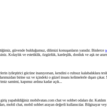
ttiğimiz, güvende bulduğumuz, dilimizi konuşanların yanıdır. Binlerce
s
iniz. Kolaylık ve estetiklik, özgürlük, kardeşlik, dostluk ve aşk ne arar
rin iyileştirici gücüne inanıyorsan, kendini o ruhsuz kalabalıklara tes
larımızdan birine sız ve içindeki o güzel insanı kelimelerle dışarı çık
imiz samimi, kapımız ardına kadar açık...
 giriş yapabildiğiniz mobilvatan.com chat ve sohbet odaları dır. Katılı
arı, mobil chat, mobil sohbet arayan değerli kullanıcılar. Bilgisayar v