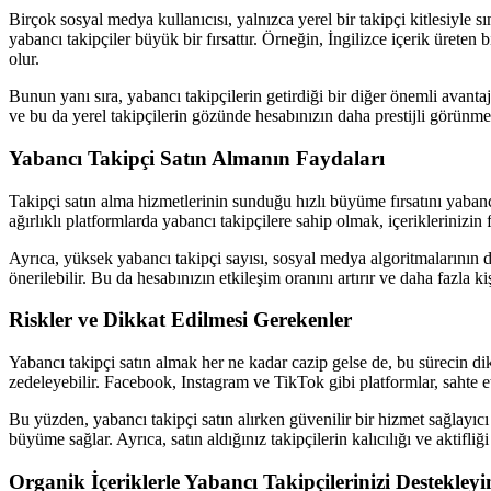
Birçok sosyal medya kullanıcısı, yalnızca yerel bir takipçi kitlesiyle s
yabancı takipçiler büyük bir fırsattır. Örneğin, İngilizce içerik ürete
olur.
Bunun yanı sıra, yabancı takipçilerin getirdiği bir diğer önemli avant
ve bu da yerel takipçilerin gözünde hesabınızın daha prestijli görünmesi
Yabancı Takipçi Satın Almanın Faydaları
Takipçi satın alma hizmetlerinin sunduğu hızlı büyüme fırsatını yabanc
ağırlıklı platformlarda yabancı takipçilere sahip olmak, içeriklerinizin 
Ayrıca, yüksek yabancı takipçi sayısı, sosyal medya algoritmalarının d
önerilebilir. Bu da hesabınızın etkileşim oranını artırır ve daha fazla ki
Riskler ve Dikkat Edilmesi Gerekenler
Yabancı takipçi satın almak her ne kadar cazip gelse de, bu sürecin dik
zedeleyebilir. Facebook, Instagram ve TikTok gibi platformlar, sahte etki
Bu yüzden, yabancı takipçi satın alırken güvenilir bir hizmet sağlayıcı
büyüme sağlar. Ayrıca, satın aldığınız takipçilerin kalıcılığı ve aktifli
Organik İçeriklerle Yabancı Takipçilerinizi Destekleyi