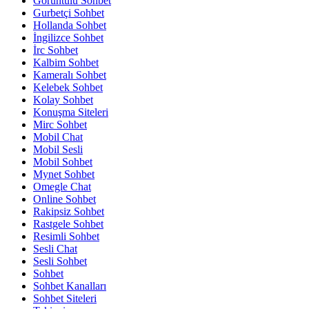
Görüntülü Sohbet
Gurbetçi Sohbet
Hollanda Sohbet
İngilizce Sohbet
İrc Sohbet
Kalbim Sohbet
Kameralı Sohbet
Kelebek Sohbet
Kolay Sohbet
Konuşma Siteleri
Mirc Sohbet
Mobil Chat
Mobil Sesli
Mobil Sohbet
Mynet Sohbet
Omegle Chat
Online Sohbet
Rakipsiz Sohbet
Rastgele Sohbet
Resimli Sohbet
Sesli Chat
Sesli Sohbet
Sohbet
Sohbet Kanalları
Sohbet Siteleri