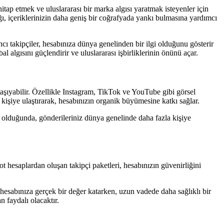
hitap etmek ve uluslararası bir marka algısı yaratmak isteyenler için
ığı, içeriklerinizin daha geniş bir coğrafyada yankı bulmasına yardımcı
cı takipçiler, hesabınıza dünya genelinden bir ilgi olduğunu gösterir
l algısını güçlendirir ve uluslararası işbirliklerinin önünü açar.
taşıyabilir. Özellikle Instagram, TikTok ve YouTube gibi görsel
la kişiye ulaştırarak, hesabınızın organik büyümesine katkı sağlar.
iz olduğunda, gönderileriniz dünya genelinde daha fazla kişiye
ot hesaplardan oluşan takipçi paketleri, hesabınızın güvenirliğini
, hesabınıza gerçek bir değer katarken, uzun vadede daha sağlıklı bir
n faydalı olacaktır.