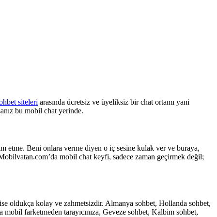
ohbet siteleri
arasında ücretsiz ve üyeliksiz bir chat ortamı yani
sanız bu mobil chat yerinde.
lim etme. Beni onlara verme diyen o iç sesine kulak ver ve buraya,
ar. Mobilvatan.com’da mobil chat keyfi, sadece zaman geçirmek değil;
m ise oldukça kolay ve zahmetsizdir. Almanya sohbet, Hollanda sohbet,
eya mobil farketmeden tarayıcınıza, Geveze sohbet, Kalbim sohbet,