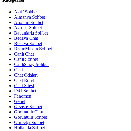
Kategoriler
Aktif Sohbet
Almanya Sohbet
Anonim Sohbet
Avrupa Sohbet
Bayanlarla Sohbet
Bedava Chat
Bedava Sohbet
BizimMekan Sohbet
Canlı Chat
Canlı Sohbet
CanlıSaray Sohbet
Chat
Chat Odaları
Chat Rulet
Chat Sitesi
Eski Sohbet
Fenomen
Genel
Geveze Sohbet
Görüntülü Chat
Görüntülü Sohbet
Gurbetçi Sohbet
Hollanda Sohbet