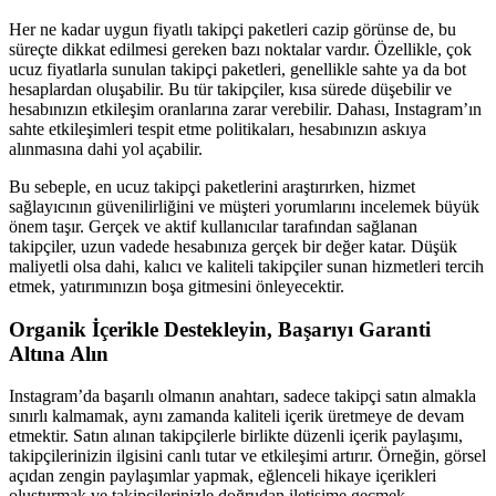
Her ne kadar uygun fiyatlı takipçi paketleri cazip görünse de, bu
süreçte dikkat edilmesi gereken bazı noktalar vardır. Özellikle, çok
ucuz fiyatlarla sunulan takipçi paketleri, genellikle sahte ya da bot
hesaplardan oluşabilir. Bu tür takipçiler, kısa sürede düşebilir ve
hesabınızın etkileşim oranlarına zarar verebilir. Dahası, Instagram’ın
sahte etkileşimleri tespit etme politikaları, hesabınızın askıya
alınmasına dahi yol açabilir.
Bu sebeple, en ucuz takipçi paketlerini araştırırken, hizmet
sağlayıcının güvenilirliğini ve müşteri yorumlarını incelemek büyük
önem taşır. Gerçek ve aktif kullanıcılar tarafından sağlanan
takipçiler, uzun vadede hesabınıza gerçek bir değer katar. Düşük
maliyetli olsa dahi, kalıcı ve kaliteli takipçiler sunan hizmetleri tercih
etmek, yatırımınızın boşa gitmesini önleyecektir.
Organik İçerikle Destekleyin, Başarıyı Garanti
Altına Alın
Instagram’da başarılı olmanın anahtarı, sadece takipçi satın almakla
sınırlı kalmamak, aynı zamanda kaliteli içerik üretmeye de devam
etmektir. Satın alınan takipçilerle birlikte düzenli içerik paylaşımı,
takipçilerinizin ilgisini canlı tutar ve etkileşimi artırır. Örneğin, görsel
açıdan zengin paylaşımlar yapmak, eğlenceli hikaye içerikleri
oluşturmak ve takipçilerinizle doğrudan iletişime geçmek,