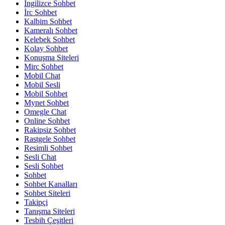
İngilizce Sohbet
İrc Sohbet
Kalbim Sohbet
Kameralı Sohbet
Kelebek Sohbet
Kolay Sohbet
Konuşma Siteleri
Mirc Sohbet
Mobil Chat
Mobil Sesli
Mobil Sohbet
Mynet Sohbet
Omegle Chat
Online Sohbet
Rakipsiz Sohbet
Rastgele Sohbet
Resimli Sohbet
Sesli Chat
Sesli Sohbet
Sohbet
Sohbet Kanalları
Sohbet Siteleri
Takipçi
Tanışma Siteleri
Tesbih Çeşitleri