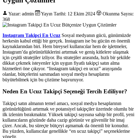
Yazar: admin
Yayın Tarihi: 12 Ekim 2024
Okunma Sayısı:
368
Instagram Takipçi En Ucuz
Sosyal medyanın gücü, günümüzde
herkesin kabul ettiği bir gerçek. Instagram ise bu gücün en önemli
kaynaklarından biri. Hem bireysel kullanıcılar hem de işletmeler,
Instagram’da görünürlüklerini artırmak ve geniş kitlelere ulaşmak
için çeşitli stratejiler izliyor. Bu stratejiler arasında, hızlı bir şekilde
dikkat çekmek isteyenler için uygun fiyatlı takipçi satın alma
hizmetleri öne çıkıyor. “Instagram takipçi en ucuz” arayışında
olanlar, bütçelerini sarsmadan sosyal medya hesaplarını
büyütebilmek için bu çözüme başvuruyor.
Neden En Ucuz Takipçi Seçeneği Tercih Ediliyor?
Takipçi satın almanın temel amacı, sosyal medya hesaplarının
görünürlüğünü artırmak ve potansiyel takipçiler üzerinde olumlu bir
ilk izlenim bırakmaktır. Yüksek takipçi sayısına sahip bir profil, yeni
kullanıcıların gözünde daha cazip görünür ve güvenilir bir imaj
çizer. Ancak, bu süreçte bütçeyi aşmamak da önemli bir konudur.
Bu yüzden, kullanıcılar genellikle “en ucuz takipçi” seçeneklerine
yönelir.