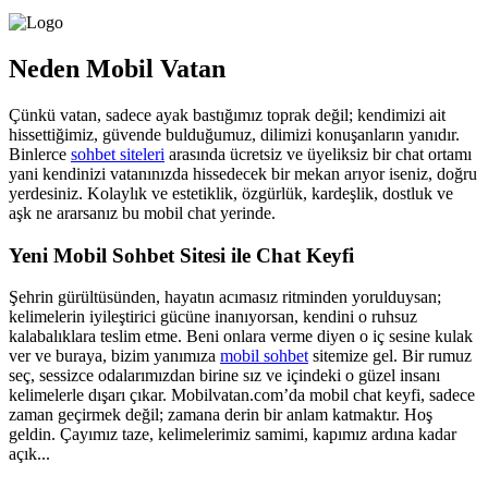
Neden Mobil Vatan
Çünkü vatan, sadece ayak bastığımız toprak değil; kendimizi ait
hissettiğimiz, güvende bulduğumuz, dilimizi konuşanların yanıdır.
Binlerce
sohbet siteleri
arasında ücretsiz ve üyeliksiz bir chat ortamı
yani kendinizi vatanınızda hissedecek bir mekan arıyor iseniz, doğru
yerdesiniz. Kolaylık ve estetiklik, özgürlük, kardeşlik, dostluk ve
aşk ne ararsanız bu mobil chat yerinde.
Yeni Mobil Sohbet Sitesi ile Chat Keyfi
Şehrin gürültüsünden, hayatın acımasız ritminden yorulduysan;
kelimelerin iyileştirici gücüne inanıyorsan, kendini o ruhsuz
kalabalıklara teslim etme. Beni onlara verme diyen o iç sesine kulak
ver ve buraya, bizim yanımıza
mobil sohbet
sitemize gel. Bir rumuz
seç, sessizce odalarımızdan birine sız ve içindeki o güzel insanı
kelimelerle dışarı çıkar. Mobilvatan.com’da mobil chat keyfi, sadece
zaman geçirmek değil; zamana derin bir anlam katmaktır. Hoş
geldin. Çayımız taze, kelimelerimiz samimi, kapımız ardına kadar
açık...