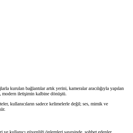
rla kurulan bağlantılar artık yerini, kameralar aracılığıyla yapılan
i, modern iletişimin kalbine dönüştü.
r, kullanıcıların sadece kelimelerle değil; ses, mimik ve
ür.
leri ve kullanıcı güvenliği önlemleri sayesinde, sohbet edenler