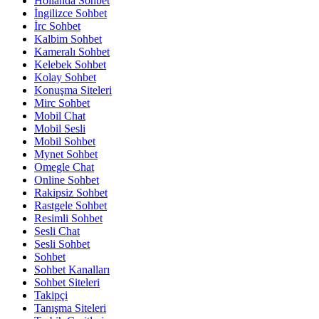
Hollanda Sohbet
İngilizce Sohbet
İrc Sohbet
Kalbim Sohbet
Kameralı Sohbet
Kelebek Sohbet
Kolay Sohbet
Konuşma Siteleri
Mirc Sohbet
Mobil Chat
Mobil Sesli
Mobil Sohbet
Mynet Sohbet
Omegle Chat
Online Sohbet
Rakipsiz Sohbet
Rastgele Sohbet
Resimli Sohbet
Sesli Chat
Sesli Sohbet
Sohbet
Sohbet Kanalları
Sohbet Siteleri
Takipçi
Tanışma Siteleri