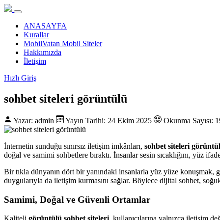
ANASAYFA
Kurallar
MobilVatan Mobil Siteler
Hakkımızda
İletişim
Hızlı Giriş
sohbet siteleri görüntülü
Yazar: admin
Yayın Tarihi: 24 Ekim 2025
Okunma Sayısı: 1
İnternetin sunduğu sınırsız iletişim imkânları,
sohbet siteleri görüntü
doğal ve samimi sohbetlere bıraktı. İnsanlar sesin sıcaklığını, yüz ifad
Bir tıkla dünyanın dört bir yanındaki insanlarla yüz yüze konuşmak, 
duygularıyla da iletişim kurmasını sağlar. Böylece dijital sohbet, so
Samimi, Doğal ve Güvenli Ortamlar
Kaliteli
görüntülü sohbet siteleri
, kullanıcılarına yalnızca iletişim d