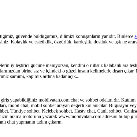
ttiğimiz, güvende bulduğumuz, dilimizi konuşanların yanıdır. Binlerce
s
iniz. Kolaylık ve estetiklik, özgürlük, kardeşlik, dostluk ve aşk ne arar
rin iyileştirici gücüne inanıyorsan, kendini o ruhsuz kalabalıklara tes
larımızdan birine sız ve içindeki o güzel insanı kelimelerle dışarı çık
imiz samimi, kapımız ardına kadar açık...
 giriş yapabildiğiniz mobilvatan.com chat ve sohbet odaları dır. Katılı
arı, mobil chat, mobil sohbet arayan değerli kullanıcılar. Bilgisayar v
et, Türkiye sohbet, Kelebek sohbet, Hastv chat, Canlı sohbet, Canlısara
yıcınızın arama motoruna yazarak www.mobilvatan.com adresini bulup giri
canlı chat yapmanın tadını çıkarın.