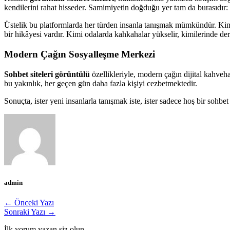
kendilerini rahat hisseder. Samimiyetin doğduğu yer tam da burasıdır:
Üstelik bu platformlarda her türden insanla tanışmak mümkündür. Kimisi 
bir hikâyesi vardır. Kimi odalarda kahkahalar yükselir, kimilerinde der
Modern Çağın Sosyalleşme Merkezi
Sohbet siteleri görüntülü
özellikleriyle, modern çağın dijital kahveha
bu yakınlık, her geçen gün daha fazla kişiyi cezbetmektedir.
Sonuçta, ister yeni insanlarla tanışmak iste, ister sadece hoş bir soh
admin
← Önceki Yazı
Sonraki Yazı →
İlk yorum yazan siz olun.