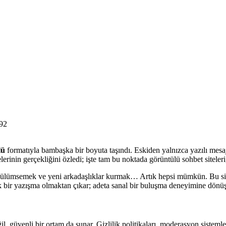
92
lü
formatıyla bambaşka bir boyuta taşındı. Eskiden yalnızca yazılı mesajla
elerinin gerçekliğini özledi; işte tam bu noktada görüntülü sohbet siteler
gülümsemek ve yeni arkadaşlıklar kurmak… Artık hepsi mümkün. Bu sitele
ğuk bir yazışma olmaktan çıkar; adeta sanal bir buluşma deneyimine dönüş
eğil, güvenli bir ortam da sunar. Gizlilik politikaları, moderasyon sistem