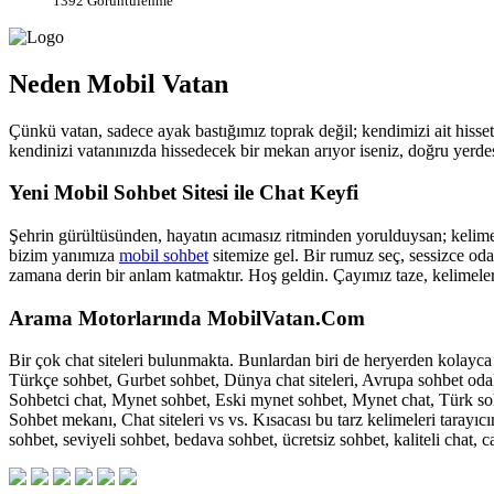
1392 Görüntülenme
Neden Mobil Vatan
Çünkü vatan, sadece ayak bastığımız toprak değil; kendimizi ait hisse
kendinizi vatanınızda hissedecek bir mekan arıyor iseniz, doğru yerdes
Yeni Mobil Sohbet Sitesi ile Chat Keyfi
Şehrin gürültüsünden, hayatın acımasız ritminden yorulduysan; kelimele
bizim yanımıza
mobil sohbet
sitemize gel. Bir rumuz seç, sessizce oda
zamana derin bir anlam katmaktır. Hoş geldin. Çayımız taze, kelimeler
Arama Motorlarında MobilVatan.Com
Bir çok chat siteleri bulunmakta. Bunlardan biri de heryerden kolayca
Türkçe sohbet, Gurbet sohbet, Dünya chat siteleri, Avrupa sohbet odal
Sohbetci chat, Mynet sohbet, Eski mynet sohbet, Mynet chat, Türk sohb
Sohbet mekanı, Chat siteleri vs vs. Kısacası bu tarz kelimeleri tara
sohbet, seviyeli sohbet, bedava sohbet, ücretsiz sohbet, kaliteli chat, 