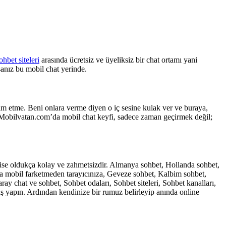
ohbet siteleri
arasında ücretsiz ve üyeliksiz bir chat ortamı yani
sanız bu mobil chat yerinde.
lim etme. Beni onlara verme diyen o iç sesine kulak ver ve buraya,
ar. Mobilvatan.com’da mobil chat keyfi, sadece zaman geçirmek değil;
m ise oldukça kolay ve zahmetsizdir. Almanya sohbet, Hollanda sohbet,
eya mobil farketmeden tarayıcınıza, Geveze sohbet, Kalbim sohbet,
y chat ve sohbet, Sohbet odaları, Sohbet siteleri, Sohbet kanalları,
ş yapın. Ardından kendinize bir rumuz belirleyip anında online