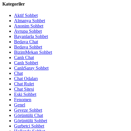
Kategoriler
Aktif Sohbet
Almanya Sohbet
Anonim Sohbet
Avrupa Sohbet
Bayanlarla Sohbet
Bedava Chat
Bedava Sohbet
BizimMekan Sohbet
Canlı Chat
Canlı Sohbet
CanlıSaray Sohbet
Chat
Chat Odaları
Chat Rulet
Chat Sitesi
Eski Sohbet
Fenomen
Genel
Geveze Sohbet
Görüntülü Chat
Görüntülü Sohbet
Gurbetçi Sohbet