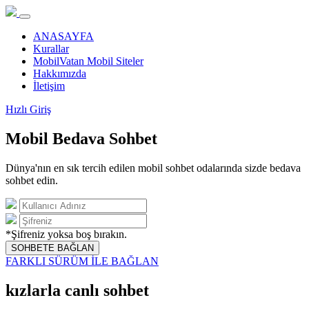
ANASAYFA
Kurallar
MobilVatan Mobil Siteler
Hakkımızda
İletişim
Hızlı Giriş
Mobil Bedava Sohbet
Dünya'nın en sık tercih edilen mobil sohbet odalarında sizde bedava
sohbet edin.
*Şifreniz yoksa boş bırakın.
SOHBETE BAĞLAN
FARKLI SÜRÜM İLE BAĞLAN
kızlarla canlı sohbet