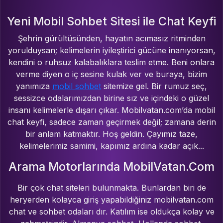
Yeni Mobil Sohbet Sitesi ile Chat Keyfi
Şehrin gürültüsünden, hayatın acımasız ritminden
yorulduysan; kelimelerin iyileştirici gücüne inanıyorsan,
kendini o ruhsuz kalabalıklara teslim etme. Beni onlara
verme diyen o iç sesine kulak ver ve buraya, bizim
yanımıza
mobil sohbet
sitemize gel. Bir rumuz seç,
sessizce odalarımızdan birine sız ve içindeki o güzel
insanı kelimelerle dışarı çıkar. Mobilvatan.com’da mobil
chat keyfi, sadece zaman geçirmek değil; zamana derin
bir anlam katmaktır. Hoş geldin. Çayımız taze,
kelimelerimiz samimi, kapımız ardına kadar açık...
Arama Motorlarında MobilVatan.Com
Bir çok chat siteleri bulunmakta. Bunlardan biri de
heryerden kolayca giriş yapabildiğiniz mobilvatan.com
chat ve sohbet odaları dır. Katılım ise oldukça kolay ve