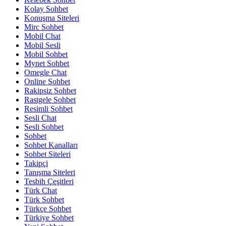
Kolay Sohbet
Konuşma Siteleri
Mirc Sohbet
Mobil Chat
Mobil Sesli
Mobil Sohbet
Mynet Sohbet
Omegle Chat
Online Sohbet
Rakipsiz Sohbet
Rastgele Sohbet
Resimli Sohbet
Sesli Chat
Sesli Sohbet
Sohbet
Sohbet Kanalları
Sohbet Siteleri
Takipçi
Tanışma Siteleri
Tesbih Çeşitleri
Türk Chat
Türk Sohbet
Türkçe Sohbet
Türkiye Sohbet