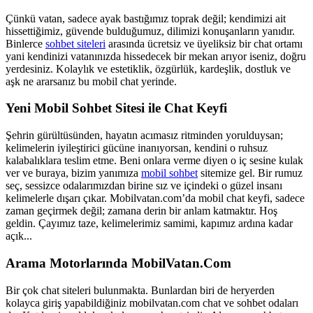
Çünkü vatan, sadece ayak bastığımız toprak değil; kendimizi ait
hissettiğimiz, güvende bulduğumuz, dilimizi konuşanların yanıdır.
Binlerce
sohbet siteleri
arasında ücretsiz ve üyeliksiz bir chat ortamı
yani kendinizi vatanınızda hissedecek bir mekan arıyor iseniz, doğru
yerdesiniz. Kolaylık ve estetiklik, özgürlük, kardeşlik, dostluk ve
aşk ne ararsanız bu mobil chat yerinde.
Yeni Mobil Sohbet Sitesi ile Chat Keyfi
Şehrin gürültüsünden, hayatın acımasız ritminden yorulduysan;
kelimelerin iyileştirici gücüne inanıyorsan, kendini o ruhsuz
kalabalıklara teslim etme. Beni onlara verme diyen o iç sesine kulak
ver ve buraya, bizim yanımıza
mobil sohbet
sitemize gel. Bir rumuz
seç, sessizce odalarımızdan birine sız ve içindeki o güzel insanı
kelimelerle dışarı çıkar. Mobilvatan.com’da mobil chat keyfi, sadece
zaman geçirmek değil; zamana derin bir anlam katmaktır. Hoş
geldin. Çayımız taze, kelimelerimiz samimi, kapımız ardına kadar
açık...
Arama Motorlarında MobilVatan.Com
Bir çok chat siteleri bulunmakta. Bunlardan biri de heryerden
kolayca giriş yapabildiğiniz mobilvatan.com chat ve sohbet odaları