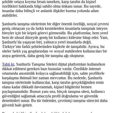
şekilde ortaya koyma fırsatı tanırken, karşı tarafın da kişisel
özellikleri hakkında bilgi sahibi olma imkanı sunar. Bu sayede,
insanlar daha bilinçli ve anlamlı ilişkiler kurma yolunda adım
atabilirler.
Şanlıurfa tanışma sitelerinin bir diğer önemli özelliği, sosyal çevresi
geniş olmayan ya da farklı kesimlerden insanlarla tanışmak isteyen
bireyler için bir köprü görevi görmesidir. Bu platformlar, hem yerel
hem de ulusal düzeyde geniş bir kullanıcı kitlesine hitap eder. Yani,
Şanlıurfa’da yaşayan biri, yalnızca yerel insanlarla değil,
Türkiye’nin farklı şehirlerinden kişilerle de tanışabilir. Ayrıca, bu
siteler farklı yaş gruplarından ve sosyal statülerden kullanıcıları bir
araya getirerek, daha geniş bir tanışma ağı oluşturur.
Tabii ki,
Sanliurfa Tanışma Siteleri dijital platformları kullanırken
dikkat edilmesi gereken bazı hususlar vardır. Özellikle internet
ortamında anonimlik kolayca sağlanabildiği için, sahte profillerle
karşılaşma ihtimali her zaman mevcuttur. Bu nedenle, Şanlıurfa
tanışma sitelerinde kullanıcılar, karşı tarafın gerçekliğinden emin
olana kadar dikkatli davranmalı, kişisel bilgilerini hemen
paylaşmamalıdır. Bunun yanı sıra, birçok tanışma sitesi, kullanıcı
güvenliğini sağlamak amacıyla profil doğrulama ve güvenlik
denetimleri sunar. Bu tür önlemler, çevrimiçi tanışma sürecini daha
güvenli hale getirir.