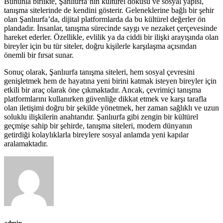
Bununla birlikte, Şanlıurfa’nın kültürel dokusu ve sosyal yapısı,
tanışma sitelerinde de kendini gösterir. Geleneklerine bağlı bir şehir
olan Şanlıurfa’da, dijital platformlarda da bu kültürel değerler ön
plandadır. İnsanlar, tanışma sürecinde saygı ve nezaket çerçevesinde
hareket ederler. Özellikle, evlilik ya da ciddi bir ilişki arayışında olan
bireyler için bu tür siteler, doğru kişilerle karşılaşma açısından
önemli bir fırsat sunar.
Sonuç olarak, Şanlıurfa tanışma siteleri, hem sosyal çevresini
genişletmek hem de hayatına yeni birini katmak isteyen bireyler için
etkili bir araç olarak öne çıkmaktadır. Ancak, çevrimiçi tanışma
platformlarını kullanırken güvenliğe dikkat etmek ve karşı tarafla
olan iletişimi doğru bir şekilde yönetmek, her zaman sağlıklı ve uzun
soluklu ilişkilerin anahtarıdır. Şanlıurfa gibi zengin bir kültürel
geçmişe sahip bir şehirde, tanışma siteleri, modern dünyanın
getirdiği kolaylıklarla bireylere sosyal anlamda yeni kapılar
aralamaktadır.
admin