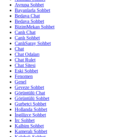
Avrupa Sohbet
Bayanlarla Sohbet
Bedava Chat
Bedava Sohbet
BizimMekan Sohbet
Canlı Chat
Canlı Sohbet
CanlıSaray Sohbet
Chat
Chat Odaları
Chat Rulet
Chat Sitesi
Eski Sohbet
Fenomen
Genel
Geveze Sohbet
Görüntülü Chat
Görüntülü Sohbet
Gurbetçi Sohbet
Hollanda Sohbet
İngilizce Sohbet
İrc Sohbet
Kalbim Sohbet
Kameralı Sohbet
Kelebek Sohbet