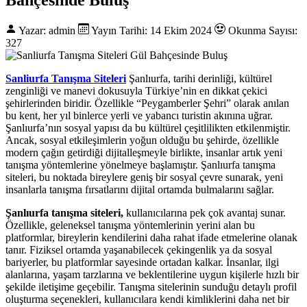
Yazar: admin
Yayın Tarihi: 14 Ekim 2024
Okunma Sayısı:
327
Sanliurfa Tanışma Siteleri
Şanlıurfa, tarihi derinliği, kültürel
zenginliği ve manevi dokusuyla Türkiye’nin en dikkat çekici
şehirlerinden biridir. Özellikle “Peygamberler Şehri” olarak anılan
bu kent, her yıl binlerce yerli ve yabancı turistin akınına uğrar.
Şanlıurfa’nın sosyal yapısı da bu kültürel çeşitlilikten etkilenmiştir.
Ancak, sosyal etkileşimlerin yoğun olduğu bu şehirde, özellikle
modern çağın getirdiği dijitalleşmeyle birlikte, insanlar artık yeni
tanışma yöntemlerine yönelmeye başlamıştır. Şanlıurfa tanışma
siteleri, bu noktada bireylere geniş bir sosyal çevre sunarak, yeni
insanlarla tanışma fırsatlarını dijital ortamda bulmalarını sağlar.
Şanlıurfa tanışma siteleri,
kullanıcılarına pek çok avantaj sunar.
Özellikle, geleneksel tanışma yöntemlerinin yerini alan bu
platformlar, bireylerin kendilerini daha rahat ifade etmelerine olanak
tanır. Fiziksel ortamda yaşanabilecek çekingenlik ya da sosyal
bariyerler, bu platformlar sayesinde ortadan kalkar. İnsanlar, ilgi
alanlarına, yaşam tarzlarına ve beklentilerine uygun kişilerle hızlı bir
şekilde iletişime geçebilir. Tanışma sitelerinin sunduğu detaylı profil
oluşturma seçenekleri, kullanıcılara kendi kimliklerini daha net bir