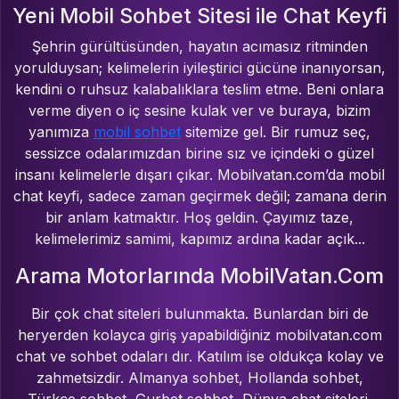
Yeni Mobil Sohbet Sitesi ile Chat Keyfi
Şehrin gürültüsünden, hayatın acımasız ritminden
yorulduysan; kelimelerin iyileştirici gücüne inanıyorsan,
kendini o ruhsuz kalabalıklara teslim etme. Beni onlara
verme diyen o iç sesine kulak ver ve buraya, bizim
yanımıza
mobil sohbet
sitemize gel. Bir rumuz seç,
sessizce odalarımızdan birine sız ve içindeki o güzel
insanı kelimelerle dışarı çıkar. Mobilvatan.com’da mobil
chat keyfi, sadece zaman geçirmek değil; zamana derin
bir anlam katmaktır. Hoş geldin. Çayımız taze,
kelimelerimiz samimi, kapımız ardına kadar açık...
Arama Motorlarında MobilVatan.Com
Bir çok chat siteleri bulunmakta. Bunlardan biri de
heryerden kolayca giriş yapabildiğiniz mobilvatan.com
chat ve sohbet odaları dır. Katılım ise oldukça kolay ve
zahmetsizdir. Almanya sohbet, Hollanda sohbet,