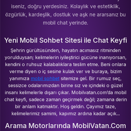
iseniz, doğru yerdesiniz. Kolaylık ve estetiklik,
özgürlük, kardeşlik, dostluk ve aşk ne ararsanız bu
mobil chat yerinde.
Yeni Mobil Sohbet Sitesi ile Chat Keyfi
Şehrin gürültüsünden, hayatın acımasız ritminden
yorulduysan; kelimelerin iyileştirici gücüne inanıyorsan,
kendini o ruhsuz kalabalıklara teslim etme. Beni onlara
verme diyen o iç sesine kulak ver ve buraya, bizim
yanımıza
mobil sohbet
sitemize gel. Bir rumuz seç,
sessizce odalarımızdan birine sız ve içindeki o güzel
insanı kelimelerle dışarı çıkar. Mobilvatan.com’da mobil
chat keyfi, sadece zaman geçirmek değil; zamana derin
bir anlam katmaktır. Hoş geldin. Çayımız taze,
kelimelerimiz samimi, kapımız ardına kadar açık...
Arama Motorlarında MobilVatan.Com