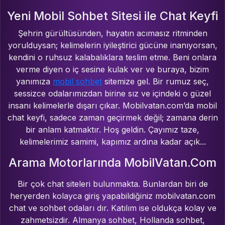
Yeni Mobil Sohbet Sitesi ile Chat Keyfi
Şehrin gürültüsünden, hayatın acımasız ritminden
yorulduysan; kelimelerin iyileştirici gücüne inanıyorsan,
kendini o ruhsuz kalabalıklara teslim etme. Beni onlara
verme diyen o iç sesine kulak ver ve buraya, bizim
yanımıza
mobil sohbet
sitemize gel. Bir rumuz seç,
sessizce odalarımızdan birine sız ve içindeki o güzel
insanı kelimelerle dışarı çıkar. Mobilvatan.com’da mobil
chat keyfi, sadece zaman geçirmek değil; zamana derin
bir anlam katmaktır. Hoş geldin. Çayımız taze,
kelimelerimiz samimi, kapımız ardına kadar açık...
Arama Motorlarında MobilVatan.Com
Bir çok chat siteleri bulunmakta. Bunlardan biri de
heryerden kolayca giriş yapabildiğiniz mobilvatan.com
chat ve sohbet odaları dır. Katılım ise oldukça kolay ve
zahmetsizdir. Almanya sohbet, Hollanda sohbet,