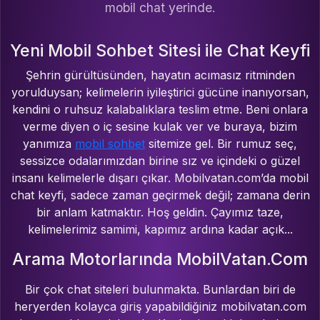
mobil chat yerinde.
Yeni Mobil Sohbet Sitesi ile Chat Keyfi
Şehrin gürültüsünden, hayatın acımasız ritminden
yorulduysan; kelimelerin iyileştirici gücüne inanıyorsan,
kendini o ruhsuz kalabalıklara teslim etme. Beni onlara
verme diyen o iç sesine kulak ver ve buraya, bizim
yanımıza
mobil sohbet
sitemize gel. Bir rumuz seç,
sessizce odalarımızdan birine sız ve içindeki o güzel
insanı kelimelerle dışarı çıkar. Mobilvatan.com’da mobil
chat keyfi, sadece zaman geçirmek değil; zamana derin
bir anlam katmaktır. Hoş geldin. Çayımız taze,
kelimelerimiz samimi, kapımız ardına kadar açık...
Arama Motorlarında MobilVatan.Com
Bir çok chat siteleri bulunmakta. Bunlardan biri de
heryerden kolayca giriş yapabildiğiniz mobilvatan.com