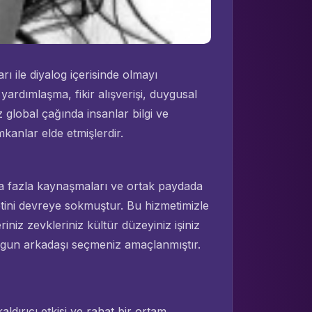
rı ile diyalog içerisinde olmayı
ardımlaşma, fikir alışverişi, duygusal
global çağında insanlar bilgi ve
imkanlar elde etmişlerdir.
aha fazla kaynaşmaları ve ortak paydada
ini devreye sokmuştur. Bu hizmetimizle
riniz zevkleriniz kültür düzeyiniz işiniz
uygun arkadaşı seçmeniz amaçlanmıştır.
dırıcı etkisi ve rahat bir ortam