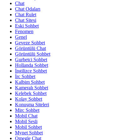
Chat
Chat Odaları
Chat Rulet
Chat Sitesi
Eski Sohbet
Fenomen
Genel
Geveze Sohbet
Görüntülü Chat
Görüntülü Sohbet
Gurbetçi Sohbet
Hollanda Sohbet
İngilizce Sohbet
İrc Sohbet
Kalbim Sohbet
Kameralı Sohbet
Kelebek Sohbet
Kolay Sohbet
Konuşma Siteleri
Mirc Sohbet
Mobil Chat
Mobil Sesli
Mobil Sohbet
Mynet Sohbet
Omegle Chat