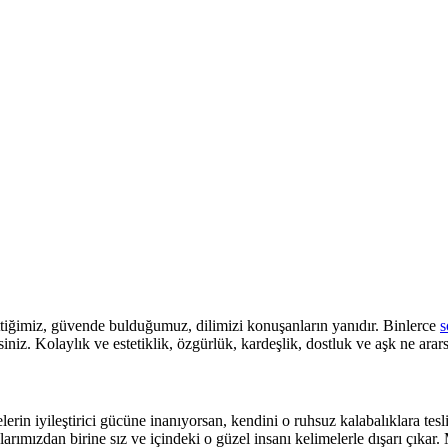
ttiğimiz, güvende bulduğumuz, dilimizi konuşanların yanıdır. Binlerce
s
iniz. Kolaylık ve estetiklik, özgürlük, kardeşlik, dostluk ve aşk ne arar
rin iyileştirici gücüne inanıyorsan, kendini o ruhsuz kalabalıklara tes
larımızdan birine sız ve içindeki o güzel insanı kelimelerle dışarı çık