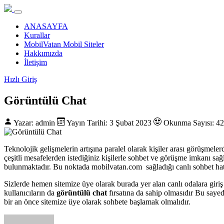
ANASAYFA
Kurallar
MobilVatan Mobil Siteler
Hakkımızda
İletişim
Hızlı Giriş
Görüntülü Chat
Yazar: admin
Yayın Tarihi: 3 Şubat 2023
Okunma Sayısı: 4
Teknolojik gelişmelerin artışına paralel olarak kişiler arası görüşmel
çeşitli mesafelerden istediğiniz kişilerle sohbet ve görüşme imkanı sağ
bulunmaktadır. Bu noktada mobilvatan.com sağladığı canlı sohbet hattı 
Sizlerde hemen sitemize üye olarak burada yer alan canlı odalara giriş
kullanıcıların da
görüntülü chat
fırsatına da sahip olmasıdır Bu sayed
bir an önce sitemize üye olarak sohbete başlamak olmalıdır.