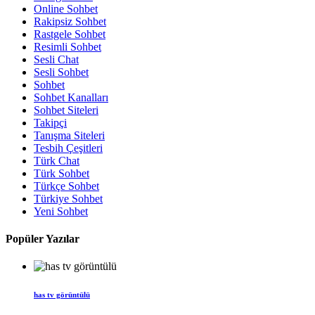
Online Sohbet
Rakipsiz Sohbet
Rastgele Sohbet
Resimli Sohbet
Sesli Chat
Sesli Sohbet
Sohbet
Sohbet Kanalları
Sohbet Siteleri
Takipçi
Tanışma Siteleri
Tesbih Çeşitleri
Türk Chat
Türk Sohbet
Türkçe Sohbet
Türkiye Sohbet
Yeni Sohbet
Popüler Yazılar
has tv görüntülü