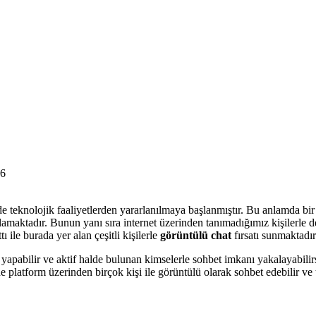
26
erde teknolojik faaliyetlerden yararlanılmaya başlanmıştır. Bu anlamda b
lamaktadır. Bunun yanı sıra internet üzerinden tanımadığımız kişilerle d
ile burada yer alan çeşitli kişilerle
görüntülü chat
fırsatı sunmaktadır
 yapabilir ve aktif halde bulunan kimselerle sohbet imkanı yakalayabilirs
e platform üzerinden birçok kişi ile görüntülü olarak sohbet edebilir v