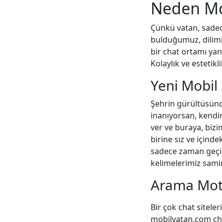
Neden Mo
Çünkü vatan, sadece
bulduğumuz, dilimi
bir chat ortamı yan
Kolaylık ve estetik
Yeni Mobil 
Şehrin gürültüsünde
inanıyorsan, kendin
ver ve buraya, biz
birine sız ve içinde
sadece zaman geçir
kelimelerimiz samim
Arama Mot
Bir çok chat sitele
mobilvatan.com chat