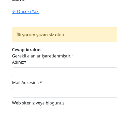
← Önceki Yazı
İlk yorum yazan siz olun.
Cevap bırakın
Gerekli alanlar işaretlenmiştir.
*
Adınız*
Mail Adresiniz*
(yayınlanmayacak.)
Web siteniz veya blogunuz
(zorunlu değil)