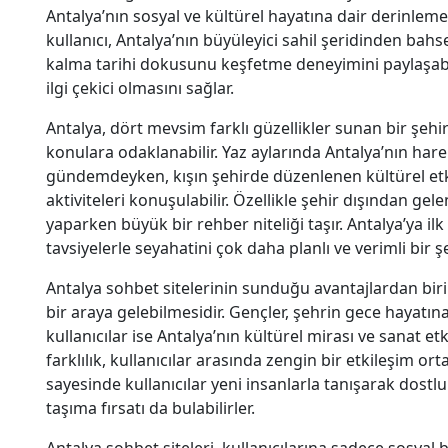
Antalya’nın sosyal ve kültürel hayatına dair derinleme
kullanıcı, Antalya’nın büyüleyici sahil şeridinden bah
kalma tarihi dokusunu keşfetme deneyimini paylaşabili
ilgi çekici olmasını sağlar.
Antalya, dört mevsim farklı güzellikler sunan bir şehi
konulara odaklanabilir. Yaz aylarında Antalya’nın hareket
gündemdeyken, kışın şehirde düzenlenen kültürel etkin
aktiviteleri konuşulabilir. Özellikle şehir dışından gele
yaparken büyük bir rehber niteliği taşır. Antalya’ya ilk
tavsiyelerle seyahatini çok daha planlı ve verimli bir ş
Antalya sohbet sitelerinin sunduğu avantajlardan biri d
bir araya gelebilmesidir. Gençler, şehrin gece hayatı
kullanıcılar ise Antalya’nın kültürel mirası ve sanat et
farklılık, kullanıcılar arasında zengin bir etkileşim o
sayesinde kullanıcılar yeni insanlarla tanışarak dost
taşıma fırsatı da bulabilirler.
Antalya sohbet siteleri, kullanıcılarına sadece sosy