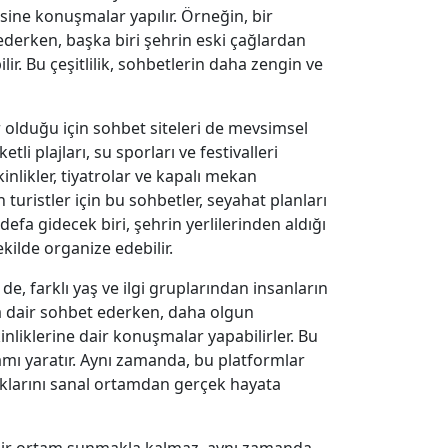
sine konuşmalar yapılır. Örneğin, bir
sederken, başka biri şehrin eski çağlardan
r. Bu çeşitlilik, sohbetlerin daha zengin ve
r olduğu için sohbet siteleri de mevsimsel
li plajları, su sporları ve festivalleri
likler, tiyatrolar ve kapalı mekan
n turistler için bu sohbetler, seyahat planları
 defa gidecek biri, şehrin yerlilerinden aldığı
ekilde organize edebilir.
e, farklı yaş ve ilgi gruplarından insanların
na dair sohbet ederken, daha olgun
kinliklerine dair konuşmalar yapabilirler. Bu
rtamı yaratır. Aynı zamanda, bu platformlar
luklarını sanal ortamdan gerçek hayata
al bir ortam sunmakla kalmaz, aynı zamanda