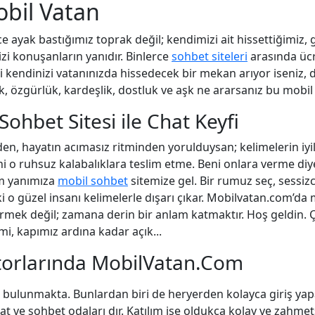
bil Vatan
 ayak bastığımız toprak değil; kendimizi ait hissettiğimiz,
zi konuşanların yanıdır. Binlerce
sohbet siteleri
arasında ücr
i kendinizi vatanınızda hissedecek bir mekan arıyor iseniz, 
lik, özgürlük, kardeşlik, dostluk ve aşk ne ararsanız bu mobil
Sohbet Sitesi ile Chat Keyfi
n, hayatın acımasız ritminden yorulduysan; kelimelerin iyil
i o ruhsuz kalabalıklara teslim etme. Beni onlara verme diy
im yanımıza
mobil sohbet
sitemize gel. Bir rumuz seç, sessi
ki o güzel insanı kelimelerle dışarı çıkar. Mobilvatan.com’da 
mek değil; zamana derin bir anlam katmaktır. Hoş geldin. Ç
i, kapımız ardına kadar açık...
orlarında MobilVatan.Com
ri bulunmakta. Bunlardan biri de heryerden kolayca giriş yap
 ve sohbet odaları dır. Katılım ise oldukça kolay ve zahmet