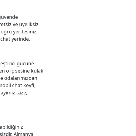
 güvende
etsiz ve üyeliksiz
doğru yerdesiniz.
 chat yerinde.
eştirici gücüne
en o iç sesine kulak
zce odalarımızdan
mobil chat keyfi,
ayımız taze,
abildiğiniz
sizdir. Almanya