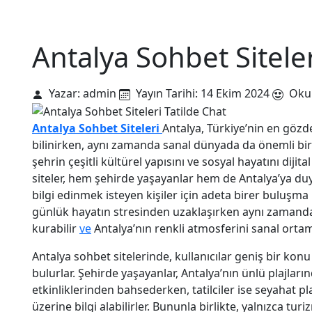
Kurallar
MobilVatan Mobil Siteler
Hakkımızda
İletişim
Antalya Sohbet Siteler
Yazar: admin
Yayın Tarihi: 14 Ekim 2024
Okun
Antalya Sohbet Siteleri
Antalya, Türkiye’nin en gözd
bilinirken, aynı zamanda sanal dünyada da önemli bir 
şehrin çeşitli kültürel yapısını ve sosyal hayatını diji
siteler, hem şehirde yaşayanlar hem de Antalya’ya duy
bilgi edinmek isteyen kişiler için adeta birer buluşma
günlük hayatın stresinden uzaklaşırken aynı zamanda k
kurabilir
ve
Antalya’nın renkli atmosferini sanal ortam
Antalya sohbet sitelerinde, kullanıcılar geniş bir ko
bulurlar. Şehirde yaşayanlar, Antalya’nın ünlü plajların
etkinliklerinden bahsederken, tatilciler ise seyahat pla
üzerine bilgi alabilirler. Bununla birlikte, yalnızca tu