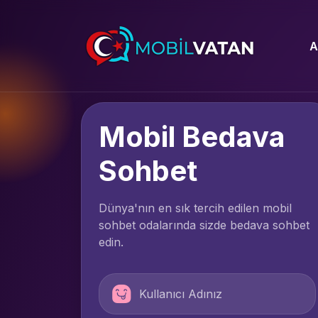
A
Mobil Bedava
Sohbet
Dünya'nın en sık tercih edilen mobil
sohbet odalarında sizde bedava sohbet
edin.