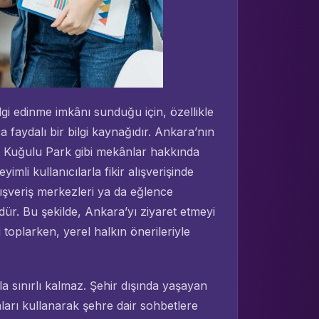
lgi edinme imkânı sunduğu için, özellikle
a faydalı bir bilgi kaynağıdır. Ankara’nın
, Kuğulu Park gibi mekânlar hakkında
imli kullanıcılarla fikir alışverişinde
lışveriş merkezleri ya da eğlence
r. Bu şekilde, Ankara’yı ziyaret etmeyi
ri toplarken, yerel halkın önerileriyle
rla sınırlı kalmaz. Şehir dışında yaşayan
mları kullanarak şehre dair sohbetlere