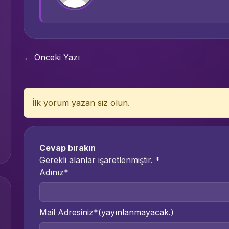
← Önceki Yazı
İlk yorum yazan siz olun.
Cevap bırakın
Gerekli alanlar işaretlenmiştir.
*
Adınız*
Mail Adresiniz*
(yayınlanmayacak.)