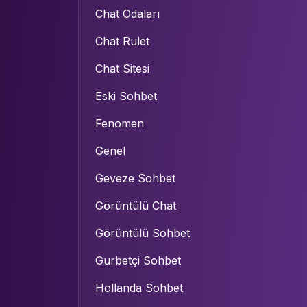
Chat Odaları
Chat Rulet
Chat Sitesi
Eski Sohbet
Fenomen
Genel
Geveze Sohbet
Görüntülü Chat
Görüntülü Sohbet
Gurbetçi Sohbet
Hollanda Sohbet