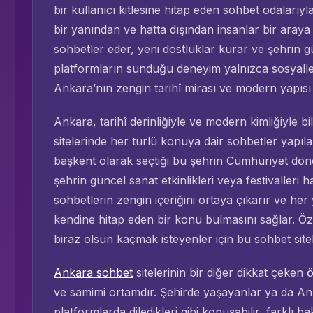
bir kullanıcı kitlesine hitap eden sohbet odalarıyl
bir yanından ve hatta dışından insanlar bir araya
sohbetler eder, yeni dostluklar kurar ve şehrin 
platformların sunduğu deneyim yalnızca sosyalleş
Ankara’nın zengin tarihî mirası ve modern yapısı 
Ankara, tarihî derinliğiyle ve modern kimliğiyle bi
sitelerinde her türlü konuya dair sohbetler yapılab
başkent olarak seçtiği bu şehrin Cumhuriyet dönemi
şehrin güncel sanat etkinlikleri veya festivalleri ha
sohbetlerin zengin içeriğini ortaya çıkarır ve he
kendine hitap eden bir konu bulmasını sağlar. Ö
biraz olsun kaçmak isteyenler için bu sohbet sitele
Ankara sohbet
sitelerinin bir diğer dikkat çeken 
ve samimi ortamdır. Şehirde yaşayanlar ya da A
platformlarda diledikleri gibi konuşabilir, farklı bak