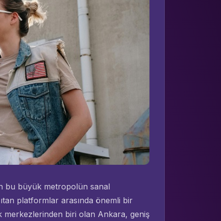
an bu büyük metropolün sanal
tan platformlar arasında önemli bir
ik merkezlerinden biri olan Ankara, geniş