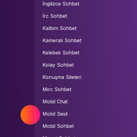
İngilizce Sohbet
İrc Sohbet
Kalbim Sohbet
Kameralı Sohbet
Kelebek Sohbet
Kolay Sohbet
Konuşma Siteleri
Mirc Sohbet
Mobil Chat
Mobil Sesli
Mobil Sohbet