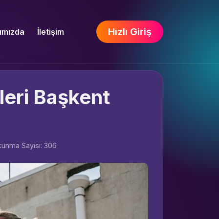
Hızlı Giriş
ımızda
İletişim
leri Başkent
unma Sayısı: 306