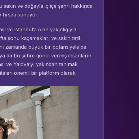
 sakin ve doğayla iç içe şehri hakkında
 fırsatı sunuyor.
ı ve İstanbul’a olan yakınlığıyla,
afta sonu kaçamakları ve sakin tatil
ynı zamanda büyük bir potansiyele de
a da bu şehre gönül vermiş insanların
ması ve Yalova’yı yakından tanımak
teleri önemli bir platform olarak