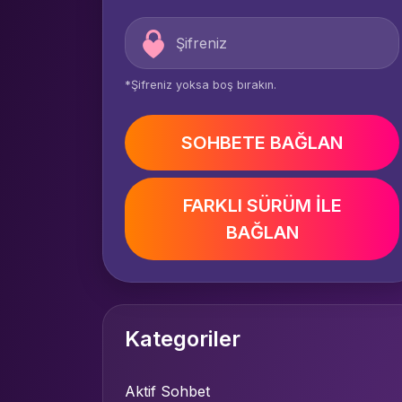
*Şifreniz yoksa boş bırakın.
SOHBETE BAĞLAN
FARKLI SÜRÜM İLE
BAĞLAN
Kategoriler
Aktif Sohbet