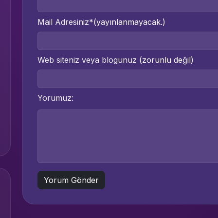
Mail Adresiniz*
(yayınlanmayacak.)
Web siteniz veya blogunuz
(zorunlu değil)
Yorumuz: