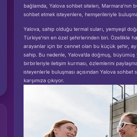
bağlamda, Yalova sohbet siteleri, Marmara’nın bu
sohbet etmek isteyenlere, hemşerileriyle buluşma
Yalova, sahip olduğu termal suları, yemyeşil doğas
Türkiye’nin en özel şehirlerinden biri. Özellikle h
arayanlar için bir cennet olan bu küçük şehir, a
sahip. Bu nedenle, Yalova’da doğmuş, büyümüş y
birbirleriyle iletişim kurması, özlemlerini paylaş
isteyenlerle buluşması açısından Yalova sohbet si
karşımıza çıkıyor.