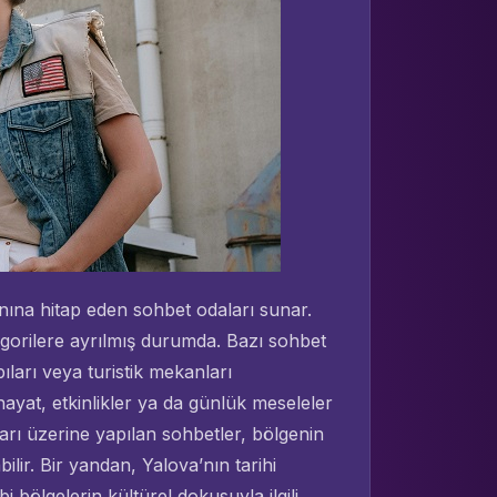
alanına hitap eden sohbet odaları sunar.
egorilere ayrılmış durumda. Bazı sohbet
pıları veya turistik mekanları
ayat, etkinlikler ya da günlük meseleler
aları üzerine yapılan sohbetler, bölgenin
bilir. Bir yandan, Yalova’nın tarihi
i bölgelerin kültürel dokusuyla ilgili