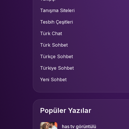
Tanışma Siteleri
Tesbih Çeşitleri
Türk Chat
Türk Sohbet
Türkçe Sohbet
Türkiye Sohbet
Yeni Sohbet
Popüler Yazılar
has tv görüntülü