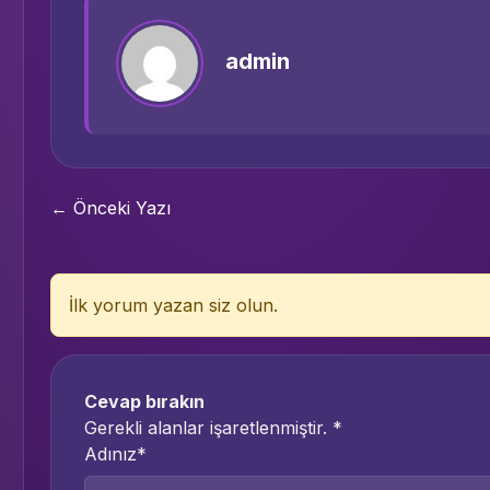
admin
← Önceki Yazı
İlk yorum yazan siz olun.
Cevap bırakın
Gerekli alanlar işaretlenmiştir.
*
Adınız*