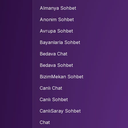
Almanya Sohbet
Anonim Sohbet
Avrupa Sohbet
Bayanlarla Sohbet
Bedava Chat
Bedava Sohbet
BizimMekan Sohbet
Canlı Chat
Canlı Sohbet
CanlıSaray Sohbet
Chat