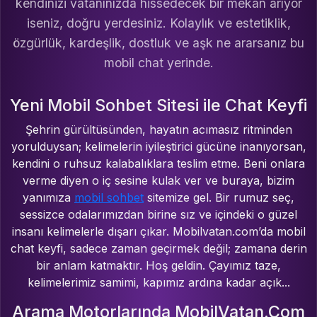
kendinizi vatanınızda hissedecek bir mekan arıyor
iseniz, doğru yerdesiniz. Kolaylık ve estetiklik,
özgürlük, kardeşlik, dostluk ve aşk ne ararsanız bu
mobil chat yerinde.
Yeni Mobil Sohbet Sitesi ile Chat Keyfi
Şehrin gürültüsünden, hayatın acımasız ritminden
yorulduysan; kelimelerin iyileştirici gücüne inanıyorsan,
kendini o ruhsuz kalabalıklara teslim etme. Beni onlara
verme diyen o iç sesine kulak ver ve buraya, bizim
yanımıza
mobil sohbet
sitemize gel. Bir rumuz seç,
sessizce odalarımızdan birine sız ve içindeki o güzel
insanı kelimelerle dışarı çıkar. Mobilvatan.com’da mobil
chat keyfi, sadece zaman geçirmek değil; zamana derin
bir anlam katmaktır. Hoş geldin. Çayımız taze,
kelimelerimiz samimi, kapımız ardına kadar açık...
Arama Motorlarında MobilVatan.Com