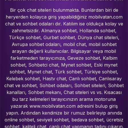
Bir çok chat siteleri bulunmakta. Bunlardan biri de
heryerden kolayca giriş yapabildiğiniz mobilvatan.com
chat ve sohbet odaları dır. Katılım ise oldukça kolay ve
zahmetsizdir. Almanya sohbet, Hollanda sohbet,
Türkçe sohbet, Gurbet sohbet, Dünya chat siteleri,
Avrupa sohbet odaları, mobil chat, mobil sohbet
arayan değerli kullanıcılar. Bilgisayar veya mobil
farketmeden tarayıcınıza, Geveze sohbet, Kalbim
sohbet, Sohbetci chat, Mynet sohbet, Eski mynet
sohbet, Mynet chat, Türk sohbet, Türkiye sohbet,
Kelebek sohbet, Hastv chat, Canlı sohbet, Canlısaray
chat ve sohbet, Sohbet odaları, Sohbet siteleri, Sohbet
kanalları, Sohbet mekanı, Chat siteleri vs vs. Kısacası
bu tarz kelimeleri tarayıcınızın arama motoruna
yazarak www.mobilvatan.com adresini bulup giriş
yapın. Ardından kendinize bir rumuz belirleyip anında
online sohbet, seviyeli sohbet, bedava sohbet, ücretsiz
sohbet, kaliteli chat, canlı chat yapmanın tadını çıkarın.