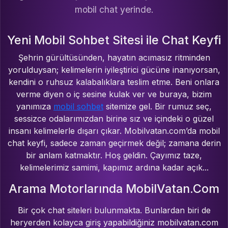
mobil chat yerinde.
Yeni Mobil Sohbet Sitesi ile Chat Keyfi
Şehrin gürültüsünden, hayatın acımasız ritminden
yorulduysan; kelimelerin iyileştirici gücüne inanıyorsan,
kendini o ruhsuz kalabalıklara teslim etme. Beni onlara
verme diyen o iç sesine kulak ver ve buraya, bizim
yanımıza
mobil sohbet
sitemize gel. Bir rumuz seç,
sessizce odalarımızdan birine sız ve içindeki o güzel
insanı kelimelerle dışarı çıkar. Mobilvatan.com’da mobil
chat keyfi, sadece zaman geçirmek değil; zamana derin
bir anlam katmaktır. Hoş geldin. Çayımız taze,
kelimelerimiz samimi, kapımız ardına kadar açık...
Arama Motorlarında MobilVatan.Com
Bir çok chat siteleri bulunmakta. Bunlardan biri de
heryerden kolayca giriş yapabildiğiniz mobilvatan.com