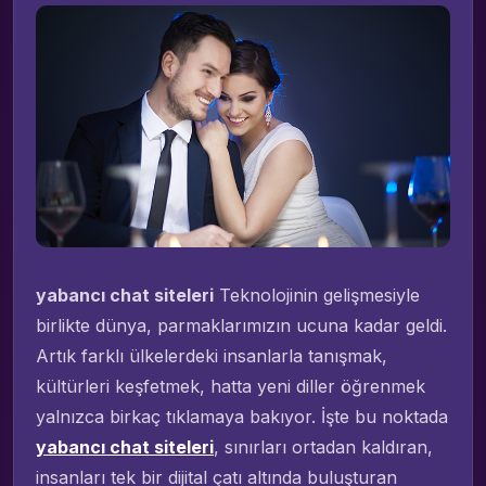
yabancı chat siteleri
Teknolojinin gelişmesiyle
birlikte dünya, parmaklarımızın ucuna kadar geldi.
Artık farklı ülkelerdeki insanlarla tanışmak,
kültürleri keşfetmek, hatta yeni diller öğrenmek
yalnızca birkaç tıklamaya bakıyor. İşte bu noktada
yabancı chat siteleri
, sınırları ortadan kaldıran,
insanları tek bir dijital çatı altında buluşturan