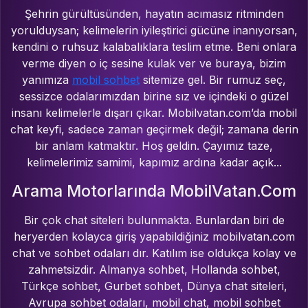
Şehrin gürültüsünden, hayatın acımasız ritminden
yorulduysan; kelimelerin iyileştirici gücüne inanıyorsan,
kendini o ruhsuz kalabalıklara teslim etme. Beni onlara
verme diyen o iç sesine kulak ver ve buraya, bizim
yanımıza
mobil sohbet
sitemize gel. Bir rumuz seç,
sessizce odalarımızdan birine sız ve içindeki o güzel
insanı kelimelerle dışarı çıkar. Mobilvatan.com’da mobil
chat keyfi, sadece zaman geçirmek değil; zamana derin
bir anlam katmaktır. Hoş geldin. Çayımız taze,
kelimelerimiz samimi, kapımız ardına kadar açık...
Arama Motorlarında MobilVatan.Com
Bir çok chat siteleri bulunmakta. Bunlardan biri de
heryerden kolayca giriş yapabildiğiniz mobilvatan.com
chat ve sohbet odaları dır. Katılım ise oldukça kolay ve
zahmetsizdir. Almanya sohbet, Hollanda sohbet,
Türkçe sohbet, Gurbet sohbet, Dünya chat siteleri,
Avrupa sohbet odaları, mobil chat, mobil sohbet