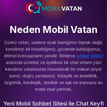
Neden Mobil Vatan
Çünkü vatan, sadece ayak bastığımız toprak değil;
kendimizi ait hissettiğimiz, güvende bulduğumuz,
dilimizi konuşanların yanıdır. Binlerce
sohbet siteleri
arasında ücretsiz ve üyeliksiz bir chat ortamı yani
kendinizi vatanınızda hissedecek bir mekan arıyor
iseniz, doğru yerdesiniz. Kolaylık ve estetiklik,
özgürlük, kardeşlik, dostluk ve aşk ne ararsanız bu
mobil chat yerinde.
Yeni Mobil Sohbet Sitesi ile Chat Keyfi