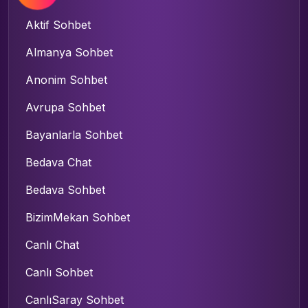
Aktif Sohbet
Almanya Sohbet
Anonim Sohbet
Avrupa Sohbet
Bayanlarla Sohbet
Bedava Chat
Bedava Sohbet
BizimMekan Sohbet
Canlı Chat
Canlı Sohbet
CanlıSaray Sohbet