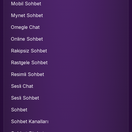
Mobil Sohbet
Mynet Sohbet
Omegle Chat
Online Sohbet
Rakipsiz Sohbet
Rastgele Sohbet
Resimli Sohbet
Sesli Chat
Sesli Sohbet
Sohbet
Sohbet Kanalları