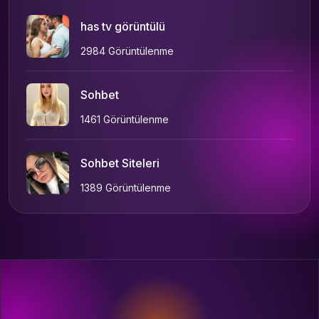
has tv görüntülü
2984 Görüntülenme
Sohbet
1461 Görüntülenme
Sohbet Siteleri
1389 Görüntülenme