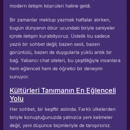
modern iletişim köprüleri haline geldi.
Bir zamanlar mektup yazmak haftalar alırken,
bugün dünyanın öbür ucundaki biriyle saniyeler
içinde iletişim kurabiliyoruz. Üstelik bu sadece
yazılı bir sohbet değil; bazen sesli, bazen
görüntülü, bazen de duygularla yüklü anlık bir
bağ. Yabancı chat siteleri, bu çeşitliliğiyle insanlara
hem eğlenceli hem de öğretici bir deneyim
sunuyor.
Kültürleri Tanımanın En Eğlenceli
Yolu
Her sohbet, bir keşiftir aslında. Farklı ülkelerden
biriyle konuştuğunuzda yalnızca yeni kelimeler
değil, yeni düşünce biçimleriyle de tanışırsınız.