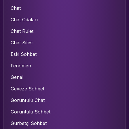
Chat
Chat Odaları
Chat Rulet
Chat Sitesi
Eski Sohbet
Fenomen
Genel
Geveze Sohbet
Görüntülü Chat
Görüntülü Sohbet
Gurbetçi Sohbet