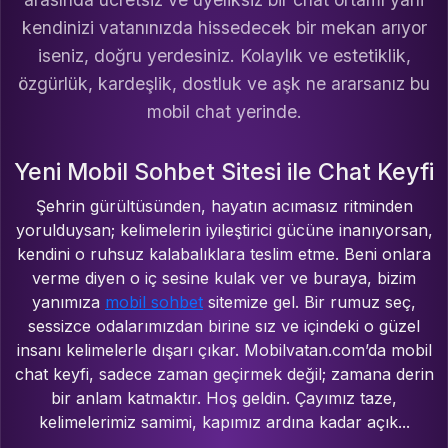
kendinizi vatanınızda hissedecek bir mekan arıyor
iseniz, doğru yerdesiniz. Kolaylık ve estetiklik,
özgürlük, kardeşlik, dostluk ve aşk ne ararsanız bu
mobil chat yerinde.
Yeni Mobil Sohbet Sitesi ile Chat Keyfi
Şehrin gürültüsünden, hayatın acımasız ritminden
yorulduysan; kelimelerin iyileştirici gücüne inanıyorsan,
kendini o ruhsuz kalabalıklara teslim etme. Beni onlara
verme diyen o iç sesine kulak ver ve buraya, bizim
yanımıza
mobil sohbet
sitemize gel. Bir rumuz seç,
sessizce odalarımızdan birine sız ve içindeki o güzel
insanı kelimelerle dışarı çıkar. Mobilvatan.com’da mobil
chat keyfi, sadece zaman geçirmek değil; zamana derin
bir anlam katmaktır. Hoş geldin. Çayımız taze,
kelimelerimiz samimi, kapımız ardına kadar açık...