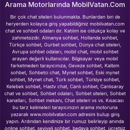
Arama Motorlarında MobilVatan.Com
Bir çok chat siteleri bulunmakta. Bunlardan biri de
heryerden kolayca giriş yapabildiğiniz mobilvatan.com
chat ve sohbet odaları dır. Katılım ise oldukça kolay ve
zahmetsizdir. Almanya sohbet, Hollanda sohbet,
Türkçe sohbet, Gurbet sohbet, Dünya chat siteleri,
Avrupa sohbet odaları, mobil chat, mobil sohbet
arayan değerli kullanıcılar. Bilgisayar veya mobil
farketmeden tarayıcınıza, Geveze sohbet, Kalbim
sohbet, Sohbetci chat, Mynet sohbet, Eski mynet
sohbet, Mynet chat, Türk sohbet, Türkiye sohbet,
Kelebek sohbet, Hastv chat, Canlı sohbet, Canlısaray
chat ve sohbet, Sohbet odaları, Sohbet siteleri, Sohbet
kanalları, Sohbet mekanı, Chat siteleri vs vs. Kısacası
bu tarz kelimeleri tarayıcınızın arama motoruna
yazarak www.mobilvatan.com adresini bulup giriş
yapın. Ardından kendinize bir rumuz belirleyip anında
online sohbet, seviyeli sohbet, bedava sohbet, ücretsiz