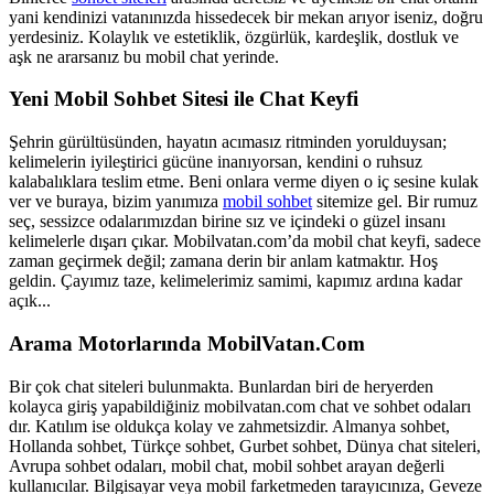
yani kendinizi vatanınızda hissedecek bir mekan arıyor iseniz, doğru
yerdesiniz. Kolaylık ve estetiklik, özgürlük, kardeşlik, dostluk ve
aşk ne ararsanız bu mobil chat yerinde.
Yeni Mobil Sohbet Sitesi ile Chat Keyfi
Şehrin gürültüsünden, hayatın acımasız ritminden yorulduysan;
kelimelerin iyileştirici gücüne inanıyorsan, kendini o ruhsuz
kalabalıklara teslim etme. Beni onlara verme diyen o iç sesine kulak
ver ve buraya, bizim yanımıza
mobil sohbet
sitemize gel. Bir rumuz
seç, sessizce odalarımızdan birine sız ve içindeki o güzel insanı
kelimelerle dışarı çıkar. Mobilvatan.com’da mobil chat keyfi, sadece
zaman geçirmek değil; zamana derin bir anlam katmaktır. Hoş
geldin. Çayımız taze, kelimelerimiz samimi, kapımız ardına kadar
açık...
Arama Motorlarında MobilVatan.Com
Bir çok chat siteleri bulunmakta. Bunlardan biri de heryerden
kolayca giriş yapabildiğiniz mobilvatan.com chat ve sohbet odaları
dır. Katılım ise oldukça kolay ve zahmetsizdir. Almanya sohbet,
Hollanda sohbet, Türkçe sohbet, Gurbet sohbet, Dünya chat siteleri,
Avrupa sohbet odaları, mobil chat, mobil sohbet arayan değerli
kullanıcılar. Bilgisayar veya mobil farketmeden tarayıcınıza, Geveze