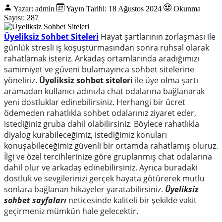
Yazar: admin
Yayın Tarihi: 18 Ağustos 2024
Okunma
Sayısı: 287
Üyeliksiz Sohbet Siteleri
Hayat şartlarının zorlaşması ile
günlük stresli iş koşuşturmasından sonra ruhsal olarak
rahatlamak isteriz. Arkadaş ortamlarında aradığımızı
samimiyet ve güveni bulamayınca sohbet sitelerine
yöneliriz.
Üyeliksiz sohbet siteleri
ile üye olma şartı
aramadan kullanıcı adınızla chat odalarına bağlanarak
yeni dostluklar edinebilirsiniz. Herhangi bir ücret
ödemeden rahatlıkla sohbet odalarınız ziyaret eder,
istediğiniz gruba dahil olabilirsiniz. Böylece rahatlıkla
diyalog kurabileceğimiz, istediğimiz konuları
konuşabileceğimiz güvenli bir ortamda rahatlamış oluruz.
İlgi ve özel tercihlerinize göre gruplanmış chat odalarına
dahil olur ve arkadaş edinebilirsiniz. Ayrıca buradaki
dostluk ve sevgilerinizi gerçek hayata götürerek mutlu
sonlara bağlanan hikayeler yaratabilirsiniz.
Üyeliksiz
sohbet sayfaları
neticesinde kaliteli bir şekilde vakit
geçirmeniz mümkün hale gelecektir.