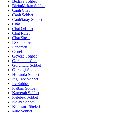
Bedava Sohbet
BizimMekan Sohbet
Canlı Chat
Canlı Sohbet
CanlıSaray Sohbet
Chat
Chat Odaları
Chat Rulet
Chat Sitesi
Eski Sohbet
Fenomen
Genel
Geveze Sohbet
Görüntülü Chat
Görüntülü Sohbet
Gurbetçi Sohbet
Hollanda Sohbet
İngilizce Sohbet
İrc Sohbet
Kalbim Sohbet
Kameralı Sohbet
Kelebek Sohbet
Kolay Sohbet
Konuşma Siteleri
Mirc Sohbet