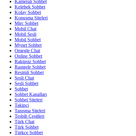
Kameralı Sohbet
Kelebek Sohbet
Kolay Sohbet
Konuşma Siteleri
Mirc Sohbet
Mobil Chat
Mobil Sesli
Mobil Sohbet
Mynet Sohbet
Omegle Chat
Online Sohbet
Rakipsiz Sohbet
Rastgele Sohbet
Resimli Sohbet
Sesli Chat
Sesli Sohbet
Sohbet
Sohbet Kanalları
Sohbet Siteleri
Takipçi
Tanışma Siteleri
Tesbih Çeşitleri
Türk Chat
Türk Sohbet
Türkçe Sohbet