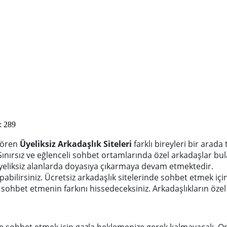
: 289
gören
Üyeliksiz Arkadaşlık Siteleri
farklı bireyleri bir arad
ınırsız ve eğlenceli sohbet ortamlarında özel arkadaşlar bulab
 üyeliksiz alanlarda doyasıya çıkarmaya devam etmektedir.
pabilirsiniz. Ücretsiz arkadaşlık sitelerinde sohbet etmek için 
ohbet etmenin farkını hissedeceksiniz. Arkadaşlıkların özel ol
e sohbet etmek için gazla beklemenize gerek kalmayacak. Onli