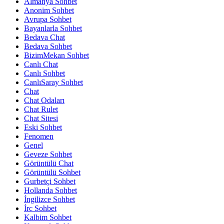
Almanya Sohbet
Anonim Sohbet
Avrupa Sohbet
Bayanlarla Sohbet
Bedava Chat
Bedava Sohbet
BizimMekan Sohbet
Canlı Chat
Canlı Sohbet
CanlıSaray Sohbet
Chat
Chat Odaları
Chat Rulet
Chat Sitesi
Eski Sohbet
Fenomen
Genel
Geveze Sohbet
Görüntülü Chat
Görüntülü Sohbet
Gurbetçi Sohbet
Hollanda Sohbet
İngilizce Sohbet
İrc Sohbet
Kalbim Sohbet