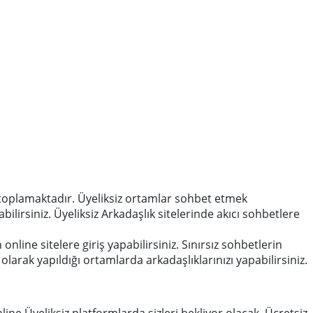
a toplamaktadır. Üyeliksiz ortamlar sohbet etmek
ilirsiniz. Üyeliksiz Arkadaşlık sitelerinde akıcı sohbetlere
online sitelere giriş yapabilirsiniz. Sınırsız sohbetlerin
arak yapıldığı ortamlarda arkadaşlıklarınızı yapabilirsiniz.
ne Üyeliksiz platformlarda sizleri bekliyor olacak. Ücretsiz