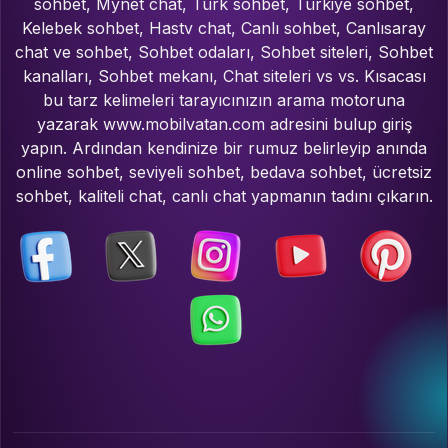
sohbet, Mynet chat, Türk sohbet, Türkiye sohbet,
Kelebek sohbet, Hastv chat, Canlı sohbet, Canlısaray
chat ve sohbet, Sohbet odaları, Sohbet siteleri, Sohbet
kanalları, Sohbet mekanı, Chat siteleri vs vs. Kısacası
bu tarz kelimeleri tarayıcınızın arama motoruna
yazarak www.mobilvatan.com adresini bulup giriş
yapın. Ardından kendinize bir rumuz belirleyip anında
online sohbet, seviyeli sohbet, bedava sohbet, ücretsiz
sohbet, kaliteli chat, canlı chat yapmanın tadını çıkarın.