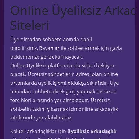
Online Üyeliksiz Arkad
Siteleri
Üye olmadan sohbete anında dahil
olabilirsiniz.
Bayanlar
ile sohbet etmek için gazla
beklemenize gerek kalmayacak.
Online Üyeliksiz platformlarda sizleri bekliyor
olacak.
Ücretsiz sohbetlerin adresi olan online
ortamlarda üyelik işlemi oldukça sıkıntıdır. Üye
olmadan sohbete direk giriş yapmak herkesin
tercihleri arasında yer almaktadır. Ücretsiz
sohbetin tadını çıkarmak için online arkadaşlık
sitelerinde yer alabilirsiniz.
Kaliteli arkadaşlıklar için
üyeliksiz arkadaşlık