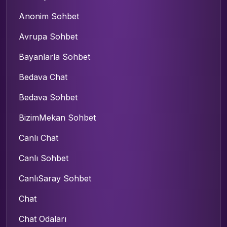
Anonim Sohbet
Avrupa Sohbet
Bayanlarla Sohbet
Bedava Chat
Bedava Sohbet
BizimMekan Sohbet
Canlı Chat
Canlı Sohbet
CanlıSaray Sohbet
Chat
Chat Odaları