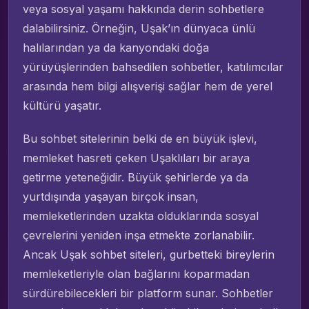
veya sosyal yaşamı hakkında derin sohbetlere
dalabilirsiniz. Örneğin, Uşak’ın dünyaca ünlü
halılarından ya da kanyondaki doğa
yürüyüşlerinden bahsedilen sohbetler, katılımcılar
arasında hem bilgi alışverişi sağlar hem de yerel
kültürü yaşatır.
Bu sohbet sitelerinin belki de en büyük işlevi,
memleket hasreti çeken Uşaklıları bir araya
getirme yeteneğidir. Büyük şehirlerde ya da
yurtdışında yaşayan birçok insan,
memleketlerinden uzakta olduklarında sosyal
çevrelerini yeniden inşa etmekte zorlanabilir.
Ancak Uşak sohbet siteleri, gurbetteki bireylerin
memleketleriyle olan bağlarını koparmadan
sürdürebilecekleri bir platform sunar. Sohbetler