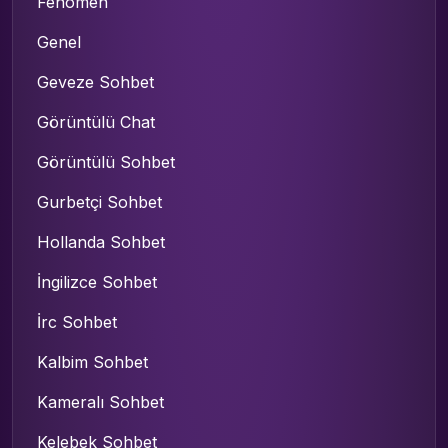
Fenomen
Genel
Geveze Sohbet
Görüntülü Chat
Görüntülü Sohbet
Gurbetçi Sohbet
Hollanda Sohbet
İngilizce Sohbet
İrc Sohbet
Kalbim Sohbet
Kameralı Sohbet
Kelebek Sohbet