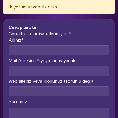
İlk yorum yazan siz olun.
Cevap bırakın
Gerekli alanlar işaretlenmiştir.
*
Adınız*
Mail Adresiniz*
(yayınlanmayacak.)
Web siteniz veya blogunuz
(zorunlu değil)
Yorumuz: