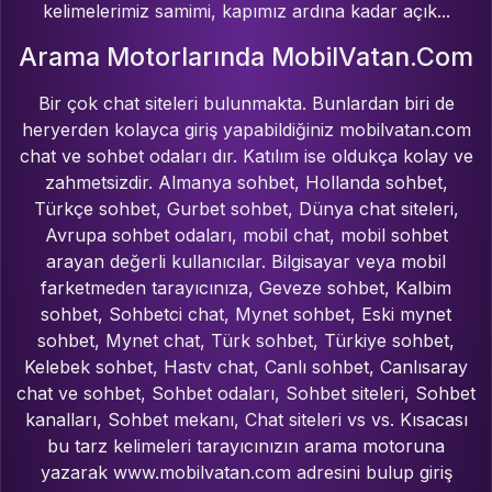
kelimelerimiz samimi, kapımız ardına kadar açık...
Arama Motorlarında MobilVatan.Com
Bir çok chat siteleri bulunmakta. Bunlardan biri de
heryerden kolayca giriş yapabildiğiniz mobilvatan.com
chat ve sohbet odaları dır. Katılım ise oldukça kolay ve
zahmetsizdir. Almanya sohbet, Hollanda sohbet,
Türkçe sohbet, Gurbet sohbet, Dünya chat siteleri,
Avrupa sohbet odaları, mobil chat, mobil sohbet
arayan değerli kullanıcılar. Bilgisayar veya mobil
farketmeden tarayıcınıza, Geveze sohbet, Kalbim
sohbet, Sohbetci chat, Mynet sohbet, Eski mynet
sohbet, Mynet chat, Türk sohbet, Türkiye sohbet,
Kelebek sohbet, Hastv chat, Canlı sohbet, Canlısaray
chat ve sohbet, Sohbet odaları, Sohbet siteleri, Sohbet
kanalları, Sohbet mekanı, Chat siteleri vs vs. Kısacası
bu tarz kelimeleri tarayıcınızın arama motoruna
yazarak www.mobilvatan.com adresini bulup giriş