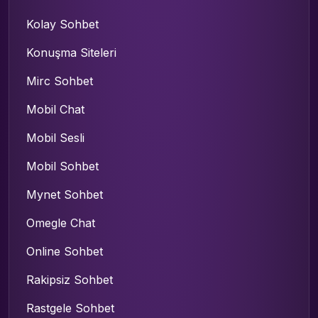
Kolay Sohbet
Konuşma Siteleri
Mirc Sohbet
Mobil Chat
Mobil Sesli
Mobil Sohbet
Mynet Sohbet
Omegle Chat
Online Sohbet
Rakipsiz Sohbet
Rastgele Sohbet