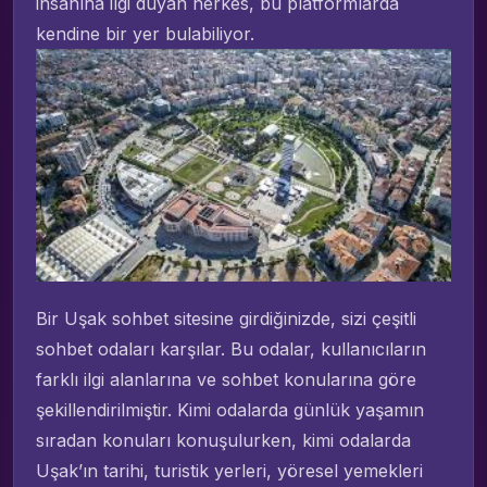
insanına ilgi duyan herkes, bu platformlarda
kendine bir yer bulabiliyor.
Bir Uşak sohbet sitesine girdiğinizde, sizi çeşitli
sohbet odaları karşılar. Bu odalar, kullanıcıların
farklı ilgi alanlarına ve sohbet konularına göre
şekillendirilmiştir. Kimi odalarda günlük yaşamın
sıradan konuları konuşulurken, kimi odalarda
Uşak’ın tarihi, turistik yerleri, yöresel yemekleri