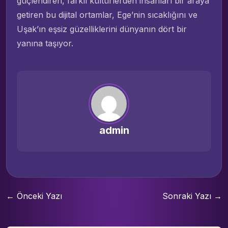
güçlendiren, farklı kültürlerden insanları bir araya
getiren bu dijital ortamlar, Ege’nin sıcaklığını ve
Uşak’ın eşsiz güzelliklerini dünyanın dört bir
yanına taşıyor.
admin
← Önceki Yazı
Sonraki Yazı →