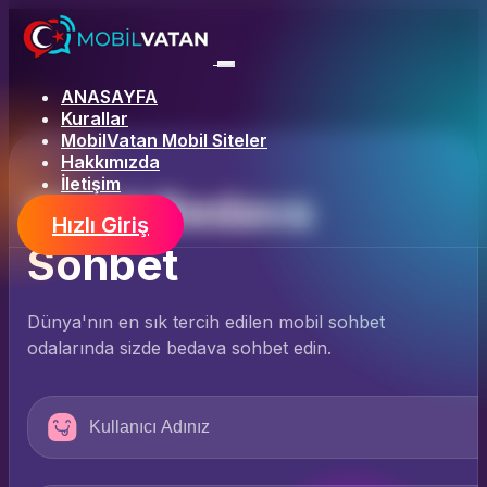
ANASAYFA
Kurallar
MobilVatan Mobil Siteler
Hakkımızda
İletişim
Mobil Bedava
Hızlı Giriş
Sohbet
Dünya'nın en sık tercih edilen mobil sohbet
odalarında sizde bedava sohbet edin.