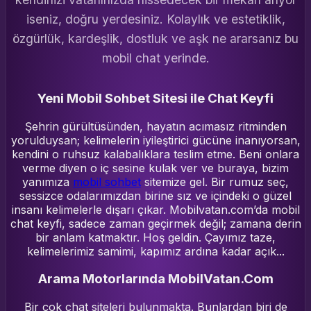
iseniz, doğru yerdesiniz. Kolaylık ve estetiklik,
özgürlük, kardeşlik, dostluk ve aşk ne ararsanız bu
mobil chat yerinde.
Yeni Mobil Sohbet Sitesi ile Chat Keyfi
Şehrin gürültüsünden, hayatın acımasız ritminden
yorulduysan; kelimelerin iyileştirici gücüne inanıyorsan,
kendini o ruhsuz kalabalıklara teslim etme. Beni onlara
verme diyen o iç sesine kulak ver ve buraya, bizim
yanımıza
mobil sohbet
sitemize gel. Bir rumuz seç,
sessizce odalarımızdan birine sız ve içindeki o güzel
insanı kelimelerle dışarı çıkar. Mobilvatan.com’da mobil
chat keyfi, sadece zaman geçirmek değil; zamana derin
bir anlam katmaktır. Hoş geldin. Çayımız taze,
kelimelerimiz samimi, kapımız ardına kadar açık...
Arama Motorlarında MobilVatan.Com
Bir çok chat siteleri bulunmakta. Bunlardan biri de