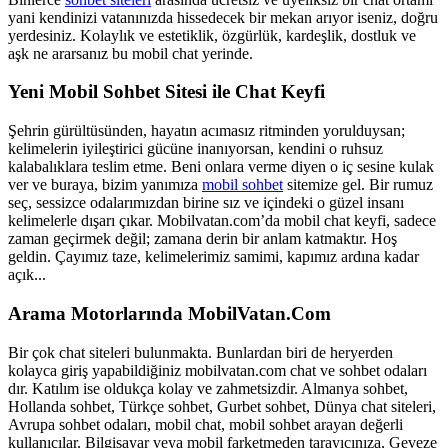
yani kendinizi vatanınızda hissedecek bir mekan arıyor iseniz, doğru
yerdesiniz. Kolaylık ve estetiklik, özgürlük, kardeşlik, dostluk ve
aşk ne ararsanız bu mobil chat yerinde.
Yeni Mobil Sohbet Sitesi ile Chat Keyfi
Şehrin gürültüsünden, hayatın acımasız ritminden yorulduysan;
kelimelerin iyileştirici gücüne inanıyorsan, kendini o ruhsuz
kalabalıklara teslim etme. Beni onlara verme diyen o iç sesine kulak
ver ve buraya, bizim yanımıza
mobil sohbet
sitemize gel. Bir rumuz
seç, sessizce odalarımızdan birine sız ve içindeki o güzel insanı
kelimelerle dışarı çıkar. Mobilvatan.com’da mobil chat keyfi, sadece
zaman geçirmek değil; zamana derin bir anlam katmaktır. Hoş
geldin. Çayımız taze, kelimelerimiz samimi, kapımız ardına kadar
açık...
Arama Motorlarında MobilVatan.Com
Bir çok chat siteleri bulunmakta. Bunlardan biri de heryerden
kolayca giriş yapabildiğiniz mobilvatan.com chat ve sohbet odaları
dır. Katılım ise oldukça kolay ve zahmetsizdir. Almanya sohbet,
Hollanda sohbet, Türkçe sohbet, Gurbet sohbet, Dünya chat siteleri,
Avrupa sohbet odaları, mobil chat, mobil sohbet arayan değerli
kullanıcılar. Bilgisayar veya mobil farketmeden tarayıcınıza, Geveze