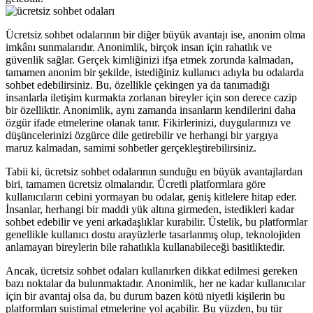
Ücretsiz sohbet odalarının bir diğer büyük avantajı ise, anonim olma
imkânı sunmalarıdır. Anonimlik, birçok insan için rahatlık ve
güvenlik sağlar. Gerçek kimliğinizi ifşa etmek zorunda kalmadan,
tamamen anonim bir şekilde, istediğiniz kullanıcı adıyla bu odalarda
sohbet edebilirsiniz. Bu, özellikle çekingen ya da tanımadığı
insanlarla iletişim kurmakta zorlanan bireyler için son derece cazip
bir özelliktir. Anonimlik, aynı zamanda insanların kendilerini daha
özgür ifade etmelerine olanak tanır. Fikirlerinizi, duygularınızı ve
düşüncelerinizi özgürce dile getirebilir ve herhangi bir yargıya
maruz kalmadan, samimi sohbetler gerçekleştirebilirsiniz.
Tabii ki, ücretsiz sohbet odalarının sunduğu en büyük avantajlardan
biri, tamamen ücretsiz olmalarıdır. Ücretli platformlara göre
kullanıcıların cebini yormayan bu odalar, geniş kitlelere hitap eder.
İnsanlar, herhangi bir maddi yük altına girmeden, istedikleri kadar
sohbet edebilir ve yeni arkadaşlıklar kurabilir. Üstelik, bu platformlar
genellikle kullanıcı dostu arayüzlerle tasarlanmış olup, teknolojiden
anlamayan bireylerin bile rahatlıkla kullanabileceği basitliktedir.
Ancak, ücretsiz sohbet odaları kullanırken dikkat edilmesi gereken
bazı noktalar da bulunmaktadır. Anonimlik, her ne kadar kullanıcılar
için bir avantaj olsa da, bu durum bazen kötü niyetli kişilerin bu
platformları suistimal etmelerine yol açabilir. Bu yüzden, bu tür