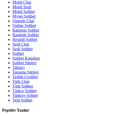
Mobil Chat
Mobil Sesli
Mobil Sohbet
Mynet Sohbet
Omegle Chat
Online Sohbet
Rakipsiz Sohbet
Rastgele Sohbet
Resimli Sohbet
Sesli Chat
Sesli Sohbet
Sohbet
Sohbet Kanalları
Sohbet Siteleri
Takipçi
Tanışma Siteleri
Tesbih Çeşitleri
Türk Chat
Türk Sohbet
Türkçe Sohbet
Türkiye Sohbet
Yeni Sohbet
Popüler Yazılar