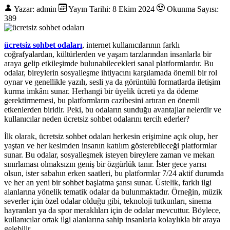
Yazar: admin
Yayın Tarihi: 8 Ekim 2024
Okunma Sayısı:
389
ücretsiz sohbet odaları
, internet kullanıcılarının farklı
coğrafyalardan, kültürlerden ve yaşam tarzlarından insanlarla bir
araya gelip etkileşimde bulunabilecekleri sanal platformlardır. Bu
odalar, bireylerin sosyalleşme ihtiyacını karşılamada önemli bir rol
oynar ve genellikle yazılı, sesli ya da görüntülü formatlarda iletişim
kurma imkânı sunar. Herhangi bir üyelik ücreti ya da ödeme
gerektirmemesi, bu platformların cazibesini artıran en önemli
etkenlerden biridir. Peki, bu odaların sunduğu avantajlar nelerdir ve
kullanıcılar neden ücretsiz sohbet odalarını tercih ederler?
İlk olarak, ücretsiz sohbet odaları herkesin erişimine açık olup, her
yaştan ve her kesimden insanın katılım gösterebileceği platformlar
sunar. Bu odalar, sosyalleşmek isteyen bireylere zaman ve mekan
sınırlaması olmaksızın geniş bir özgürlük tanır. İster gece yarısı
olsun, ister sabahın erken saatleri, bu platformlar 7/24 aktif durumda
ve her an yeni bir sohbet başlatma şansı sunar. Üstelik, farklı ilgi
alanlarına yönelik tematik odalar da bulunmaktadır. Örneğin, müzik
severler için özel odalar olduğu gibi, teknoloji tutkunları, sinema
hayranları ya da spor meraklıları için de odalar mevcuttur. Böylece,
kullanıcılar ortak ilgi alanlarına sahip insanlarla kolaylıkla bir araya
gelebilir.