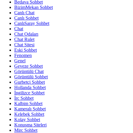
Bedava Sohbet
BizimMekan Sohbet
Canlı Chat
Canlı Sohbet
CanlıSaray Sohbet
Chat
Chat Odaları
Chat Rulet
Chat Sitesi
Eski Sohbet
Fenomen
Genel
Geveze Sohbet
Görüntülü Chat
Görüntülü Sohbet
Gurbetçi Sohbet
Hollanda Sohbet
İngilizce Sohbet
İrc Sohbet
Kalbim Sohbet
Kameralı Sohbet
Kelebek Sohbet
Kolay Sohbet
Konuşma Siteleri
Mirc Sohbet