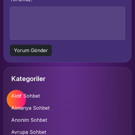
Kategoriler
Aktif Sohbet
Almanya Sohbet
Anonim Sohbet
Avrupa Sohbet