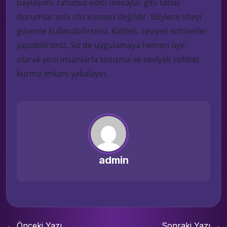
paylaşımı, rahatsız edici mesajlar gibi tatsız
durumlar asla söz konusu değildir. Böylece siteyi
güvenle kullanabilirsiniz. Kaliteli, seviyeli sohbetler
yapabilirsiniz. Siz de uygulamaya hemen üye
olarak yeni insanlarla tanışma ve seviyeli sohb
et
kurma imkanı yakalayın.
admin
← Önceki Yazı
Sonraki Yazı →