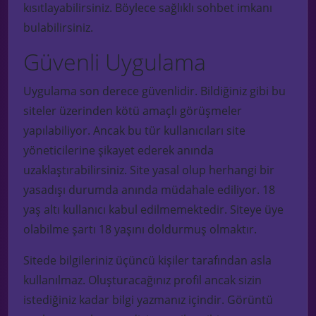
kısıtlayabilirsiniz. Böylece sağlıklı sohbet imkanı
bulabilirsiniz.
Güvenli Uygulama
Uygulama son derece güvenlidir. Bildiğiniz gibi bu
siteler üzerinden kötü amaçlı görüşmeler
yapılabiliyor. Ancak bu tür kullanıcıları site
yöneticilerine şikayet ederek anında
uzaklaştırabilirsiniz. Site yasal olup herhangi bir
yasadışı durumda anında m
üdaha
le ediliyor. 18
yaş altı kullanıcı kabul edilmemektedir. Siteye üye
olabilme şartı 18 yaşını doldurmuş olmaktır.
Sitede bilgileriniz üçüncü kişiler tarafından asla
kullanılmaz. Oluşturacağınız profil ancak sizin
istediğiniz kadar bilgi yazmanız içindir. Görüntü