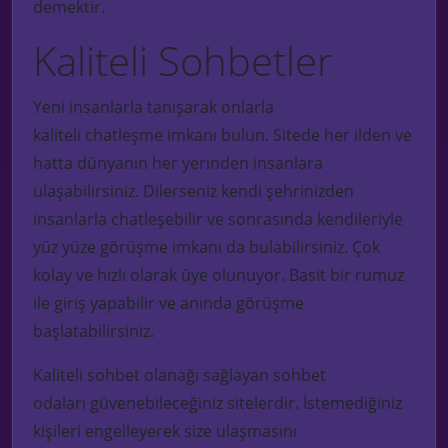
demektir.
Kaliteli Sohbetler
Yeni insanlarla tanışarak onlarla
kaliteli
chatleşme
imkanı bulun. Sitede her ilden ve
hatta dünyanın her yerinden insanlara
ulaşabilirsiniz. Dilerseniz kendi şehrinizden
insanlarla
chatleşebilir
ve sonrasında kendileriyle
yüz yüze görüşme imkanı da bulabilirsiniz. Çok
kolay ve hızlı olarak üye olunuyor. Basit bir rumuz
ile giriş yapabilir ve anında görüşme
başlatabilirsiniz.
Kaliteli sohbet olanağı sağlayan
sohbet
odaları
güvenebileceğiniz sitelerdir. İstemediğiniz
kişileri engelleyerek size ulaşmasını