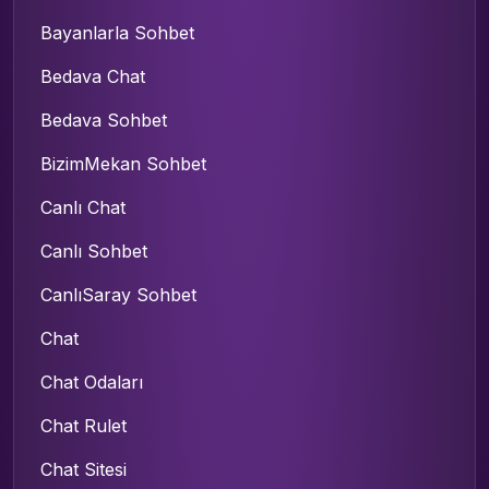
Bayanlarla Sohbet
Bedava Chat
Bedava Sohbet
BizimMekan Sohbet
Canlı Chat
Canlı Sohbet
CanlıSaray Sohbet
Chat
Chat Odaları
Chat Rulet
Chat Sitesi