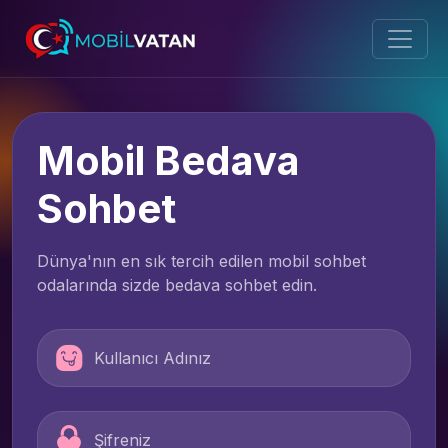
Mobil Bedava
Sohbet
Dünya'nın en sık tercih edilen mobil sohbet
odalarında sizde bedava sohbet edin.