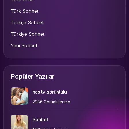
Türk Sohbet
Türkçe Sohbet
Türkiye Sohbet
Yeni Sohbet
Popüler Yazılar
has tv görüntülü
2986 Görüntülenme
Sohbet