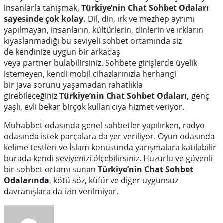
insanlarla tanışmak,
Türkiye’nin Chat Sohbet Odaları
sayesinde çok kolay.
Dil, din, ırk ve mezhep ayrımı
yapılmayan, insanların, kültürlerin, dinlerin ve ırkların
kıyaslanmadığı bu seviyeli sohbet ortamında siz
de
kendinize uygun bir arkadaş
veya
partner
bulabilirsiniz.
Sohbete girişlerde üyelik
istemeyen, kendi mobil cihazlarınızla herhangi
bir
java
sorunu yaşamadan rahatlıkla
girebileceğiniz
Türkiye’nin Chat Sohbet Odaları,
genç
yaşlı, evli
bekar
bir
ç
ok kullanıcıya hizmet veriyor.
Muhabbet odasında genel sohbetler yapılırken, radyo
odasında istek parçalara da yer veriliyor. Oyun odasında
kelime testleri ve İslam konusunda yarışmalara katılabilir
burada kendi seviyenizi ölçebilirsiniz. Huzurlu ve güvenli
bir sohbet ortamı sunan
Türkiye’nin Chat Sohbet
Odalarında
, kötü söz, küfür ve diğer uygunsuz
davranışlara da izin verilmiyor.