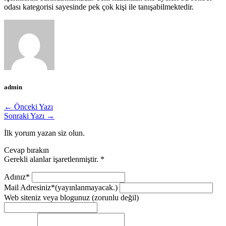
odası kategorisi sayesinde pek çok kişi ile tanışabilmektedir.
admin
← Önceki Yazı
Sonraki Yazı →
İlk yorum yazan siz olun.
Cevap bırakın
Gerekli alanlar işaretlenmiştir.
*
Adınız*
Mail Adresiniz*
(yayınlanmayacak.)
Web siteniz veya blogunuz
(zorunlu değil)