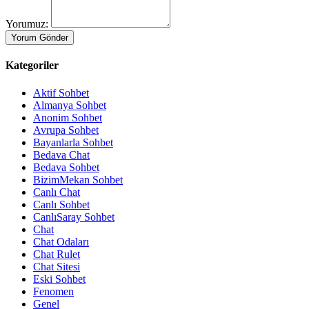
Yorumuz:
Kategoriler
Aktif Sohbet
Almanya Sohbet
Anonim Sohbet
Avrupa Sohbet
Bayanlarla Sohbet
Bedava Chat
Bedava Sohbet
BizimMekan Sohbet
Canlı Chat
Canlı Sohbet
CanlıSaray Sohbet
Chat
Chat Odaları
Chat Rulet
Chat Sitesi
Eski Sohbet
Fenomen
Genel