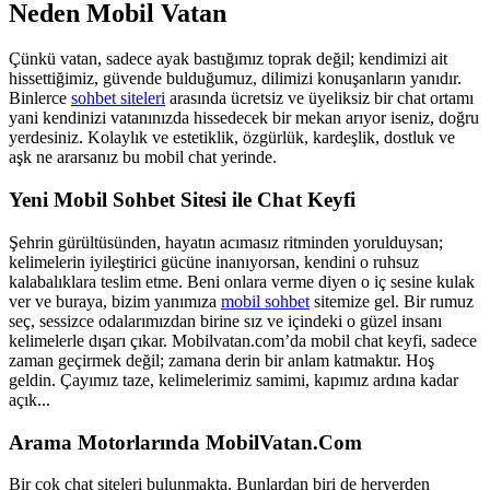
Neden Mobil Vatan
Çünkü vatan, sadece ayak bastığımız toprak değil; kendimizi ait
hissettiğimiz, güvende bulduğumuz, dilimizi konuşanların yanıdır.
Binlerce
sohbet siteleri
arasında ücretsiz ve üyeliksiz bir chat ortamı
yani kendinizi vatanınızda hissedecek bir mekan arıyor iseniz, doğru
yerdesiniz. Kolaylık ve estetiklik, özgürlük, kardeşlik, dostluk ve
aşk ne ararsanız bu mobil chat yerinde.
Yeni Mobil Sohbet Sitesi ile Chat Keyfi
Şehrin gürültüsünden, hayatın acımasız ritminden yorulduysan;
kelimelerin iyileştirici gücüne inanıyorsan, kendini o ruhsuz
kalabalıklara teslim etme. Beni onlara verme diyen o iç sesine kulak
ver ve buraya, bizim yanımıza
mobil sohbet
sitemize gel. Bir rumuz
seç, sessizce odalarımızdan birine sız ve içindeki o güzel insanı
kelimelerle dışarı çıkar. Mobilvatan.com’da mobil chat keyfi, sadece
zaman geçirmek değil; zamana derin bir anlam katmaktır. Hoş
geldin. Çayımız taze, kelimelerimiz samimi, kapımız ardına kadar
açık...
Arama Motorlarında MobilVatan.Com
Bir çok chat siteleri bulunmakta. Bunlardan biri de heryerden