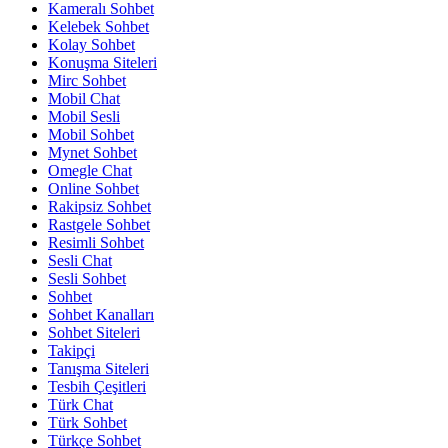
Kameralı Sohbet
Kelebek Sohbet
Kolay Sohbet
Konuşma Siteleri
Mirc Sohbet
Mobil Chat
Mobil Sesli
Mobil Sohbet
Mynet Sohbet
Omegle Chat
Online Sohbet
Rakipsiz Sohbet
Rastgele Sohbet
Resimli Sohbet
Sesli Chat
Sesli Sohbet
Sohbet
Sohbet Kanalları
Sohbet Siteleri
Takipçi
Tanışma Siteleri
Tesbih Çeşitleri
Türk Chat
Türk Sohbet
Türkçe Sohbet