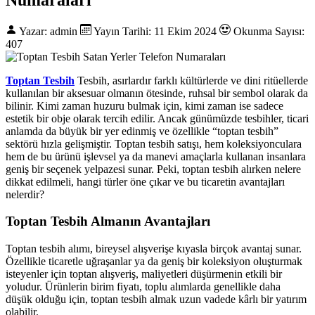
Yazar: admin
Yayın Tarihi: 11 Ekim 2024
Okunma Sayısı:
407
Toptan Tesbih
Tesbih, asırlardır farklı kültürlerde ve dini ritüellerde
kullanılan bir aksesuar olmanın ötesinde, ruhsal bir sembol olarak da
bilinir. Kimi zaman huzuru bulmak için, kimi zaman ise sadece
estetik bir obje olarak tercih edilir. Ancak günümüzde tesbihler, ticari
anlamda da büyük bir yer edinmiş ve özellikle “toptan tesbih”
sektörü hızla gelişmiştir. Toptan tesbih satışı, hem koleksiyonculara
hem de bu ürünü işlevsel ya da manevi amaçlarla kullanan insanlara
geniş bir seçenek yelpazesi sunar. Peki, toptan tesbih alırken nelere
dikkat edilmeli, hangi türler öne çıkar ve bu ticaretin avantajları
nelerdir?
Toptan Tesbih Almanın Avantajları
Toptan tesbih alımı, bireysel alışverişe kıyasla birçok avantaj sunar.
Özellikle ticaretle uğraşanlar ya da geniş bir koleksiyon oluşturmak
isteyenler için toptan alışveriş, maliyetleri düşürmenin etkili bir
yoludur. Ürünlerin birim fiyatı, toplu alımlarda genellikle daha
düşük olduğu için, toptan tesbih almak uzun vadede kârlı bir yatırım
olabilir.