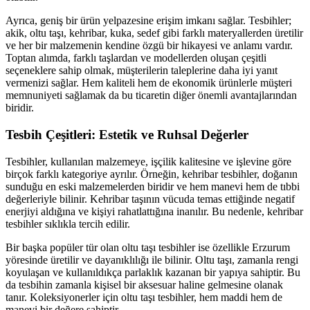
Ayrıca, geniş bir ürün yelpazesine erişim imkanı sağlar. Tesbihler;
akik, oltu taşı, kehribar, kuka, sedef gibi farklı materyallerden üretilir
ve her bir malzemenin kendine özgü bir hikayesi ve anlamı vardır.
Toptan alımda, farklı taşlardan ve modellerden oluşan çeşitli
seçeneklere sahip olmak, müşterilerin taleplerine daha iyi yanıt
vermenizi sağlar. Hem kaliteli hem de ekonomik ürünlerle müşteri
memnuniyeti sağlamak da bu ticaretin diğer önemli avantajlarından
biridir.
Tesbih Çeşitleri: Estetik ve Ruhsal Değerler
Tesbihler, kullanılan malzemeye, işçilik kalitesine ve işlevine göre
birçok farklı kategoriye ayrılır. Örneğin, kehribar tesbihler, doğanın
sunduğu en eski malzemelerden biridir ve hem manevi hem de tıbbi
değerleriyle bilinir. Kehribar taşının vücuda temas ettiğinde negatif
enerjiyi aldığına ve kişiyi rahatlattığına inanılır. Bu nedenle, kehribar
tesbihler sıklıkla tercih edilir.
Bir başka popüler tür olan oltu taşı tesbihler ise özellikle Erzurum
yöresinde üretilir ve dayanıklılığı ile bilinir. Oltu taşı, zamanla rengi
koyulaşan ve kullanıldıkça parlaklık kazanan bir yapıya sahiptir. Bu
da tesbihin zamanla kişisel bir aksesuar haline gelmesine olanak
tanır. Koleksiyonerler için oltu taşı tesbihler, hem maddi hem de
manevi bir değere sahiptir.