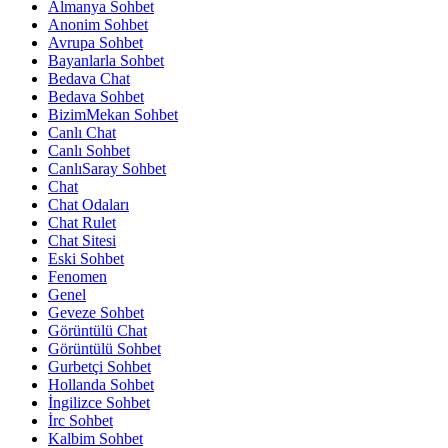
Almanya Sohbet
Anonim Sohbet
Avrupa Sohbet
Bayanlarla Sohbet
Bedava Chat
Bedava Sohbet
BizimMekan Sohbet
Canlı Chat
Canlı Sohbet
CanlıSaray Sohbet
Chat
Chat Odaları
Chat Rulet
Chat Sitesi
Eski Sohbet
Fenomen
Genel
Geveze Sohbet
Görüntülü Chat
Görüntülü Sohbet
Gurbetçi Sohbet
Hollanda Sohbet
İngilizce Sohbet
İrc Sohbet
Kalbim Sohbet