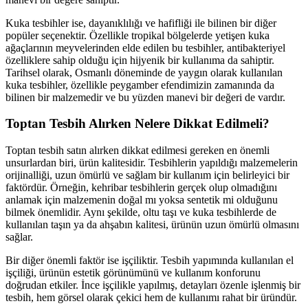
Kuka tesbihler ise, dayanıklılığı ve hafifliği ile bilinen bir diğer
popüler seçenektir. Özellikle tropikal bölgelerde yetişen kuka
ağaçlarının meyvelerinden elde edilen bu tesbihler, antibakteriyel
özelliklere sahip olduğu için hijyenik bir kullanıma da sahiptir.
Tarihsel olarak, Osmanlı döneminde de yaygın olarak kullanılan
kuka tesbihler, özellikle peygamber efendimizin zamanında da
bilinen bir malzemedir ve bu yüzden manevi bir değeri de vardır.
Toptan Tesbih Alırken Nelere Dikkat Edilmeli?
Toptan tesbih satın alırken dikkat edilmesi gereken en önemli
unsurlardan biri, ürün kalitesidir. Tesbihlerin yapıldığı malzemelerin
orijinalliği, uzun ömürlü ve sağlam bir kullanım için belirleyici bir
faktördür. Örneğin, kehribar tesbihlerin gerçek olup olmadığını
anlamak için malzemenin doğal mı yoksa sentetik mi olduğunu
bilmek önemlidir. Aynı şekilde, oltu taşı ve kuka tesbihlerde de
kullanılan taşın ya da ahşabın kalitesi, ürünün uzun ömürlü olmasını
sağlar.
Bir diğer önemli faktör ise işçiliktir. Tesbih yapımında kullanılan el
işçiliği, ürünün estetik görünümünü ve kullanım konforunu
doğrudan etkiler. İnce işçilikle yapılmış, detayları özenle işlenmiş bir
tesbih, hem görsel olarak çekici hem de kullanımı rahat bir üründür.