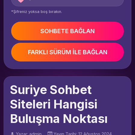
*Şifreniz yoksa boş bırakın.
SOHBETE BAĞLAN
FARKLI SÜRÜM İLE BAĞLAN
Suriye Sohbet
Siteleri Hangisi
Buluşma Noktası
Yazar: admin
Yayın Tarihi: 12 Ağustos 2024