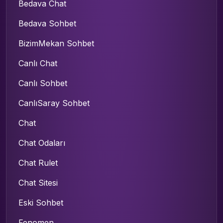
Bedava Chat
Bedava Sohbet
BizimMekan Sohbet
Canlı Chat
Canlı Sohbet
CanlıSaray Sohbet
Chat
Chat Odaları
Chat Rulet
Chat Sitesi
Eski Sohbet
Fenomen