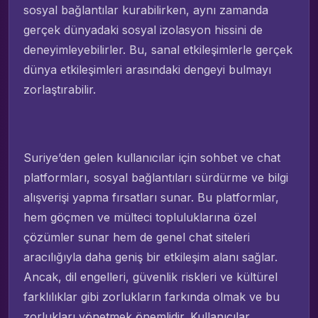
sosyal bağlantılar kurabilirken, aynı zamanda
gerçek dünyadaki sosyal izolasyon hissini de
deneyimleyebilirler. Bu, sanal etkileşimlerle gerçek
dünya etkileşimleri arasındaki dengeyi bulmayı
zorlaştırabilir.
Suriye’den gelen kullanıcılar için sohbet ve chat
platformları, sosyal bağlantıları sürdürme ve bilgi
alışverişi yapma fırsatları sunar. Bu platformlar,
hem göçmen ve mülteci topluluklarına özel
çözümler sunar hem de genel chat siteleri
aracılığıyla daha geniş bir etkileşim alanı sağlar.
Ancak, dil engelleri, güvenlik riskleri ve kültürel
farklılıklar gibi zorlukların farkında olmak ve bu
zorlukları yönetmek önemlidir. Kullanıcılar,