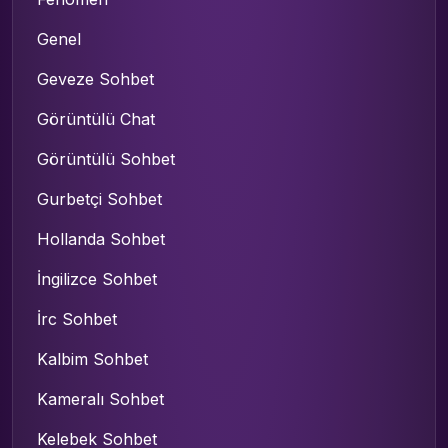
Genel
Geveze Sohbet
Görüntülü Chat
Görüntülü Sohbet
Gurbetçi Sohbet
Hollanda Sohbet
İngilizce Sohbet
İrc Sohbet
Kalbim Sohbet
Kameralı Sohbet
Kelebek Sohbet