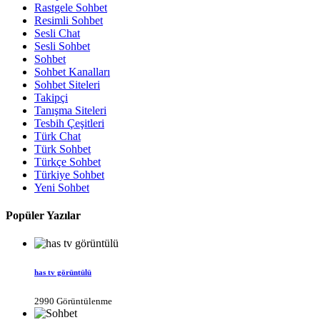
Rastgele Sohbet
Resimli Sohbet
Sesli Chat
Sesli Sohbet
Sohbet
Sohbet Kanalları
Sohbet Siteleri
Takipçi
Tanışma Siteleri
Tesbih Çeşitleri
Türk Chat
Türk Sohbet
Türkçe Sohbet
Türkiye Sohbet
Yeni Sohbet
Popüler Yazılar
has tv görüntülü
2990 Görüntülenme