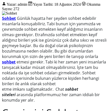
Yazar: admin
Yayın Tarihi: 18 Ağustos 2024
Okunma
Sayısı: 272
Sohbet
Günlük hayatta her şeyden sohbet edebilir
insanlarla konuşabiliriz. Tabi bunun için yanımızda ve
çevremizde sohbet etmekten keyif aldığımız insanların
olması gerekiyor. Etrafınızda sohbet etmekten keyif
aldığınız birileri yok ise gününüz çok daha sıkıcı ve stresli
geçmeye başlar. Bu da doğal olarak psikolojinizin
bozulmasına neden olabilir. Bu gibi durumlardan
korunmak için sizin de yeni birileri ile tanışıp onlarla
sohbet
etmesi gerekir. Tabi ki her zaman yeni insanlarla
tanışacak kadar müsait olmayabilirsiniz. İşte tam bu
noktada da işe sohbet odaları girmektedir. Sohbet
odaları içerisinde bulunan yüzlerce kişiden herhangi
birileri ile anlık olarak sohbet
etme
imkanı
sağlamaktadır.
Chat
sohbet
siteleri
arasında platformumuz her zaman iddialı bir
konumda yer alır.