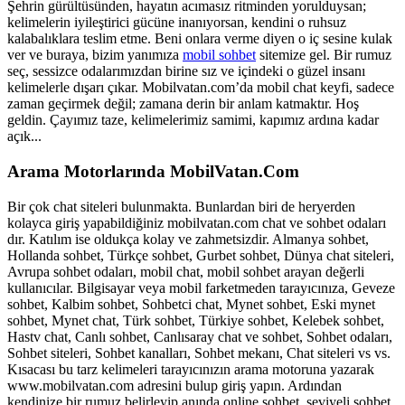
Şehrin gürültüsünden, hayatın acımasız ritminden yorulduysan;
kelimelerin iyileştirici gücüne inanıyorsan, kendini o ruhsuz
kalabalıklara teslim etme. Beni onlara verme diyen o iç sesine kulak
ver ve buraya, bizim yanımıza
mobil sohbet
sitemize gel. Bir rumuz
seç, sessizce odalarımızdan birine sız ve içindeki o güzel insanı
kelimelerle dışarı çıkar. Mobilvatan.com’da mobil chat keyfi, sadece
zaman geçirmek değil; zamana derin bir anlam katmaktır. Hoş
geldin. Çayımız taze, kelimelerimiz samimi, kapımız ardına kadar
açık...
Arama Motorlarında MobilVatan.Com
Bir çok chat siteleri bulunmakta. Bunlardan biri de heryerden
kolayca giriş yapabildiğiniz mobilvatan.com chat ve sohbet odaları
dır. Katılım ise oldukça kolay ve zahmetsizdir. Almanya sohbet,
Hollanda sohbet, Türkçe sohbet, Gurbet sohbet, Dünya chat siteleri,
Avrupa sohbet odaları, mobil chat, mobil sohbet arayan değerli
kullanıcılar. Bilgisayar veya mobil farketmeden tarayıcınıza, Geveze
sohbet, Kalbim sohbet, Sohbetci chat, Mynet sohbet, Eski mynet
sohbet, Mynet chat, Türk sohbet, Türkiye sohbet, Kelebek sohbet,
Hastv chat, Canlı sohbet, Canlısaray chat ve sohbet, Sohbet odaları,
Sohbet siteleri, Sohbet kanalları, Sohbet mekanı, Chat siteleri vs vs.
Kısacası bu tarz kelimeleri tarayıcınızın arama motoruna yazarak
www.mobilvatan.com adresini bulup giriş yapın. Ardından
kendinize bir rumuz belirleyip anında online sohbet, seviyeli sohbet,