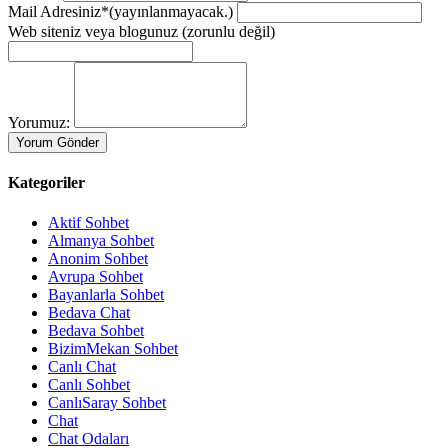
Mail Adresiniz*
(yayınlanmayacak.)
Web siteniz veya blogunuz
(zorunlu değil)
Yorumuz:
Kategoriler
Aktif Sohbet
Almanya Sohbet
Anonim Sohbet
Avrupa Sohbet
Bayanlarla Sohbet
Bedava Chat
Bedava Sohbet
BizimMekan Sohbet
Canlı Chat
Canlı Sohbet
CanlıSaray Sohbet
Chat
Chat Odaları