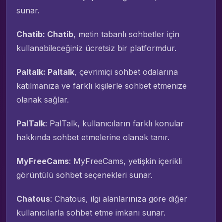
sunar.
Chatib: Chatib
, metin tabanlı sohbetler için
kullanabileceğiniz ücretsiz bir platformdur.
Paltalk: Paltalk
, çevrimiçi sohbet odalarına
katılmanıza ve farklı kişilerle sohbet etmenize
olanak sağlar.
PalTalk
: PalTalk, kullanıcıların farklı konular
hakkında sohbet etmelerine olanak tanır.
MyFreeCams
: MyFreeCams, yetişkin içerikli
görüntülü sohbet seçenekleri sunar.
Chatous
: Chatous, ilgi alanlarınıza göre diğer
kullanıcılarla sohbet etme imkanı sunar.