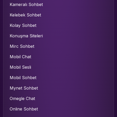
Kameralı Sohbet
Kelebek Sohbet
Kolay Sohbet
Konuşma Siteleri
Mirc Sohbet
Mobil Chat
Mobil Sesli
Mobil Sohbet
Mynet Sohbet
Omegle Chat
Online Sohbet