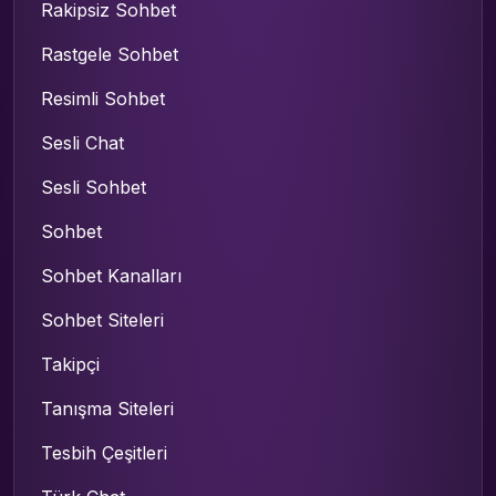
Rakipsiz Sohbet
Rastgele Sohbet
Resimli Sohbet
Sesli Chat
Sesli Sohbet
Sohbet
Sohbet Kanalları
Sohbet Siteleri
Takipçi
Tanışma Siteleri
Tesbih Çeşitleri