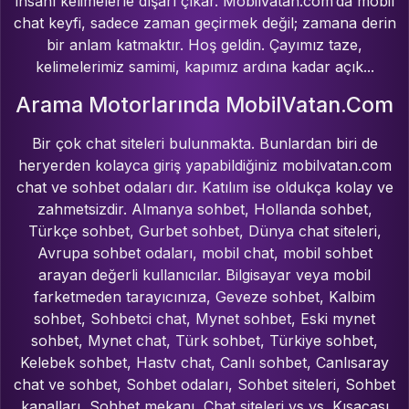
insanı kelimelerle dışarı çıkar. Mobilvatan.com’da mobil
chat keyfi, sadece zaman geçirmek değil; zamana derin
bir anlam katmaktır. Hoş geldin. Çayımız taze,
kelimelerimiz samimi, kapımız ardına kadar açık...
Arama Motorlarında MobilVatan.Com
Bir çok chat siteleri bulunmakta. Bunlardan biri de
heryerden kolayca giriş yapabildiğiniz mobilvatan.com
chat ve sohbet odaları dır. Katılım ise oldukça kolay ve
zahmetsizdir. Almanya sohbet, Hollanda sohbet,
Türkçe sohbet, Gurbet sohbet, Dünya chat siteleri,
Avrupa sohbet odaları, mobil chat, mobil sohbet
arayan değerli kullanıcılar. Bilgisayar veya mobil
farketmeden tarayıcınıza, Geveze sohbet, Kalbim
sohbet, Sohbetci chat, Mynet sohbet, Eski mynet
sohbet, Mynet chat, Türk sohbet, Türkiye sohbet,
Kelebek sohbet, Hastv chat, Canlı sohbet, Canlısaray
chat ve sohbet, Sohbet odaları, Sohbet siteleri, Sohbet
kanalları, Sohbet mekanı, Chat siteleri vs vs. Kısacası