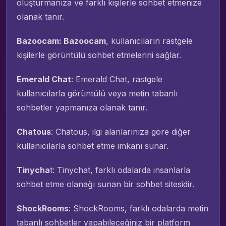
oluşturmanıza ve farklı kişilerle sohbet etmenize
olanak tanır.
Bazoocam: Bazoocam
, kullanıcıların rastgele
kişilerle görüntülü sohbet etmelerini sağlar.
Emerald Chat
: Emerald Chat, rastgele
kullanıcılarla görüntülü veya metin tabanlı
sohbetler yapmanıza olanak tanır.
Chatous
: Chatous, ilgi alanlarınıza göre diğer
kullanıcılarla sohbet etme imkanı sunar.
Tinycha
t: Tinychat, farklı odalarda insanlarla
sohbet etme olanağı sunan bir sohbet sitesidir.
ShockRooms
: ShockRooms, farklı odalarda metin
tabanlı sohbetler yapabileceğiniz bir platform