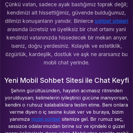
Çünkü vatan, sadece ayak bastığımız toprak değil;
kendimizi ait hissettiğimiz, güvende bulduğumuz,
dilimizi konuşanların yanıdır. Binlerce
sohbet siteleri
arasında ücretsiz ve üyeliksiz bir chat ortamı yani
kendinizi vatanınızda hissedecek bir mekan arıyor
iseniz, doğru yerdesiniz. Kolaylık ve estetiklik,
özgürlük, kardeşlik, dostluk ve aşk ne ararsanız bu
mobil chat yerinde.
Yeni Mobil Sohbet Sitesi ile Chat Keyfi
Şehrin gürültüsünden, hayatın acımasız ritminden
yorulduysan; kelimelerin iyileştirici gücüne inanıyorsan,
kendini o ruhsuz kalabalıklara teslim etme. Beni onlara
verme diyen o iç sesine kulak ver ve buraya, bizim
yanımıza
mobil sohbet
sitemize gel. Bir rumuz seç,
sessizce odalarımızdan birine sız ve içindeki o güzel