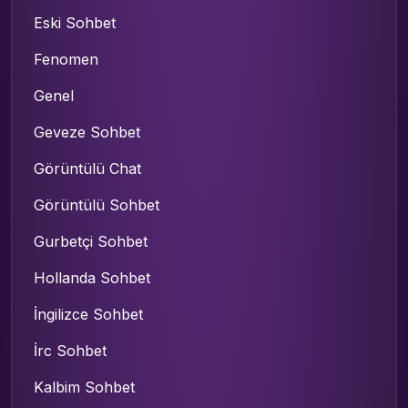
Eski Sohbet
Fenomen
Genel
Geveze Sohbet
Görüntülü Chat
Görüntülü Sohbet
Gurbetçi Sohbet
Hollanda Sohbet
İngilizce Sohbet
İrc Sohbet
Kalbim Sohbet