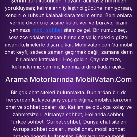
Şehrin gürültüsünden, hayatın acımasız ritminden
yorulduysan; kelimelerin iyileştirici gücüne inanıyorsan,
kendini o ruhsuz kalabalıklara teslim etme. Beni onlara
verme diyen o iç sesine kulak ver ve buraya, bizim
yanımıza
mobil sohbet
sitemize gel. Bir rumuz seç,
sessizce odalarımızdan birine sız ve içindeki o güzel
insanı kelimelerle dışarı çıkar. Mobilvatan.com’da mobil
chat keyfi, sadece zaman geçirmek değil; zamana derin
bir anlam katmaktır. Hoş geldin. Çayımız taze,
kelimelerimiz samimi, kapımız ardına kadar açık...
Arama Motorlarında MobilVatan.Com
Bir çok chat siteleri bulunmakta. Bunlardan biri de
heryerden kolayca giriş yapabildiğiniz mobilvatan.com
chat ve sohbet odaları dır. Katılım ise oldukça kolay ve
zahmetsizdir. Almanya sohbet, Hollanda sohbet,
Türkçe sohbet, Gurbet sohbet, Dünya chat siteleri,
Avrupa sohbet odaları, mobil chat, mobil sohbet
arayan değerli kullanıcılar. Bilgisayar veya mobil