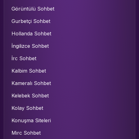
Görüntülü Sohbet
Gurbetçi Sohbet
Hollanda Sohbet
İngilizce Sohbet
İrc Sohbet
Kalbim Sohbet
Kameralı Sohbet
Kelebek Sohbet
Kolay Sohbet
Konuşma Siteleri
Mirc Sohbet