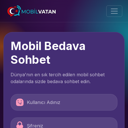
Mobil Bedava
Sohbet
Dünya'nın en sık tercih edilen mobil sohbet
odalarında sizde bedava sohbet edin.