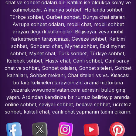
chat ve sohbet odaları dır. Katılım ise oldukça kolay ve
zahmetsizdir. Almanya sohbet, Hollanda sohbet,
Türkçe sohbet, Gurbet sohbet, Dünya chat siteleri,
Avrupa sohbet odaları, mobil chat, mobil sohbet
arayan değerli kullanıcılar. Bilgisayar veya mobil
farketmeden tarayıcınıza, Geveze sohbet, Kalbim
sohbet, Sohbetci chat, Mynet sohbet, Eski mynet
sohbet, Mynet chat, Türk sohbet, Türkiye sohbet,
Kelebek sohbet, Hastv chat, Canlı sohbet, Canlısaray
chat ve sohbet, Sohbet odaları, Sohbet siteleri, Sohbet
kanalları, Sohbet mekanı, Chat siteleri vs vs. Kısacası
bu tarz kelimeleri tarayıcınızın arama motoruna
yazarak www.mobilvatan.com adresini bulup giriş
yapın. Ardından kendinize bir rumuz belirleyip anında
online sohbet, seviyeli sohbet, bedava sohbet, ücretsiz
sohbet, kaliteli chat, canlı chat yapmanın tadını çıkarın.