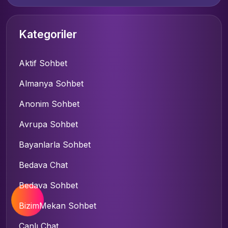
Kategoriler
Aktif Sohbet
Almanya Sohbet
Anonim Sohbet
Avrupa Sohbet
Bayanlarla Sohbet
Bedava Chat
Bedava Sohbet
BizimMekan Sohbet
Canlı Chat