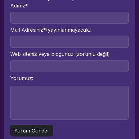
Adınız*
Mail Adresiniz*
(yayınlanmayacak.)
Web siteniz veya blogunuz
(zorunlu değil)
Yorumuz: