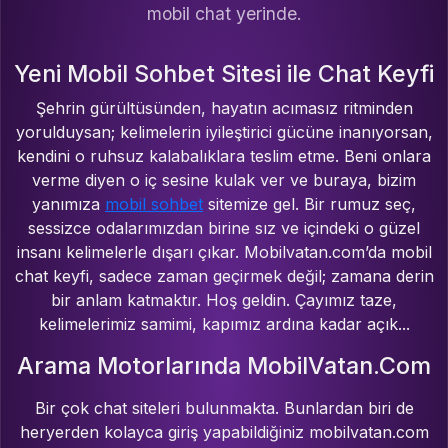
mobil chat yerinde.
Yeni Mobil Sohbet Sitesi ile Chat Keyfi
Şehrin gürültüsünden, hayatın acımasız ritminden
yorulduysan; kelimelerin iyileştirici gücüne inanıyorsan,
kendini o ruhsuz kalabalıklara teslim etme. Beni onlara
verme diyen o iç sesine kulak ver ve buraya, bizim
yanımıza
mobil sohbet
sitemize gel. Bir rumuz seç,
sessizce odalarımızdan birine sız ve içindeki o güzel
insanı kelimelerle dışarı çıkar. Mobilvatan.com’da mobil
chat keyfi, sadece zaman geçirmek değil; zamana derin
bir anlam katmaktır. Hoş geldin. Çayımız taze,
kelimelerimiz samimi, kapımız ardına kadar açık...
Arama Motorlarında MobilVatan.Com
Bir çok chat siteleri bulunmakta. Bunlardan biri de
heryerden kolayca giriş yapabildiğiniz mobilvatan.com