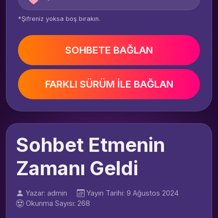
*Şifreniz yoksa boş bırakın.
SOHBETE BAĞLAN
FARKLI SÜRÜM İLE BAĞLAN
Sohbet Etmenin
Zamanı Geldi
Yazar: admin
Yayın Tarihi: 9 Ağustos 2024
Okunma Sayısı: 268