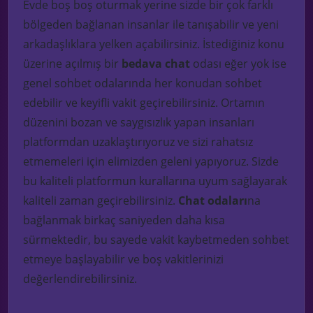
Evde boş boş oturmak yerine sizde bir çok farklı
bölgeden bağlanan insanlar ile tanışabilir ve yeni
arkadaşlıklara yelken açabilirsiniz. İstediğiniz konu
üzerine açılmış bir
bedava chat
odası eğer yok ise
genel sohbet odalarında her konudan sohbet
edebilir ve keyifli vakit geçirebilirsiniz. Ortamın
düzenini bozan ve saygısızlık yapan insanları
platformdan uzaklaştırıyoruz ve sizi rahatsız
etmemeleri için elimizden geleni yapıyoruz. Sizde
bu kaliteli platformun kurallarına uyum sağlayarak
kaliteli zaman geçirebilirsiniz.
Chat odaları
na
bağlanmak birkaç saniyeden daha kısa
sürmektedir, bu sayede vakit kaybetmeden sohbet
etmeye başlayabilir ve boş vakitlerinizi
değerlendirebilirsiniz.