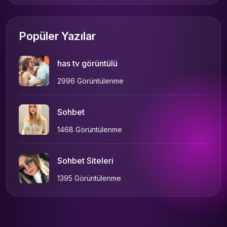
Popüler Yazılar
has tv görüntülü
2996 Görüntülenme
Sohbet
1468 Görüntülenme
Sohbet Siteleri
1395 Görüntülenme